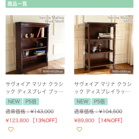
商品一覧
サヴォイア マリナ クラシ
サヴォイア マリナ クラシ
ック ディスプレイ ブック
ック ディスプレイラック
シェルフ 幅90cm 【送料
幅60cm 【送料無料/設置
NEW
P5倍
NEW
P5倍
無料】
サービス付】
通常価格：
¥
143,000
通常価格：
¥
104,500
¥
123,800
［13%OFF］
¥
89,800
［14%OFF］