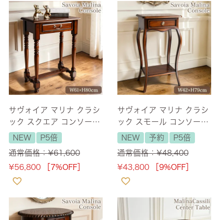
サヴォイア マリナ クラシ
サヴォイア マリナ クラシ
ック スクエア コンソール
ック スモール コンソール
テーブル 幅61cm 【送料
テーブル 幅42cm 【送料
NEW
P5倍
NEW
予約
P5倍
無料】
無料】
通常価格：
¥
61,600
通常価格：
¥
48,400
¥
56,800
［7%OFF］
¥
43,800
［9%OFF］