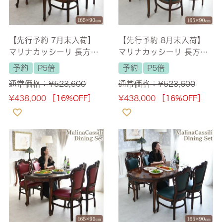
【先行予約 7月末入荷】
【先行予約 8月末入荷】
マリナカッシーリ 長方形
マリナカッシーリ 長方形
ダイニングセット5P 4人
ダイニングセット5P 4人
予約
P5倍
予約
P5倍
掛け 合皮レッド 幅165cm
掛け 合皮グリーン 幅165
通常価格：
¥
523,600
通常価格：
¥
523,600
【送料無料/設置サービス
cm 【送料無料/設置サー
¥
438,000
［16%OFF］
¥
438,000
［16%OFF］
付】
ビス付】