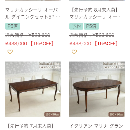
マリナカッシーリ オーバ
【先行予約 8月末入荷】
ル ダイニングセット5P 4
マリナカッシーリ オーバ
人掛け 合皮レッド 幅165
ル ダイニングセット5P 4
P5倍
予約
P5倍
cm 【送料無料/設置サー
人掛け 合皮グリーン 幅16
通常価格：
¥
523,600
通常価格：
¥
523,600
ビス付】
5cm 【送料無料/設置サー
¥
438,000
［16%OFF］
¥
438,000
［16%OFF］
ビス付】
【先行予約 7月末入荷】
イタリアン マリナ グラン