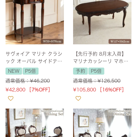
サヴォイア マリナ クラシ
【先行予約 8月末入荷】
ック オーバル サイドテー
マリナカッシーリ マホガ
ブル 幅59cm 【送料無
ニー センターテーブル 幅
NEW
P5倍
予約
P5倍
料】
117cm 【送料無料】
通常価格：
¥
46,200
通常価格：
¥
126,500
¥
42,800
［7%OFF］
¥
105,800
［16%OFF］