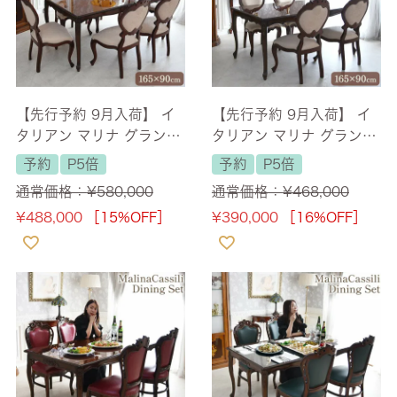
【先行予約 9月入荷】 イ
【先行予約 9月入荷】 イ
タリアン マリナ グランデ
タリアン マリナ グランデ
長方形 ダイニングセット7
長方形 ダイニングセット5
予約
P5倍
予約
P5倍
P 6人掛け ジュリアチェア
P 4人掛け ジュリアチェア
通常価格：
¥
580,000
通常価格：
¥
468,000
幅165cm 【送料無料/設
幅165cm 【送料無料/設
¥
488,000
［15%OFF］
¥
390,000
［16%OFF］
置サービス付】
置サービス付】