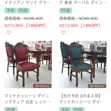
イタリアン マリナ グラン
デ 象嵌 オーバル ダイニン
デ 象嵌 長角 ダイニングテ
グテーブル 165cm 【送料
予約
P5倍
P5倍
ーブル 165cm 【送料無
無料/設置サービス付】
通常価格：
¥
246,400
通常価格：
¥
246,400
料/設置サービス付】
¥
210,900
［14%OFF］
¥
210,900
［14%OFF］
マリナカッシーリ ダイニ
【先行予約 8月末入荷】
ングチェア 合皮 レッド 幅
マリナカッシーリ ダイニ
48cm 【送料無料】
ングチェア 合皮 グリーン
P5倍
予約
P5倍