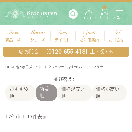
0
メニュー
ログイン
カート
Item
Series
Taste
Guide
Tel
商品一覧
シリーズ
テイスト
ご利用案内
お問合せ
お問合せ
【0120-655-418】
土・祝 OK
HOME
輸入家具
ブランドコレクションから探す
サヴォイア・マリナ
サヴォイア・マリナ
並び替え
新着
おすすめ
価格が安い
価格が高い
順
順
順
順
17
件中
1
-
17
件表示