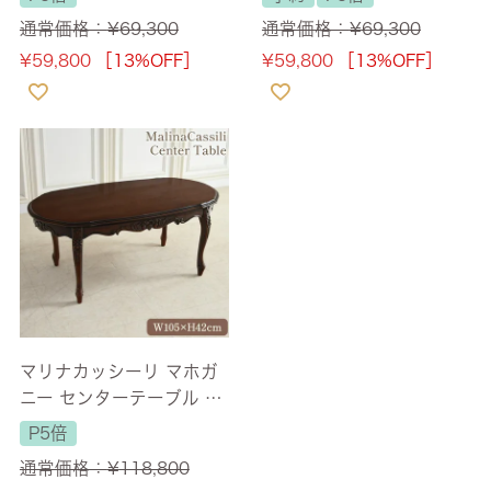
幅48cm 【送料無料】
通常価格：
¥
69,300
通常価格：
¥
69,300
¥
59,800
［13%OFF］
¥
59,800
［13%OFF］
マリナカッシーリ マホガ
ニー センターテーブル 幅
105cm 【送料無料】
P5倍
通常価格：
¥
118,800