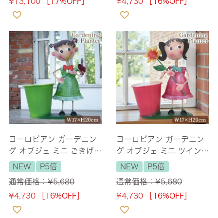
¥
13,100
［17%OFF］
¥
4,730
［16%OFF］
ヨーロピアン ガーデニン
ヨーロピアン ガーデニン
グ オブジェ ミニ ごきげん
グ オブジェ ミニ ツインテ
な少女（プランターカバ
ール少女（プランターカ
NEW
P5倍
NEW
P5倍
ー）
バー）
通常価格：
¥
5,680
通常価格：
¥
5,680
¥
4,730
［16%OFF］
¥
4,730
［16%OFF］