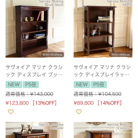
サヴォイア マリナ クラシ
サヴォイア マリナ クラシ
ック ディスプレイ ブック
ック ディスプレイラック
シェルフ 幅90cm 【送料
幅60cm 【送料無料/設置
NEW
P5倍
NEW
P5倍
無料】
サービス付】
通常価格：
¥
143,000
通常価格：
¥
104,500
¥
123,800
［13%OFF］
¥
89,800
［14%OFF］