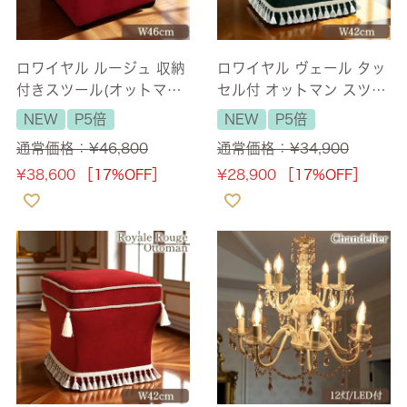
ロワイヤル ルージュ 収納
ロワイヤル ヴェール タッ
付きスツール(オットマン)
セル付 オットマン スツー
ベルベット レッド 幅46c
ル ベルベット グリーン 幅
NEW
P5倍
NEW
P5倍
m 【送料無料】
42cm 【送料無料】
通常価格：
¥
46,800
通常価格：
¥
34,900
¥
38,600
［17%OFF］
¥
28,900
［17%OFF］