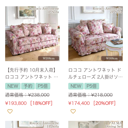
【先行予約 10月末入荷】
ロココ アントワネット ド
ロココ アントワネット ド
ルチェローズ 2人掛けソフ
ルチェローズ 3人掛けソフ
ァ(二人用) 幅168cm 【送
NEW
予約
P5倍
NEW
P5倍
ァ(三人用) 幅208cm 【送
料無料/設置サービス付】
通常価格：
¥
238,000
通常価格：
¥
218,000
料無料/設置サービス付】
¥
193,800
［18%OFF］
¥
174,400
［20%OFF］