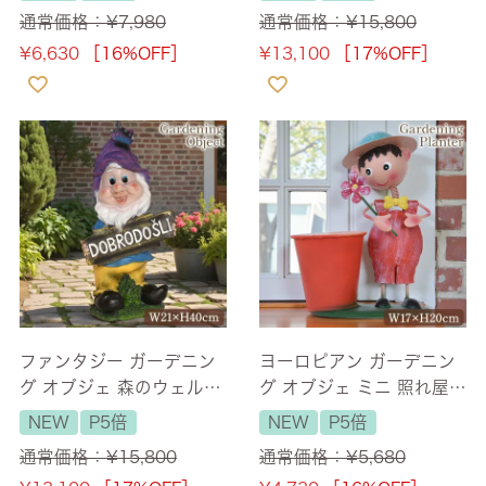
バー） 【送料無料】
無料】
通常価格：
¥
7,980
通常価格：
¥
15,800
¥
6,630
［16%OFF］
¥
13,100
［17%OFF］
ファンタジー ガーデニン
ヨーロピアン ガーデニン
グ オブジェ 森のウェルカ
グ オブジェ ミニ 照れ屋の
ムドワーフ パープル 【送
少年（プランターカバ
NEW
P5倍
NEW
P5倍
料無料】
ー）
通常価格：
¥
15,800
通常価格：
¥
5,680