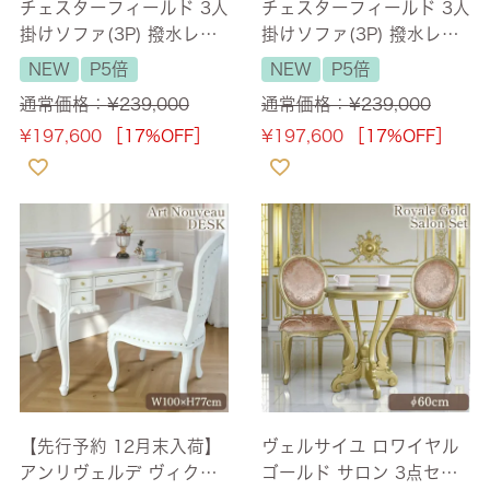
チェスターフィールド 3人
チェスターフィールド 3人
掛けソファ(3P) 撥水レザ
掛けソファ(3P) 撥水レザ
ーファブリック レッド 幅
ーファブリック キャメル
NEW
P5倍
NEW
P5倍
192cm 【送料無料/設置
幅192cm 【送料無料/設
通常価格：
¥
239,000
通常価格：
¥
239,000
サービス付】
置サービス付】
¥
197,600
［17%OFF］
¥
197,600
［17%OFF］
【先行予約 12月末入荷】
ヴェルサイユ ロワイヤル
アンリヴェルデ ヴィクト
ゴールド サロン 3点セッ