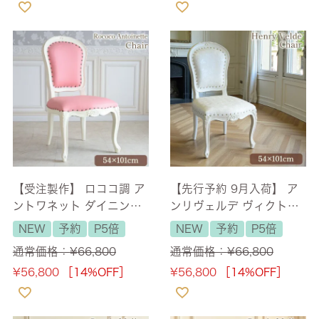
【受注製作】 ロココ調 ア
【先行予約 9月入荷】 ア
ントワネット ダイニング
ンリヴェルデ ヴィクトリ
チェア エモーションピン
アン ダイニングチェア ホ
NEW
予約
P5倍
NEW
予約
P5倍
ク アイボリー 【送料無
ワイト×アイボリー シャイ
通常価格：
¥
66,800
通常価格：
¥
66,800
料】
ニーゴールド鋲 【送料無
¥
56,800
［14%OFF］
¥
56,800
［14%OFF］
料】