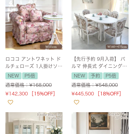
ロココ アントワネット ド
【先行予約 9月入荷】 パ
ルチェローズ 1人掛けソフ
ルマ 伸長式 ダイニングテ
ァ(一人用) 幅111cm 【送
ーブルセット 7点 ホワイ
NEW
P5倍
NEW
予約
P5倍
料無料/設置サービス付】
ト 幅140cm→175cm
通常価格：
¥
168,000
通常価格：
¥
548,000
【送料無料/設置サービス
¥
142,300
［15%OFF］
¥
445,500
［18%OFF］
付】