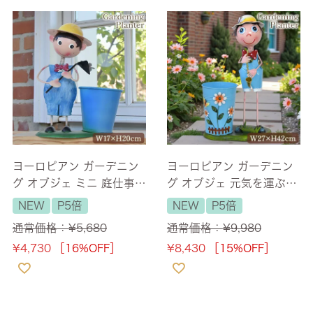
ヨーロピアン ガーデニン
ヨーロピアン ガーデニン
グ オブジェ ミニ 庭仕事の
グ オブジェ 元気を運ぶラ
少年（プランターカバ
ッパの少年（プランター
NEW
P5倍
NEW
P5倍
ー）
カバー） 【送料無料】
通常価格：
¥
5,680
通常価格：
¥
9,980
¥
4,730
［16%OFF］
¥
8,430
［15%OFF］