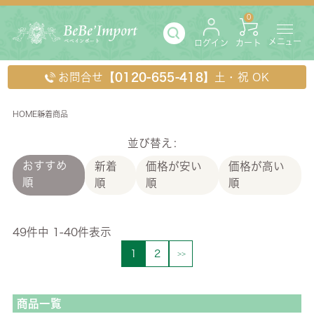
0
メニュー
ログイン
カート
お問合せ
【0120-655-418】
土・祝 OK
HOME
新着商品
新着商品
並び替え
おすすめ
新着
価格が安い
価格が高い
順
順
順
順
49
件中
1
-
40
件表示
1
2
商品一覧