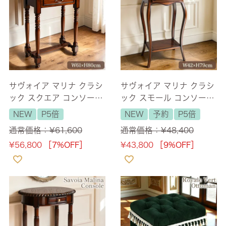
サヴォイア マリナ クラシ
サヴォイア マリナ クラシ
ック スクエア コンソール
ック スモール コンソール
テーブル 幅61cm 【送料
テーブル 幅42cm 【送料
NEW
P5倍
NEW
予約
P5倍
無料】
無料】
通常価格：
¥
61,600
通常価格：
¥
48,400
¥
56,800
［7%OFF］
¥
43,800
［9%OFF］