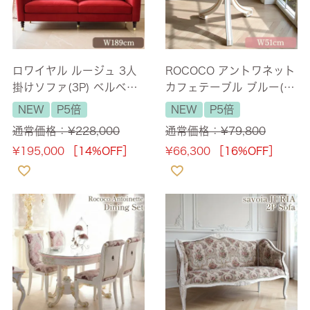
ロワイヤル ルージュ 3人
ROCOCO アントワネット
掛けソファ(3P) ベルベッ
カフェテーブル ブルー(ガ
ト レッド 幅189cm 【送
ラス天板付) 幅51cm 【送
NEW
P5倍
NEW
P5倍
料無料/設置サービス付】
料無料】 [Y]
通常価格：
¥
228,000
通常価格：
¥
79,800
¥
195,000
［14%OFF］
¥
66,300
［16%OFF］