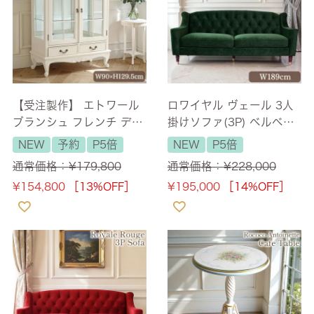
【受注製作】 エトワール
ロワイヤル ヴェール 3人
ブランシュ フレンチ ディ
掛けソファ(3P) ベルベッ
スプレイキャビネット ア
ト グリーン 幅189cm
NEW
予約
P5倍
NEW
P5倍
イボリーホワイト 幅90c
【送料無料/設置サービス
通常価格：
¥
179,800
通常価格：
¥
228,000
m 【送料無料/設置サービ
付】
¥
154,800
［13%OFF］
¥
195,000
［14%OFF］
ス付】