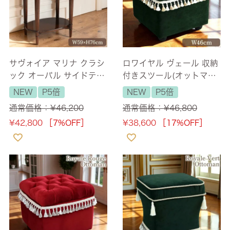
サヴォイア マリナ クラシ
ロワイヤル ヴェール 収納
ック オーバル サイドテー
付きスツール(オットマン)
ブル 幅59cm 【送料無
ベルベット グリーン 幅46
NEW
P5倍
NEW
P5倍
料】
cm 【送料無料】
通常価格：
¥
46,200
通常価格：
¥
46,800
¥
42,800
［7%OFF］
¥
38,600
［17%OFF］