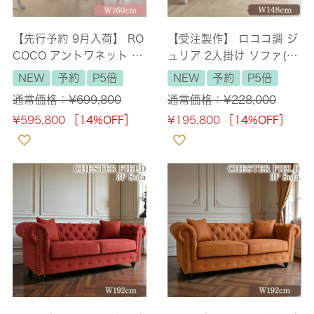
【先行予約 9月入荷】 RO
【受注製作】 ロココ調 ジ
COCO アントワネット ダ
ュリア 2人掛け ソファ(2
イニングセット 5P 4人掛
P) ゴブラン ホワイト 幅1
NEW
予約
P5倍
NEW
予約
P5倍
け オーバル(天板ガラス
48cm 【送料無料/設置サ
通常価格：
¥
699,800
通常価格：
¥
228,000
付) 幅160cm 【送料無料/
ービス付】
¥
595,800
［14%OFF］
¥
195,800
［14%OFF］
設置サービス付】