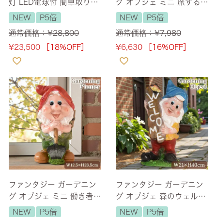
灯 LED電球付 簡単取り付
グ オブジェ ミニ 旅するド
け クリスタル調 照明 幅4
ワーフ（プランターカバ
NEW
P5倍
NEW
P5倍
5cm 【送料無料】 [Y]
ー） 【送料無料】
通常価格：
¥
28,800
通常価格：
¥
7,980
¥
23,500
［18%OFF］
¥
6,630
［16%OFF］
ファンタジー ガーデニン
ファンタジー ガーデニン
グ オブジェ ミニ 働き者の
グ オブジェ 森のウェルカ
ドワーフ（プランターカ
ムドワーフ ブルー 【送料
NEW
P5倍
NEW
P5倍