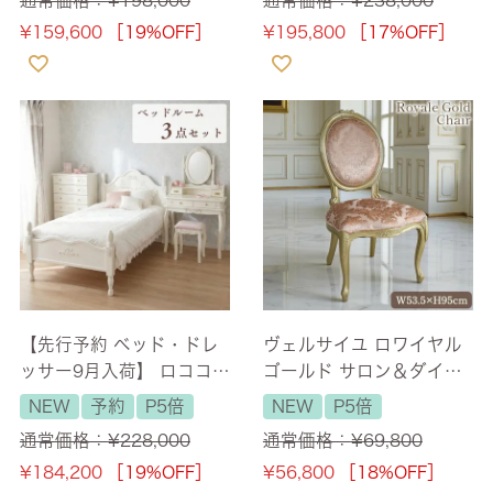
110cm 【送料無料/設置
点セット 【送料無料/設置
¥
159,600
［19%OFF］
¥
195,800
［17%OFF］
サービス付】
サービス付】 [Y]
【先行予約 ベッド・ドレ
ヴェルサイユ ロワイヤル
ッサー9月入荷】 ロココ調
ゴールド サロン＆ダイニ
スノーホワイト ベッドル
ングチェア 【送料無料】
NEW
予約
P5倍
NEW
P5倍
ーム 3点セット 【送料無
通常価格：
¥
228,000
通常価格：
¥
69,800
料/設置サービス付】 [Y]
¥
184,200
［19%OFF］
¥
56,800
［18%OFF］