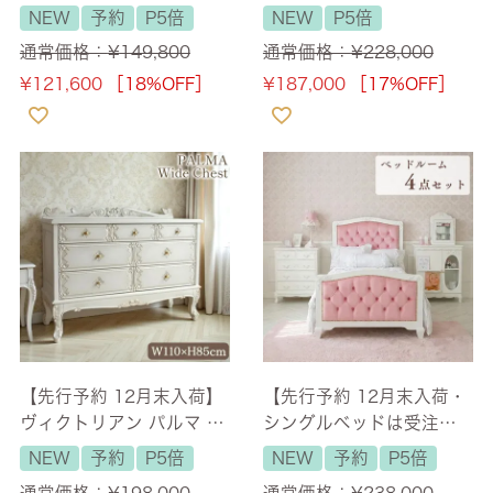
リアン デスク アイボリー
ト 二人掛け(2人用) 【送
NEW
予約
P5倍
NEW
P5倍
ホワイト 幅100cm 【送料
料無料/設置サービス付】
通常価格：
¥
149,800
通常価格：
¥
228,000
無料/設置サービス付】
¥
121,600
［18%OFF］
¥
187,000
［17%OFF］
【先行予約 12月末入荷】
【先行予約 12月末入荷・
ヴィクトリアン パルマ マ
シングルベッドは受注製
ホガニー ワイドチェスト
作】 姫系 ステラリボン ベ
NEW
予約
P5倍
NEW
予約
P5倍
アンティーク ホワイト 幅
ッドルーム プリンセス 4
通常価格：
¥
198,000
通常価格：
¥
238,000