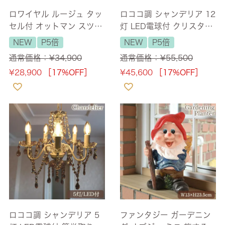
ロワイヤル ルージュ タッ
ロココ調 シャンデリア 12
セル付 オットマン スツー
灯 LED電球付 クリスタル
ル ベルベット レッド 幅4
調 照明 幅65cm 【送料無
NEW
P5倍
NEW
P5倍
2cm 【送料無料】
料】 [Y]
通常価格：
¥
34,900
通常価格：
¥
55,500
¥
28,900
［17%OFF］
¥
45,600
［17%OFF］
ロココ調 シャンデリア 5
ファンタジー ガーデニン