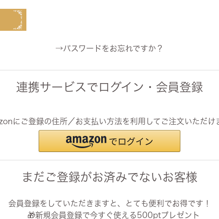
・スツール
本棚・ラック
シリー
ル
飾り棚・キャビネット
テイス
→パスワードをお忘れですか？
ード・サイドボード
ドレッサー
玄関・
連携サービスでログイン・会員登録
azonにご登録の住所／お支払い方法を利用してご注文いただけ
まだご登録がお済みでないお客様
会員登録をしていただきますと、とても便利でお得です！
🎁新規会員登録で今すぐ使える500ptプレゼント