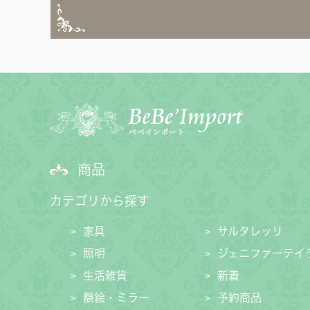
サヴォイア・ジュリア
サヴォイア・マリナ
トリノサヴォイア
ミラノ・クラシック・モダン
チェスターフィールド
商品
アンリヴェルデ
カテゴリから探す
家具
サルタレッリ
パルマ
照明
ジェニファーテイ
クイーンアン・クラシック
生活雑貨
新着
額絵・ミラー
予約商品
ジョージアン・アンティーク