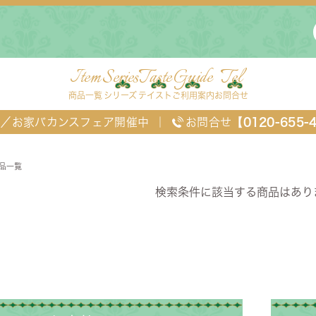
Item
Series
Taste
Guide
Tel
商品一覧
シリーズ
テイスト
ご利用案内
お問合せ
FF／お家バカンスフェア開催中
｜
お問合せ
【0120-655-
2商品一覧
検索条件に該当する商品はあり
ングセット
デスク・ワゴン・スクリーン
ベッド
チェスト
TEL