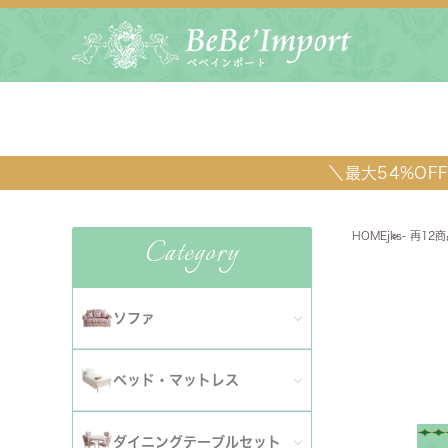
＼最大54%O
HOME
jks- 再1
Category
ソファ
全てのソファ
ベッド・マットレス
ダイニ
1人掛けソファ
全てのベッド・マットレス
ソファ
ダイニングテーブルセット