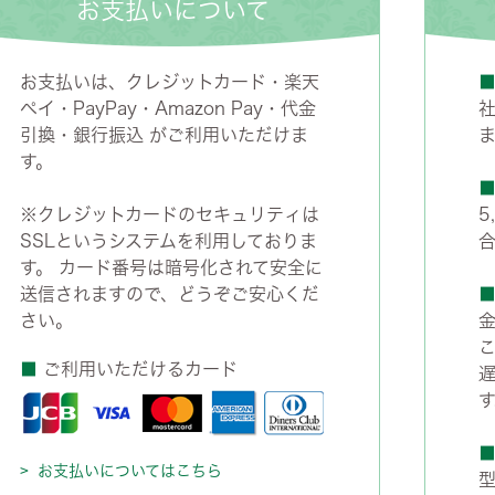
お支払いについて
・スツール
本棚・ラック
シリー
ル
飾り棚・キャビネット
テイス
お支払いは、クレジットカード・楽天
ペイ・PayPay・Amazon Pay・代金
ード・サイドボード
ドレッサー
玄関・
引換・銀行振込 がご利用いただけま
す。
※クレジットカードのセキュリティは
5
SSLというシステムを利用しておりま
す。 カード番号は暗号化されて安全に
送信されますので、どうぞご安心くだ
さい。
■
ご利用いただけるカード
す
お支払いについてはこちら