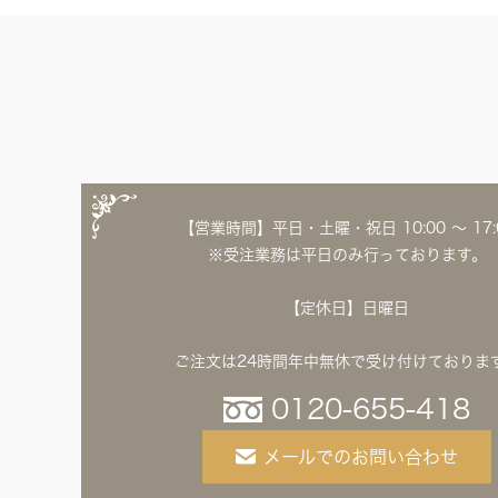
全てのジェニファーテイラー
猫脚家具
ヨーロピアン・ガーデン
ステラリボン
敷物・マット・ラグ・カーペット
時計
フレンチ家具
マリーテレーズ
ファッション雑貨
カフェカーテン
イタリア家具
ロワイヤル・クラシック
その他
ダイニング・キッチン用品
英国調家具
エトワールブランシュ
バス・トイレ・サニタリー用品
【営業時間】平日・土曜・祝日 10:00 ～ 17:
※受注業務は平日のみ行っております。
パリ・アパルトメント
【定休日】日曜日
アールヌーヴォー
ご注文は24時間年中無休で受け付けておりま
フレンチ・カントリー
0120-655-418
ホワイトプリンセス
メールでのお問い合わせ
フィレンツェ・クラシック