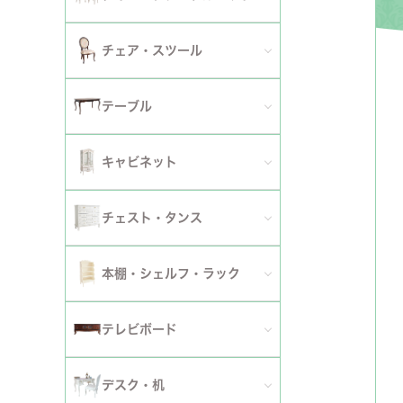
2人掛けソファ
チェア
セミシングルベッド
全てのダイニングテーブルセット
チェア・スツール
テーブ
3人掛けソファ
シングルベッド
2人用ダイニングテーブルセット
TVボ
全てのチェア
テーブル
カウチソファ
セミダブルベッド
4人用ダイニングテーブルセット
ダイニングチェア
全てのテーブル
オットマン・スツール
キャビネット
ダブルベッド
6人用ダイニングテーブルセット
アームチェア
ダイニングテーブル
ファブリックソファ
キャビネット・カップボード
ワイドダブルベッド
チェスト・タンス
伸長式テーブルセット
サロンチェア
ローテーブル・センターテーブル
革・レザー・合皮ソファ
サイドボード
クイーンベッド
全てのチェスト・タンス
ファブリックチェアセット
本棚・シェルフ・ラック
デスクチェア・オフィスチェア
サイドテーブル・カフェテーブル
洗えるカバーリングソファ
セット
キングベッド
幅～50cm
革・レザー・合皮チェアセット
全ての本棚・シェルフ・ラック
ロッキングチェア
テレビボード
コンソールテーブル
撥水加工ソファ
セット
幅51～90cm
ダイニングテーブル
ハンガーラック・ポールハンガー
リクライニングチェア
全てのテレビボード
丸テーブル・楕円テーブル
ローテーブル・センターテーブル
デスク・机
マットレス
幅91～150cm