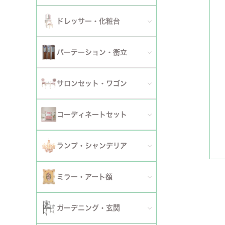
ダイニングチェア
セット
パーソナルチェア
幅～120cm
伸長式・エクステンションテーブル
セット
全てのデスク
ドレッサー・化粧台
幅151cm以上
ワゴン
ファブリックチェア
幅121～150cm
こたつ・こたつテーブル
セット
全てのドレッサー
2段
パーテーション・衝立
革・レザー・合皮チェア
幅151cm～
セット
スツール・収納スツール
3段
全てのパーテーション・衝立
スツール・収納スツール・ベンチ
サロンセット・ワゴン
セット
セット
4段
セット
セット
サロンセット
コーディネートセット
5段以上
サイドテーブル・カフェテーブル
全てのコーディネートセット
ランプ・シャンデリア
セット
サロンチェア
全てのランプ・シャンデリア
ミラー・アート額
ワゴン
ランプ
ミラー
ガーデニング・玄関
コンソールテーブル
シャンデリア・天井照明