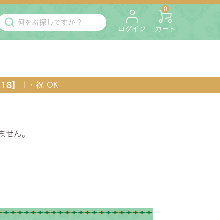
0
ログイン
カート
418】
土・祝 OK
ません。
・マットレス
ペット用
ラック・コンソール・花台