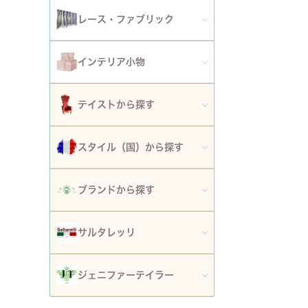
アート額
ガーデンファニチャー
セット
レース・ファブリック
ウォールデコレーション
プランター・鉢カバー
ティッシュボックスカバー・ダストボックス
インテリア小物
時計
ガーデン装飾・置物・オブジェ
ドイリー
ティッシュボックスカバー
テイストから探す
フラワースタンド・花台・コラム
テーブルセンター・ランナー
ダストボックス
ロココ調家具
スタイル（国）から探す
噴水
テーブルクロス
収納・ケース・ディスプレイ
姫系家具
イタリア
ポスト
ブランドから探す
カフェカーテン・カーテン
置物・オブジェ
白家具・ホワイトインテリア
フランス
傘立て
ロココ・アントワネット
クッション・シートクッション・ピロー・カバー
サルタレッリ
写真立て・フォトフレーム
ローズ・花柄家具
フランス近代
玄関エントランス家具
ロココ・プチトリアノン
ソファカバー・マルチカバー・ベッドカバー
全てのサルタレッリ
花瓶・フラワーベース
ジェニファーテイラー
マホガニー家具
イギリス
マット・敷物
スノーホワイト・プチロココ
コースター・ランチョンマット
アートフラワー・グリーン