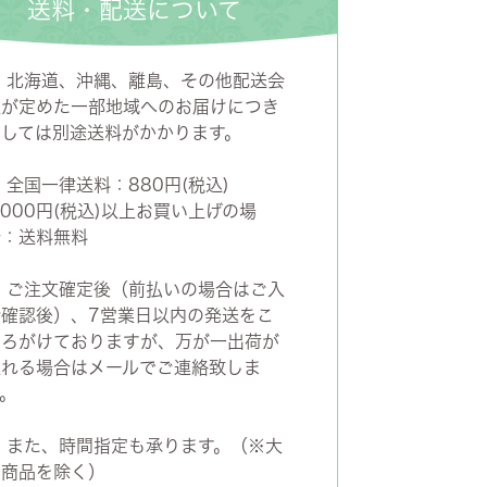
送料・配送について
ズ・オリジナル
ト
■
北海道、沖縄、離島、その他配送会
社が定めた一部地域へのお届けにつき
その他収納
ましては別途送料がかかります。
■
全国一律送料：880円(税込)
,000円(税込)以上お買い上げの場
合：送料無料
■
ご注文確定後（前払いの場合はご入
金確認後）、7営業日以内の発送をこ
ころがけておりますが、万が一出荷が
遅れる場合はメールでご連絡致しま
。
■
また、時間指定も承ります。（※大
型商品を除く）