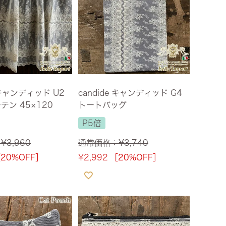
ズ・オリジナル
ト
その他収納
e キャンディッド U2
candide キャンディッド G4
テン 45×120
トートバッグ
P5倍
：
¥
3,960
通常価格：
¥
3,740
20%OFF］
¥
2,992
［20%OFF］