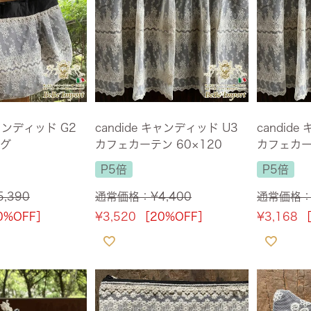
・スツール
本棚・ラック
シリー
ル
飾り棚・キャビネット
テイス
ード・サイドボード
ドレッサー
玄関・
キャンディッド G2
candide キャンディッド U3
candid
グ
カフェカーテン 60×120
カフェカー
P5倍
P5倍
5,390
通常価格：
¥
4,400
通常価格
0%OFF］
¥
3,520
［20%OFF］
¥
3,168
［