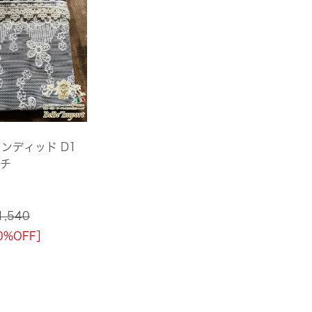
キャンディッド D1
チ
1,540
0%OFF］