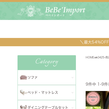
＼最大54%O
HOME
wk0425-
Category
ソファ
9
件中
1
-
9
件
全てのソファ
ベッド・マットレス
ダイニ
1人掛けソファ
全てのベッド・マットレス
ソファ
ダイニングテーブルセット