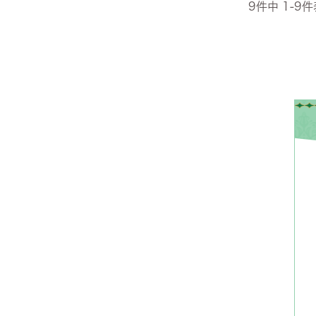
全てのジェニファーテイラー
9
件中
1
-
9
件
猫脚家具
ヨーロピアン・ガーデン
ステラリボン
敷物・マット・ラグ・カーペット
時計
フレンチ家具
マリーテレーズ
ファッション雑貨
カフェカーテン
イタリア家具
ロワイヤル・クラシック
その他
ダイニング・キッチン用品
英国調家具
エトワールブランシュ
バス・トイレ・サニタリー用品
パリ・アパルトメント
アールヌーヴォー
フレンチ・カントリー
ホワイトプリンセス
フィレンツェ・クラシック