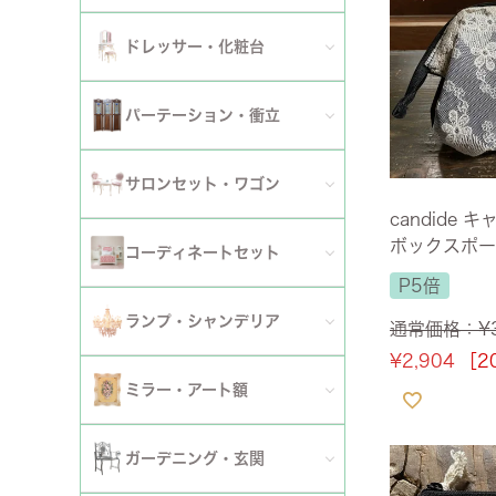
ダイニングチェア
セット
パーソナルチェア
幅～120cm
伸長式・エクステンションテーブル
セット
全てのデスク
ドレッサー・化粧台
幅151cm以上
ワゴン
ファブリックチェア
幅121～150cm
こたつ・こたつテーブル
セット
全てのドレッサー
2段
パーテーション・衝立
革・レザー・合皮チェア
幅151cm～
セット
スツール・収納スツール
3段
全てのパーテーション・衝立
スツール・収納スツール・ベンチ
サロンセット・ワゴン
セット
candide 
セット
4段
セット
セット
ボックスポー
サロンセット
コーディネートセット
5段以上
P5倍
サイドテーブル・カフェテーブル
全てのコーディネートセット
ランプ・シャンデリア
通常価格：
¥
セット
サロンチェア
¥
2,904
［2
全てのランプ・シャンデリア
ミラー・アート額
ワゴン
ランプ
ミラー
ガーデニング・玄関
コンソールテーブル
シャンデリア・天井照明