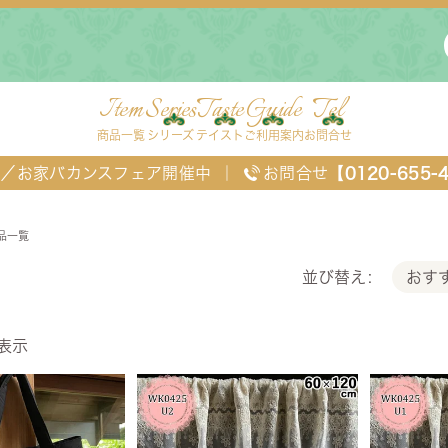
Item
Series
Taste
Guide
Tel
商品一覧
シリーズ
テイスト
ご利用案内
お問合せ
FF／お家バカンスフェア開催中
｜
お問合せ
【0120-655-
商品一覧
おす
並び替え
表示
ングセット
デスク・ワゴン・スクリーン
ベッド
チェスト
TEL