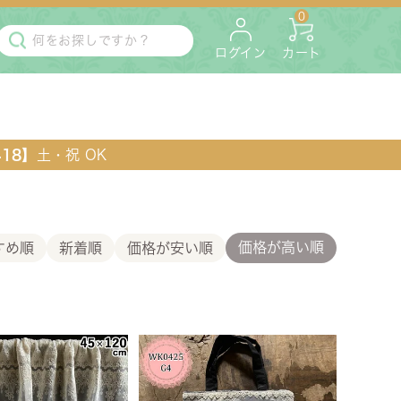
0
ログイン
カート
418】
土・祝 OK
価格が高い順
すめ順
新着順
価格が安い順
・マットレス
ペット用
ラック・コンソール・花台