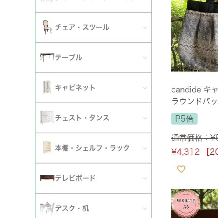
2人掛けソファ
チェア
セミシングルベッド
全てのダイニングテーブルセット
チェア・スツール
テーブ
3人掛けソファ
シングルベッド
2人用ダイニングテーブルセット
TVボ
全てのチェア
テーブル
カウチソファ
セミダブルベッド
4人用ダイニングテーブルセット
ダイニングチェア
全てのテーブル
オットマン・スツール
キャビネット
candide 
ダブルベッド
6人用ダイニングテーブルセット
ラウンドバッ
アームチェア
ダイニングテーブル
ファブリックソファ
キャビネット・カップボード
ワイドダブルベッド
チェスト・タンス
P5倍
伸長式テーブルセット
サロンチェア
ローテーブル・センターテーブル
革・レザー・合皮ソファ
通常価格：
¥
サイドボード
クイーンベッド
全てのチェスト・タンス
ファブリックチェアセット
本棚・シェルフ・ラック
¥
4,312
［2
デスクチェア・オフィスチェア
サイドテーブル・カフェテーブル
洗えるカバーリングソファ
セット
キングベッド
幅～50cm
革・レザー・合皮チェアセット
全ての本棚・シェルフ・ラック
ロッキングチェア
テレビボード
コンソールテーブル
撥水加工ソファ
セット
幅51～90cm
ダイニングテーブル
ハンガーラック・ポールハンガー
リクライニングチェア
全てのテレビボード
丸テーブル・楕円テーブル
ローテーブル・センターテーブル
デスク・机
マットレス
幅91～150cm