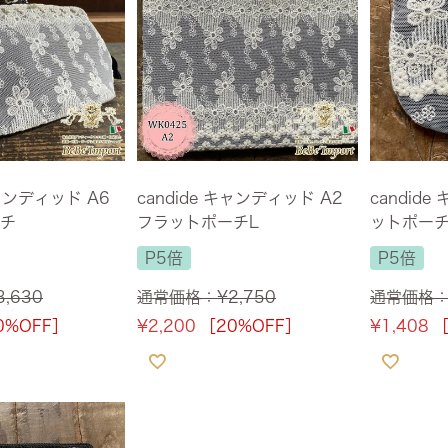
キャンディッド A6
candide キャンディッド A2
candid
チ
フラットポーチL
ットポーチ 
P5倍
P5倍
3,630
通常価格：
¥
2,750
通常価格
0%OFF］
¥
2,200
［20%OFF］
¥
1,408
［