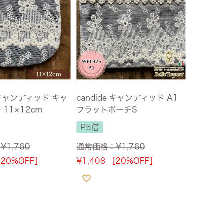
e キャンディッド キャ
candide キャンディッド A1
11×12cm
フラットポーチS
P5倍
：
¥
1,760
通常価格：
¥
1,760
20%OFF］
¥
1,408
［20%OFF］