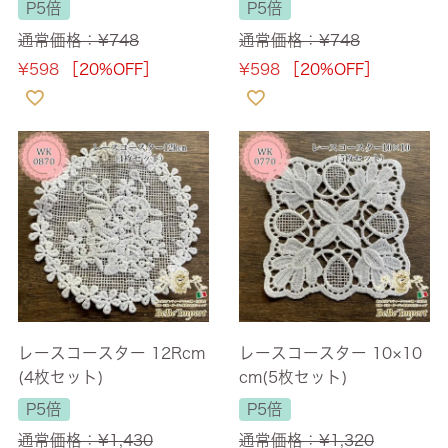
ワイト L1 コースター(1
ゴールドベージュ L1 コー
P5倍
P5倍
枚) 12cmRD
スター(1枚) 12cmRD
通常価格：
¥
748
通常価格：
¥
748
¥
598
［20%OFF］
¥
598
［20%OFF］
レースコースター 12Rcm
レースコースター 10×10
(4枚セット)
cm(5枚セット)
P5倍
P5倍
通常価格：
¥
1,430
通常価格：
¥
1,320