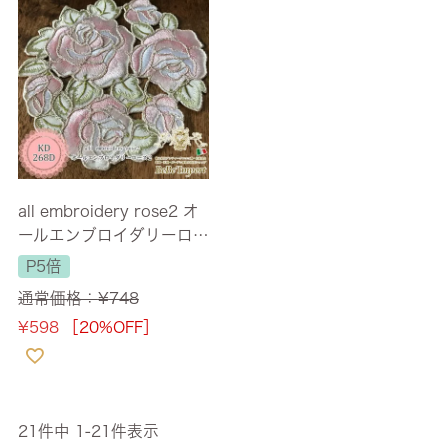
all embroidery rose2 オ
ールエンブロイダリーロ
ーズ2 L1 コースター 12c
P5倍
mRD
通常価格：
¥
748
¥
598
［20%OFF］
21
件中
1
-
21
件表示