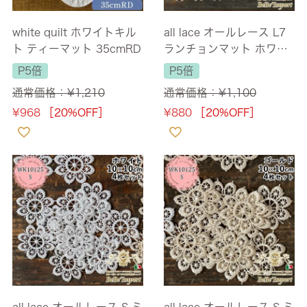
white quilt ホワイトキル
all lace オールレース L7
ト ティーマット 35cmRD
ランチョンマット ホワイ
ト 30×48
P5倍
P5倍
通常価格：
¥
1,210
通常価格：
¥
1,100
¥
968
［20%OFF］
¥
880
［20%OFF］
all lace オールレース S ミ
all lace オールレース S ミ