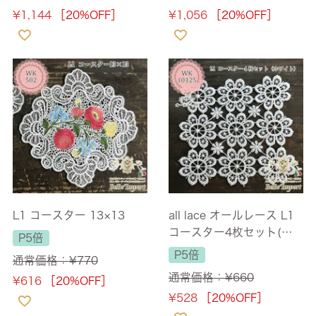
¥
1,144
［20%OFF］
¥
1,056
［20%OFF］
L1 コースター 13×13
all lace オールレース L1
コースター4枚セット(ホ
P5倍
ワイト)
P5倍
通常価格：
¥
770
通常価格：
¥
660
¥
616
［20%OFF］
¥
528
［20%OFF］