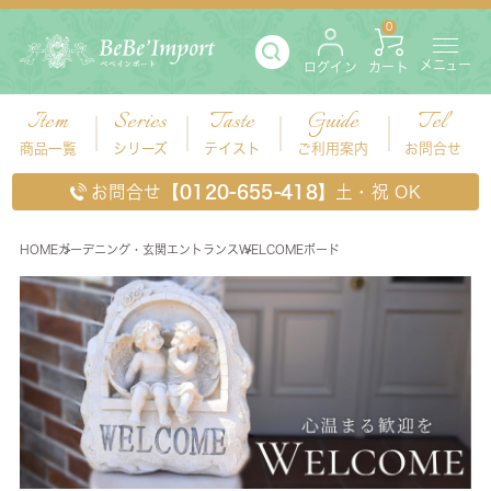
0
メニュー
ログイン
カート
Item
Series
Taste
Guide
Tel
商品一覧
シリーズ
テイスト
ご利用案内
お問合せ
お問合せ
【0120-655-418】
土・祝 OK
HOME
ガーデニング・玄関エントランス
WELCOMEボード
WELCOMEボード