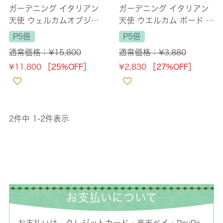
ガーデニング イタリアン
ガーデニング イタリアン
天使 ウェルカムオブジェ
天使 ウエルカム ボード 幅
幅58cm 【送料無料】 [Y]
18cm
P5倍
P5倍
通常価格：
¥
15,800
通常価格：
¥
3,880
¥
11,800
［25%OFF］
¥
2,830
［27%OFF］
2
件中
1
-
2
件表示
お支払いについて