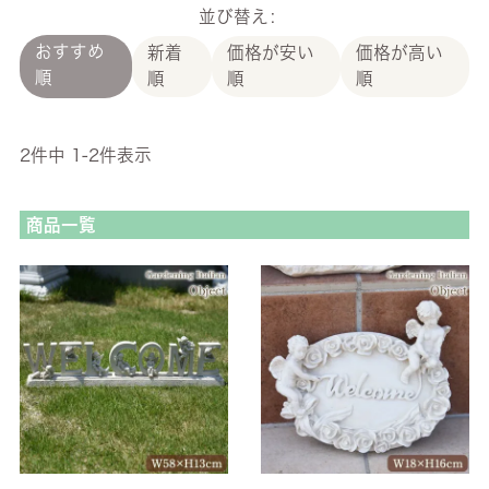
並び替え
おすすめ
新着
価格が安い
価格が高い
順
順
順
順
2
件中
1
-
2
件表示
商品一覧