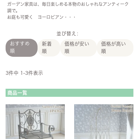
ガーデン家具は、毎日楽しめる本物のおしゃれなアンティーク
調で。
お庭も可愛く ヨーロピアン・・・
並び替え
おすすめ
新着
価格が安い
価格が高い
順
順
順
順
3
件中
1
-
3
件表示
商品一覧