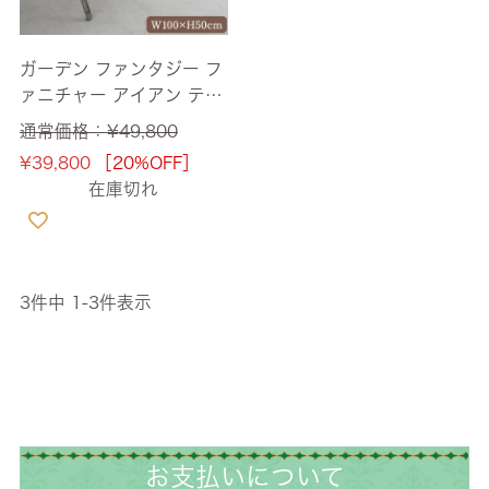
ガーデン ファンタジー フ
ァニチャー アイアン テー
ブル 幅100cm 【送料無
通常価格：
¥
49,800
料】
¥
39,800
［20%OFF］
在庫切れ
3
件中
1
-
3
件表示
お支払いについて