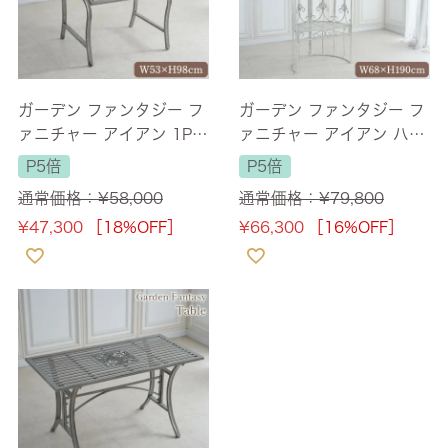
ガーデン ファンタジー フ
ガーデン ファンタジー フ
ァニチャー アイアン 1Pチ
ァニチャー アイアン ハー
ェアー 幅53cm 【送料無
フムーンドームS ベンチ付
P5倍
P5倍
料】
幅68cm 【送料無料】
通常価格：
¥
58,000
通常価格：
¥
79,800
¥
47,300
［18%OFF］
¥
66,300
［16%OFF］