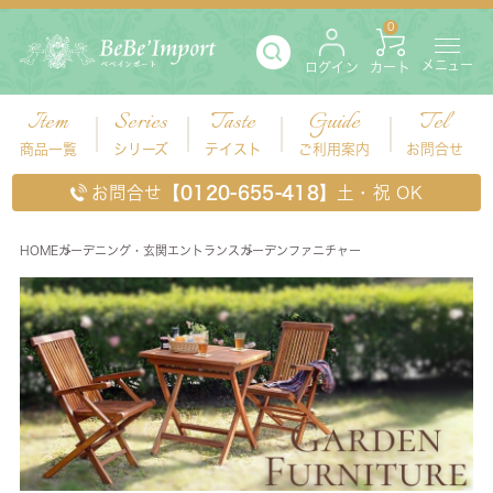
0
メニュー
ログイン
カート
Item
Series
Taste
Guide
Tel
商品一覧
シリーズ
テイスト
ご利用案内
お問合せ
お問合せ
【0120-655-418】
土・祝 OK
HOME
ガーデニング・玄関エントランス
ガーデンファニチャー
ガーデンファニチャー