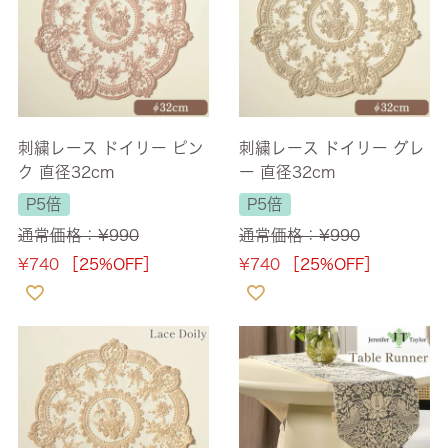
刺繍レース ドイリー ピン
刺繍レース ドイリー グレ
ク 直径32cm
ー 直径32cm
P5倍
P5倍
通常価格：
¥
990
通常価格：
¥
990
¥
740
［25%OFF］
¥
740
［25%OFF］