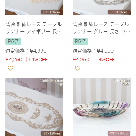
薔薇 刺繍レース テーブル
薔薇 刺繍レース テーブル
ランナー アイボリー 長さ
ランナー グレー 長さ120
120cm
cm
P5倍
P5倍
通常価格：
¥
4,990
通常価格：
¥
4,990
¥
4,250
［14%OFF］
¥
4,250
［14%OFF］