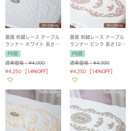
薔薇 刺繍レース テーブル
薔薇 刺繍レース テーブル
ランナー ホワイト 長さ12
ランナー ピンク 長さ120
0cm
cm
P5倍
P5倍
通常価格：
¥
4,990
通常価格：
¥
4,990
¥
4,250
［14%OFF］
¥
4,250
［14%OFF］