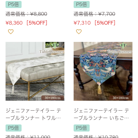
棒(Strawberry Thief) 長
棒(Strawberry Thief) 長
P5倍
P5倍
さ150cm 【送料無料】
さ120cm 【送料無料】
通常価格：
¥
8,800
通常価格：
¥
7,700
¥
8,360
［5%OFF］
¥
7,310
［5%OFF］
ジェニファーテイラー テ
ジェニファーテイラー テ
ーブルランナー トワルド
ーブルランナー いちご泥
ジュイ(Toile de Jouy) 大
棒(Strawberry Thief) 長
P5倍
P5倍
柄 長さ180cm 【送料無
さ180cm 【送料無料】
通常価格：
¥
11,000
通常価格：
¥
10,780