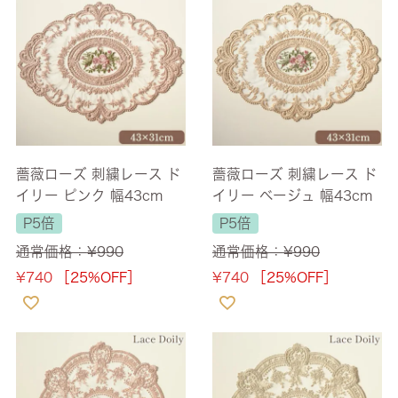
薔薇ローズ 刺繍レース ド
薔薇ローズ 刺繍レース ド
イリー ピンク 幅43cm
イリー ベージュ 幅43cm
P5倍
P5倍
通常価格：
¥
990
通常価格：
¥
990
¥
740
［25%OFF］
¥
740
［25%OFF］