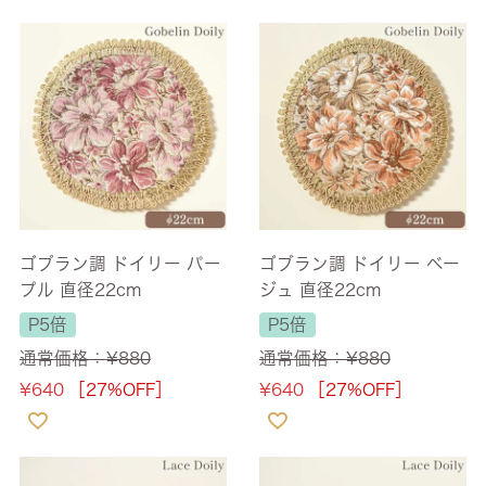
ゴブラン調 ドイリー パー
ゴブラン調 ドイリー ベー
プル 直径22cm
ジュ 直径22cm
P5倍
P5倍
通常価格：
¥
880
通常価格：
¥
880
¥
640
［27%OFF］
¥
640
［27%OFF］