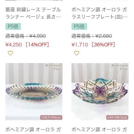
薔薇 刺繍レース テーブル
ボヘミアン調 オーロラ ガ
ランナー ベージュ 長さ12
ラスリーフプレート(皿)
0cm
幅30cm [Y]
P5倍
P5倍
通常価格：
¥
4,990
通常価格：
¥
2,680
¥
4,250
［14%OFF］
¥
1,710
［36%OFF］
ボヘミアン調 オーロラ ガ
ボヘミアン調 オーロラ ガ