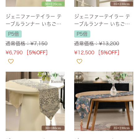
ジェニファーテイラー テ
ジェニファーテイラー テ
ーブルランナー いちご泥
ーブルランナー いちご泥
棒グレー(Strawberry Thi
棒グレー(Strawberry Thi
P5倍
P5倍
ef-GR) 長さ120cm 【送
ef-GR) 長さ230cm 【送
通常価格：
¥
7,150
通常価格：
¥
13,200
料無料】
料無料】
¥
6,790
［5%OFF］
¥
12,500
［5%OFF］