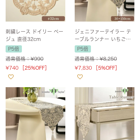
刺繍レース ドイリー ベー
ジェニファーテイラー テ
ジュ 直径32cm
ーブルランナー いちご泥
棒グレー(Strawberry Thi
P5倍
P5倍
ef-GR) 長さ150cm 【送
通常価格：
¥
990
通常価格：
¥
8,250
料無料】
¥
740
［25%OFF］
¥
7,830
［5%OFF］