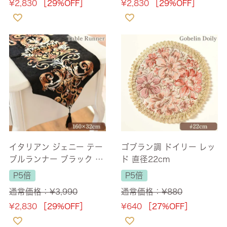
¥
2,830
［29%OFF］
¥
2,830
［29%OFF］
イタリアン ジェニー テー
ゴブラン調 ドイリー レッ
ブルランナー ブラック 長
ド 直径22cm
さ160cm
P5倍
P5倍
通常価格：
¥
3,990
通常価格：
¥
880
¥
2,830
［29%OFF］
¥
640
［27%OFF］