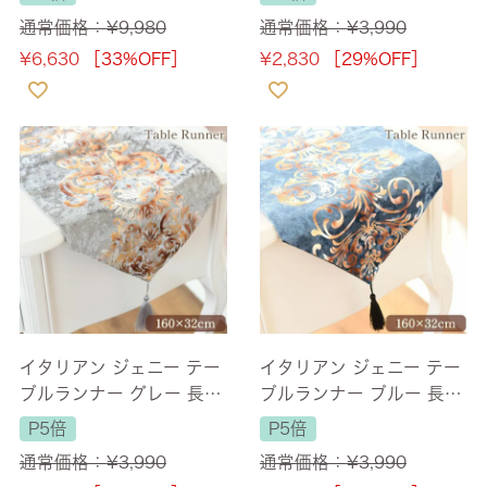
通常価格：
¥
9,980
通常価格：
¥
3,990
¥
6,630
［33%OFF］
¥
2,830
［29%OFF］
イタリアン ジェニー テー
イタリアン ジェニー テー
ブルランナー グレー 長さ
ブルランナー ブルー 長さ
160cm
160cm
P5倍
P5倍
通常価格：
¥
3,990
通常価格：
¥
3,990