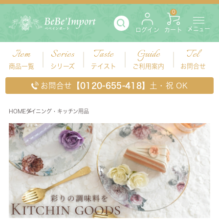
0
メニュー
ログイン
カート
Item
Series
Taste
Guide
Tel
商品一覧
シリーズ
テイスト
ご利用案内
お問合せ
お問合せ
【0120-655-418】
土・祝 OK
HOME
ダイニング・キッチン用品
ダイニング・キッチン用品