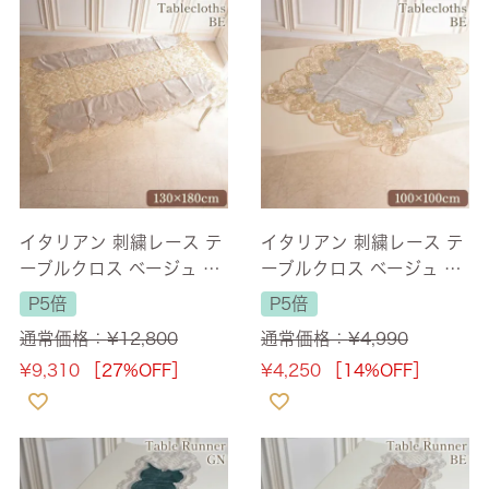
イタリアン 刺繍レース テ
イタリアン 刺繍レース テ
ーブルクロス ベージュ 13
ーブルクロス ベージュ 幅
0×180cm 【送料無料】
100cm
P5倍
P5倍
通常価格：
¥
12,800
通常価格：
¥
4,990
¥
9,310
［27%OFF］
¥
4,250
［14%OFF］