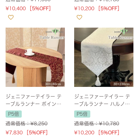
料】
¥
10,400
［5%OFF］
¥
10,200
［5%OFF］
ジェニファーテイラー テ
ジェニファーテイラー テ
ーブルランナー ポインセ
ーブルランナー ハルノグ
チア(Poinsettia-RE) 長さ
レー(Haruno-GR) 長さ23
P5倍
P5倍
180cm 【送料無料】
0cm 【送料無料】
通常価格：
¥
8,250
通常価格：
¥
10,780
¥
7,830
［5%OFF］
¥
10,200
［5%OFF］