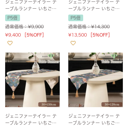
ジェニファーテイラー テ
ジェニファーテイラー テ
ーブルランナー いちご泥
ーブルランナー いちご泥
棒グレー(Strawberry Thi
棒(Strawberry Thief) 長
P5倍
P5倍
ef-GR) 長さ180cm 【送
さ230cm 【送料無料】
通常価格：
¥
9,900
通常価格：
¥
14,300
料無料】
¥
9,400
［5%OFF］
¥
13,500
［5%OFF］
ジェニファーテイラー テ
ジェニファーテイラー テ
ーブルランナー いちご泥
ーブルランナー いちご泥