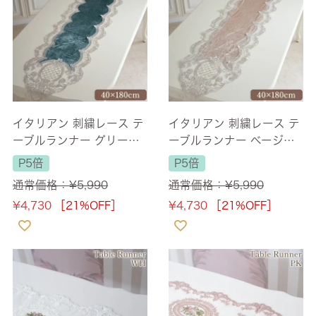
イタリアン 刺繍レース テ
イタリアン 刺繍レース テ
ーブルランナー グリーン
ーブルランナー ベージュ
長さ180cm
長さ180cm
P5倍
P5倍
通常価格：
¥
5,990
通常価格：
¥
5,990
¥
4,730
［21%OFF］
¥
4,730
［21%OFF］