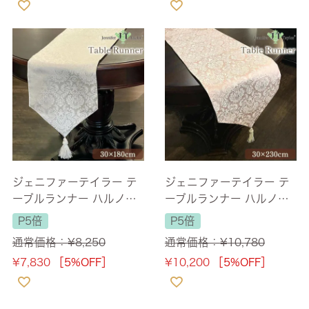
ジェニファーテイラー テ
ジェニファーテイラー テ
ーブルランナー ハルノグ
ーブルランナー ハルノピ
レー(Haruno-GR) 長さ18
ンク(Haruno-PK) 長さ23
P5倍
P5倍
0cm 【送料無料】
0cm 【送料無料】
通常価格：
¥
8,250
通常価格：
¥
10,780
¥
7,830
［5%OFF］
¥
10,200
［5%OFF］