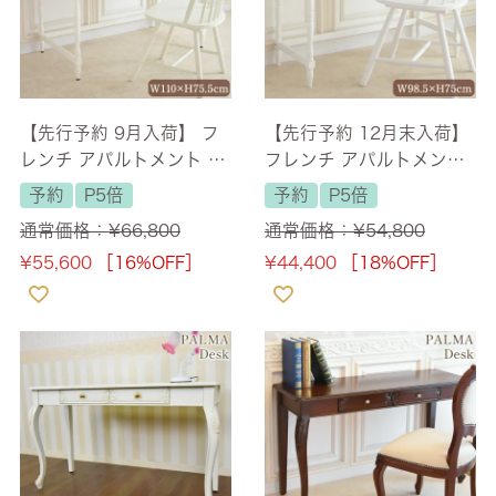
【先行予約 9月入荷】 フ
【先行予約 12月末入荷】
レンチ アパルトメント デ
フレンチ アパルトメント
スク 幅110cm 【送料無
デスク＆コンソール 幅98.
予約
P5倍
予約
P5倍
料】
5cm 【送料無料】 [Y]
通常価格：
¥
66,800
通常価格：
¥
54,800
¥
55,600
［16%OFF］
¥
44,400
［18%OFF］