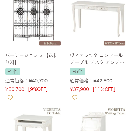
パーテーション S 【送料
ヴィオレッタ コンソール
無料】
テーブル デスク アンティ
ークホワイト 幅120cm
P5倍
P5倍
【送料無料】
通常価格：
¥
40,700
通常価格：
¥
42,800
¥
36,700
［9%OFF］
¥
37,900
［11%OFF］