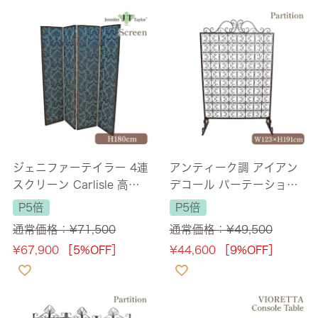
ジェニファーテイラー 4連
アンティーク調 アイアン
スクリーン Carlisle 高さ1
デコール パーテーション
80cm 幅最大160cm 【送
【送料無料】
P5倍
P5倍
料無料】
通常価格：
¥
71,500
通常価格：
¥
49,500
¥
67,900
［5%OFF］
¥
44,600
［9%OFF］