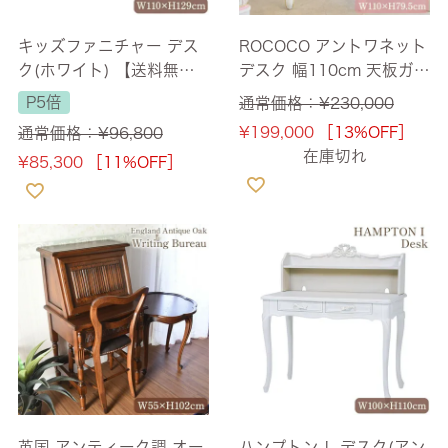
キッズファニチャー デス
ROCOCO アントワネット
ク(ホワイト) 【送料無
デスク 幅110cm 天板ガラ
料】
ス付 【送料無料/設置サー
P5倍
通常価格：
¥
230,000
ビス付】
¥
199,000
［13%OFF］
通常価格：
¥
96,800
在庫切れ
¥
85,300
［11%OFF］
英国 アンティーク調 オー
ハンプトンＩ デスク(アン