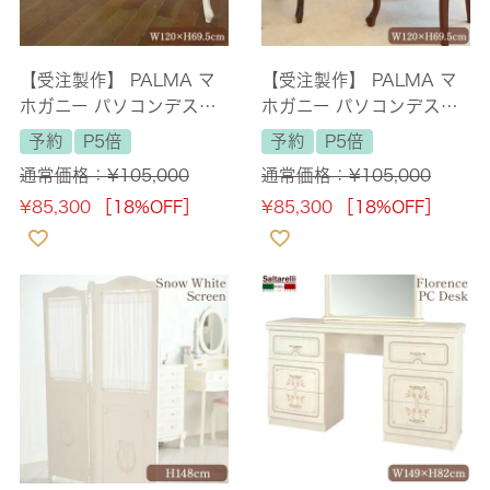
【受注製作】 PALMA マ
【受注製作】 PALMA マ
ホガニー パソコンデスク
ホガニー パソコンデスク
ホワイト 幅120cm 【送料
ブラウン 幅120cm 【送料
予約
P5倍
予約
P5倍
無料】 [Y]
無料】 [Y]
通常価格：
¥
105,000
通常価格：
¥
105,000
¥
85,300
［18%OFF］
¥
85,300
［18%OFF］