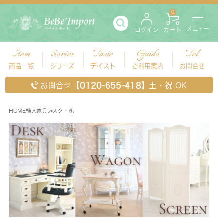
0
メニュー
ログイン
カート
Item
Series
Taste
Guide
Tel
商品一覧
シリーズ
テイスト
ご利用案内
お問合せ
お問合せ
【0120-655-418】
土・祝 OK
HOME
輸入家具
デスク・机
デスク・机