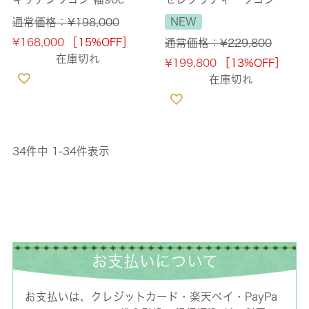
【送料無料/設置サービス
8cm 【送料無料/設置サー
NEW
通常価格：
¥
198,000
付】
ビス付】
¥
168,000
［15%OFF］
通常価格：
¥
229,800
在庫切れ
¥
199,800
［13%OFF］
在庫切れ
34
件中
1
-
34
件表示
お支払いについて
お支払いは、クレジットカード・楽天ペイ・PayPa