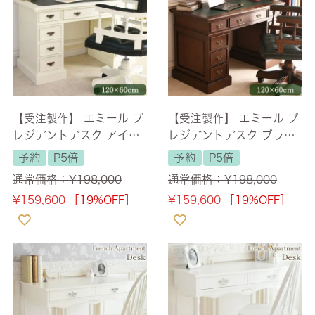
【受注製作】 エミール プ
【受注製作】 エミール プ
レジデントデスク アイボ
レジデントデスク ブラウ
リー 幅120cm 【送料無
ン 幅120cm 【送料無料/
予約
P5倍
予約
P5倍
料/設置サービス付】
設置サービス付】
通常価格：
¥
198,000
通常価格：
¥
198,000
¥
159,600
［19%OFF］
¥
159,600
［19%OFF］