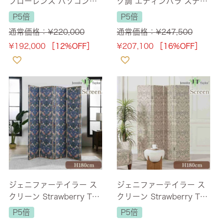
フローレンス パソコンデ
ク調 エディンバラ ステン
スク ブラウン 幅149cm
ド スクリーン 幅135cm
P5倍
P5倍
【送料無料】
【送料無料/設置サービス
通常価格：
¥
220,000
通常価格：
¥
247,500
付】
¥
192,000
［12%OFF］
¥
207,100
［16%OFF］
ジェニファーテイラー ス
ジェニファーテイラー ス
クリーン Strawberry Thi
クリーン Strawberry Thi
ef 高さ180cm 幅最大160
ef-GR 高さ180cm 【送料
P5倍
P5倍