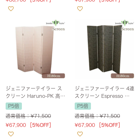
ジェニファーテイラー ス
ジェニファーテイラー 4連
クリーン Haruno-PK 高さ
スクリーン Espresso 高
180cm 幅最大160cm
さ180cm 幅最大160cm
P5倍
P5倍
【送料無料】
【送料無料】
通常価格：
¥
71,500
通常価格：
¥
71,500
¥
67,900
［5%OFF］
¥
67,900
［5%OFF］