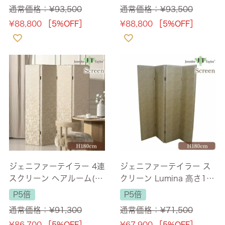
cm 【送料無料】
無料】
通常価格：
¥
93,500
通常価格：
¥
93,500
¥
88,800
［5%OFF］
¥
88,800
［5%OFF］
ジェニファーテイラー 4連
ジェニファーテイラー ス
スクリーン ヘアルーム(H
クリーン Lumina 高さ18
eirloom) 高さ180cm 【送
0cm 幅最大160cm 【送
P5倍
P5倍
料無料】
料無料】
通常価格：
¥
91,300
通常価格：
¥
71,500
¥
86,700
［5%OFF］
¥
67,900
［5%OFF］