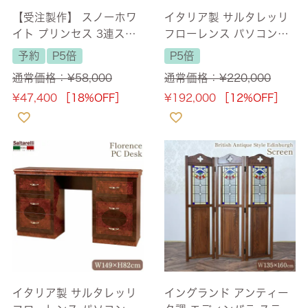
【受注製作】 スノーホワ
イタリア製 サルタレッリ
イト プリンセス 3連スク
フローレンス パソコンデ
リーン(パーテーション)
スク パールホワイト 幅14
予約
P5倍
P5倍
【送料無料】
9cm 【送料無料】
通常価格：
¥
58,000
通常価格：
¥
220,000
¥
47,400
［18%OFF］
¥
192,000
［12%OFF］
イタリア製 サルタレッリ
イングランド アンティー