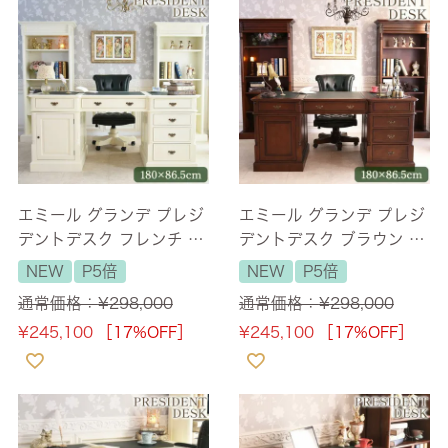
エミール グランデ プレジ
エミール グランデ プレジ
デントデスク フレンチ ア
デントデスク ブラウン 幅
イボリー 幅180cm 【送料
180cm 【送料無料/設置
NEW
P5倍
NEW
P5倍
無料/設置サービス付】
サービス付】
通常価格：
¥
298,000
通常価格：
¥
298,000
¥
245,100
［17%OFF］
¥
245,100
［17%OFF］