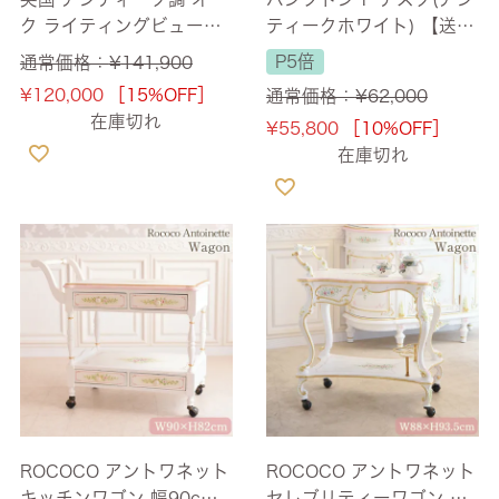
ク ライティングビューロ
ティークホワイト) 【送料
ー 幅55cm 【送料無料/設
無料】
P5倍
通常価格：
¥
141,900
置サービス付】
¥
120,000
［15%OFF］
通常価格：
¥
62,000
在庫切れ
¥
55,800
［10%OFF］
在庫切れ
ROCOCO アントワネット
ROCOCO アントワネット
キッチンワゴン 幅90cm
セレブリティーワゴン 幅8