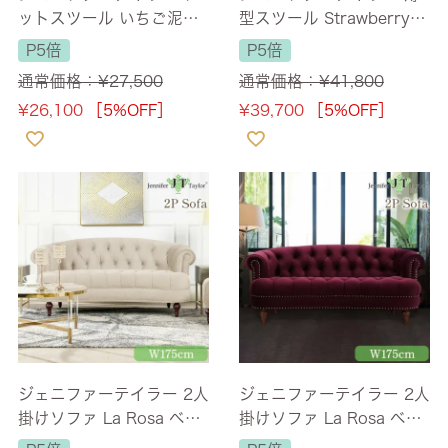
ットスツール いちご泥棒
型スツール Strawberry T
グレー(Strawberry Thief-
hief-GR 幅50cm 長角
P5倍
P5倍
GR) 幅40cm 【送料無
【送料無料】
通常価格：
¥
27,500
通常価格：
¥
41,800
料】
¥
26,100
［5%OFF］
¥
39,700
［5%OFF］
ジェニファーテイラー 2人
ジェニファーテイラー 2人
掛けソファ La Rosa ベー
掛けソファ La Rosa ベロ
ジュ 幅175cm 【送料無
アレッド 幅175cm 【送料