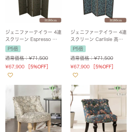
ジェニファーテイラー 4連
ジェニファーテイラー 4連
スクリーン Espresso 高
スクリーン Carlisle 高さ1
さ180cm 幅最大160cm
80cm 幅最大160cm 【送
P5倍
P5倍
【送料無料】
料無料】
通常価格：
¥
71,500
通常価格：
¥
71,500
¥
67,900
［5%OFF］
¥
67,900
［5%OFF］