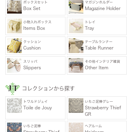
ボックスセット
マガジンホルダー
Box Set
Magazine Holder
小物入れボックス
トレイ
Items Box
Tray
クッション
テーブルランナー
Cushion
Table Runner
スリッパ
その他インテリア雑貨
Slippers
Other Item
コレクションから探す
トワルドジュイ
いちご泥棒グレー
Toile de Jouy
Strawberry Thief
GR
いちご泥棒
ヘアルーム