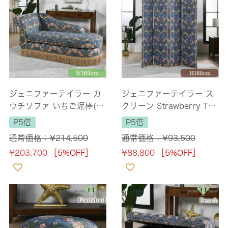
ジェニファーテイラー カ
ジェニファーテイラー ス
ウチソファ いちご泥棒(St
クリーン Strawberry Thi
rawberry Thief) 幅169c
ef 高さ180cm 幅最大160
P5倍
P5倍
m 【送料無料/設置サービ
cm 【送料無料】
通常価格：
¥
214,500
通常価格：
¥
93,500
ス付】
¥
203,700
［5%OFF］
¥
88,800
［5%OFF］