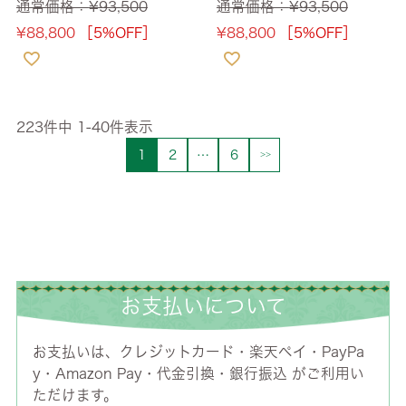
通常価格：
¥
93,500
通常価格：
¥
93,500
¥
88,800
［5%OFF］
¥
88,800
［5%OFF］
223
件中
1
-
40
件表示
1
2
…
6
お支払いについて
お支払いは、クレジットカード・楽天ペイ・PayPa
y・Amazon Pay・代金引換・銀行振込 がご利用い
ただけます。