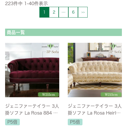
223
件中
1
-
40
件表示
1
2
…
6
商品一覧
ジェニファーテイラー 3人
ジェニファーテイラー 3人
掛ソファ La Rosa 884 ベ
掛ソファ La Rosa Heirloo
ロア 幅215cm 【送料無
m 幅215cm 【送料無料/
P5倍
P5倍
料/設置サービス付】
設置サービス付】