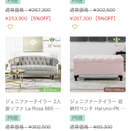
P5倍
P5倍
料/設置サービス付】
無料/設置サービス付】
通常価格：
¥
267,300
通常価格：
¥
302,500
¥
253,900
［5%OFF］
¥
287,300
［5%OFF］
ジェニファーテイラー 2人
ジェニファーテイラー 収
掛ソファ La Rosa 865 ベ
納付ベンチ Haruno-PK 幅
ロア グレー 幅175cm
94cm 1人掛け 【送料無
P5倍
P5倍
【送料無料/設置サービス
料】
通常価格：
¥
302,500
通常価格：
¥
69,300
付】