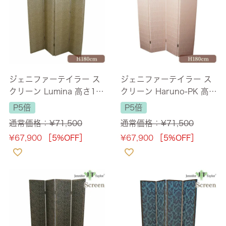
ジェニファーテイラー ス
ジェニファーテイラー ス
クリーン Lumina 高さ18
クリーン Haruno-PK 高さ
0cm 幅最大160cm 【送
180cm 幅最大160cm
P5倍
P5倍
料無料】
【送料無料】
通常価格：
¥
71,500
通常価格：
¥
71,500
¥
67,900
［5%OFF］
¥
67,900
［5%OFF］