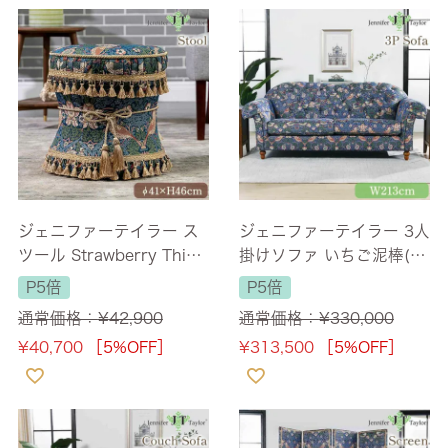
ジェニファーテイラー ス
ジェニファーテイラー 3人
ツール Strawberry Thief
掛けソファ いちご泥棒(St
直径41cm ラウンド 【送
rawberry Thief) 幅213c
P5倍
P5倍
料無料】
m 【送料無料/設置サービ
通常価格：
¥
42,900
通常価格：
¥
330,000
ス付】
¥
40,700
［5%OFF］
¥
313,500
［5%OFF］