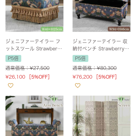
ジェニファーテイラー フ
ジェニファーテイラー 収
ットスツール Strawberry
納付ベンチ Strawberry T
Thief 幅40cm 【送料無
hief 幅94cm 1人掛け
P5倍
P5倍
料】
【送料無料】
通常価格：
¥
27,500
通常価格：
¥
80,300
¥
26,100
［5%OFF］
¥
76,200
［5%OFF］