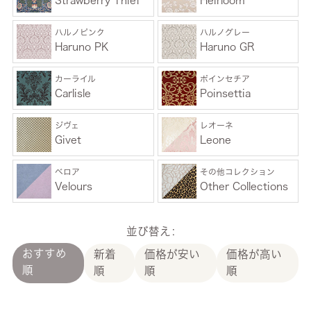
Strawberry Thief
Heirloom
ハルノピンク
ハルノグレー
Haruno PK
Haruno GR
カーライル
ポインセチア
Carlisle
Poinsettia
ジヴェ
レオーネ
Givet
Leone
ベロア
その他コレクション
Velours
Other Collections
並び替え
おすすめ
新着
価格が安い
価格が高い
順
順
順
順