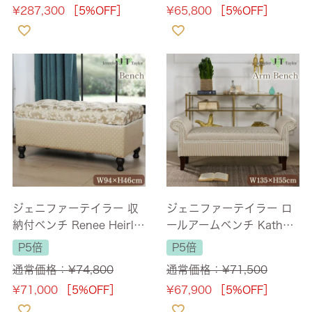
¥
287,300
［5%OFF］
¥
65,800
［5%OFF］
ジェニファーテイラー 収
ジェニファーテイラー ロ
納付ベンチ Renee Heirlo
ールアームベンチ Kathy
om 幅94cm 1人掛け 【送
Haruno-GR 幅135cm 2
P5倍
P5倍
料無料】
人掛け 【送料無料】
通常価格：
¥
74,800
通常価格：
¥
71,500
¥
71,000
［5%OFF］
¥
67,900
［5%OFF］