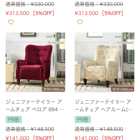
通常価格：
¥
330,000
通常価格：
¥
330,000
¥
313,500
［5%OFF］
¥
313,500
［5%OFF］
ジェニファーテイラー ア
ジェニファーテイラー ア
ームチェア ベロア 884 幅
ームチェア ヘアルーム(H
70cm 1人掛け 【送料無
eirloom) 幅70cm 1人掛け
P5倍
P5倍
料/設置サービス付】
【送料無料/設置サービス
通常価格：
¥
148,500
通常価格：
¥
148,500
付】
¥
141,000
［5%OFF］
¥
141,000
［5%OFF］