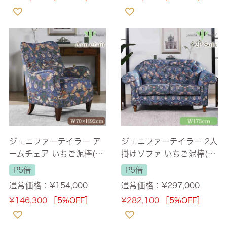
ジェニファーテイラー ア
ジェニファーテイラー 2人
ームチェア いちご泥棒(St
掛けソファ いちご泥棒(St
rawberry Thief) 幅70cm
rawberry Thief) 幅175c
P5倍
P5倍
1人掛け 【送料無料/設置
m 【送料無料/設置サービ
通常価格：
¥
154,000
通常価格：
¥
297,000
サービス付】
ス付】
¥
146,300
［5%OFF］
¥
282,100
［5%OFF］