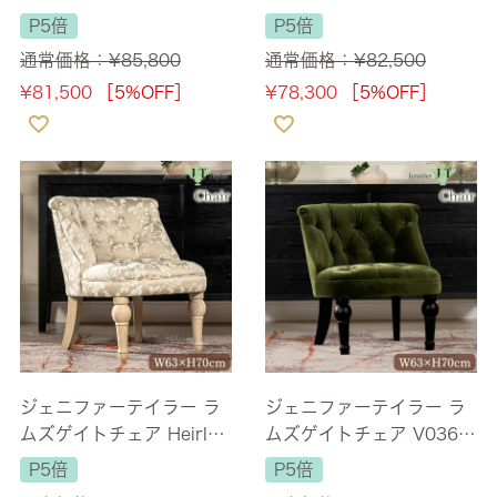
e Jouy 幅63cm 1人掛け
63cm 1人掛け 【送料無
P5倍
P5倍
【送料無料】
料】
通常価格：
¥
85,800
通常価格：
¥
82,500
¥
81,500
［5%OFF］
¥
78,300
［5%OFF］
ジェニファーテイラー ラ
ジェニファーテイラー ラ
ムズゲイトチェア Heirloo
ムズゲイトチェア V036
m 幅63cm 1人掛け 【送
ベロア 幅63cm 1人掛け
P5倍
P5倍
料無料】
【送料無料】