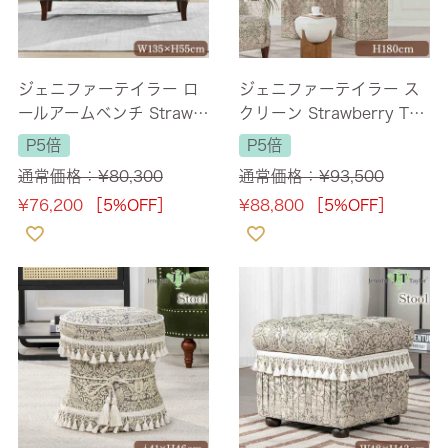
ジェニファーテイラー ロ
ジェニファーテイラー ス
ールアームベンチ Strawb
クリーン Strawberry Thi
erry Thief 幅135cm 2人
ef-GR 高さ180cm 【送料
P5倍
P5倍
掛け 【送料無料】
無料】
通常価格：
¥
80,300
通常価格：
¥
93,500
¥
76,200
［5%OFF］
¥
88,800
［5%OFF］