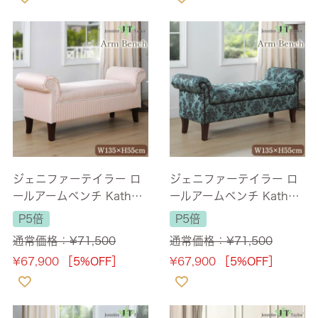
ジェニファーテイラー ロ
ジェニファーテイラー ロ
ールアームベンチ Kathy
ールアームベンチ Kathy
Haruno-PK 幅135cm 2人
Carlisle 幅135cm 2人掛
P5倍
P5倍
掛け 【送料無料】
け 【送料無料】
通常価格：
¥
71,500
通常価格：
¥
71,500
¥
67,900
［5%OFF］
¥
67,900
［5%OFF］