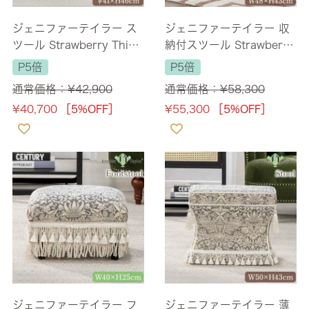
ジェニファーテイラー ス
ジェニファーテイラー 収
ツール Strawberry Thief-
納付スツール Strawberry
GR 直径41cm ラウンド
Thief-GR 幅48cm スクエ
P5倍
P5倍
【送料無料】
ア 【送料無料】
通常価格：
¥
42,900
通常価格：
¥
58,300
¥
40,700
［5%OFF］
¥
55,300
［5%OFF］
ジェニファーテイラー フ
ジェニファーテイラー 薄