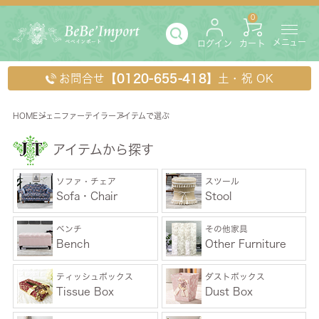
0
メニュー
ログイン
カート
お問合せ
【0120-655-418】
土・祝 OK
HOME
ジェニファーテイラー
アイテムで選ぶ
アイテムで選ぶ
アイテムから探す
ソファ・チェア
スツール
Sofa・Chair
Stool
ベンチ
その他家具
Bench
Other Furniture
ティッシュボックス
ダストボックス
Tissue Box
Dust Box