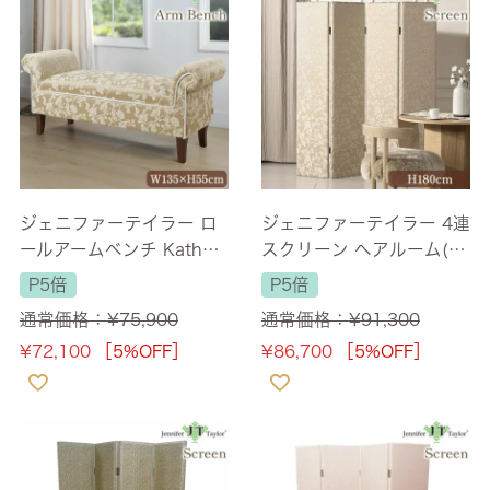
ジェニファーテイラー ロ
ジェニファーテイラー 4連
ールアームベンチ Kathy
スクリーン ヘアルーム(H
Heirloom 幅135cm 2人掛
eirloom) 高さ180cm 【送
P5倍
P5倍
け 【送料無料】
料無料】
通常価格：
¥
75,900
通常価格：
¥
91,300
¥
72,100
［5%OFF］
¥
86,700
［5%OFF］