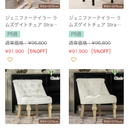
ジェニファーテイラー ラ
ジェニファーテイラー ラ
ムズゲイトチェア Strawb
ムズゲイトチェア Strawb
erry Thief-GR 1人掛け 幅
erry Thief 幅63cm 1人掛
P5倍
P5倍
63cm 【送料無料】
け 【送料無料】
通常価格：
¥
96,800
通常価格：
¥
96,800
¥
91,900
［5%OFF］
¥
91,900
［5%OFF］