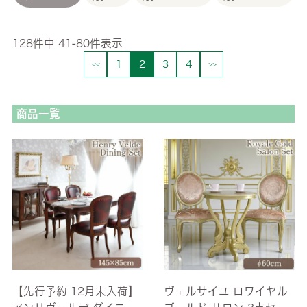
128
件中
41
-
80
件表示
1
2
3
4
商品一覧
【先行予約 12月末入荷】
ヴェルサイユ ロワイヤル