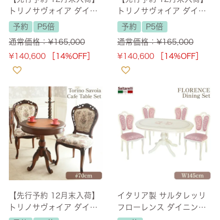
トリノサヴォイア ダイニ
トリノサヴォイア ダイニ
ングセット3P 2人掛け ベ
ングセット3P 2人掛け ス
予約
P5倍
予約
P5倍
ージュチェア 幅70cm
トライプチェア 幅70cm
通常価格：
¥
165,000
通常価格：
¥
165,000
【送料無料/設置サービス
【送料無料/設置サービス
¥
140,600
［14%OFF］
¥
140,600
［14%OFF］
付】
付】
【先行予約 12月末入荷】
イタリア製 サルタレッリ
トリノサヴォイア ダイニ
フローレンス ダイニング
ングセット3P 2人掛け ゴ
セット5P 4人掛け パール