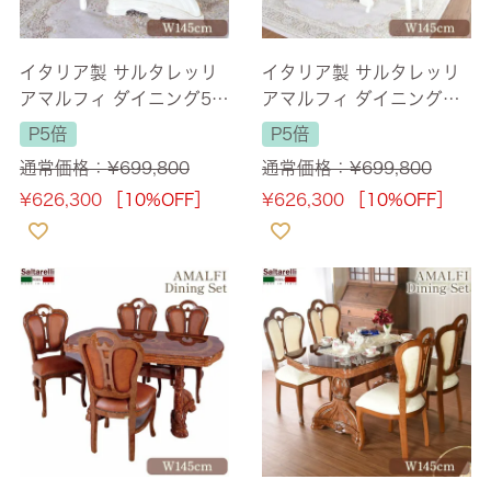
イタリア製 サルタレッリ
イタリア製 サルタレッリ
アマルフィ ダイニング5点
アマルフィ ダイニングセ
セット 145cm 大理石 IVO
ット5P ファブリック アイ
P5倍
P5倍
RY バタフライ・ファブリ
ボリー 幅145cm 【送料無
通常価格：
¥
699,800
通常価格：
¥
699,800
ック ピンク 【送料無料】
料】
¥
626,300
［10%OFF］
¥
626,300
［10%OFF］