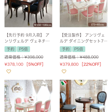
【先行予約 9月入荷】 ア
【受注製作】 アンリヴェ
ンリヴェルデ ヴェネチア
ルデ ダイニングセット7P
ン 伸長式ダイニングセッ
6人掛け アイボリー ピン
予約
P5倍
予約
P5倍
ト ハンドルチェア 4人掛
ク 幅175cm 【送料無料/
通常価格：
¥
398,000
通常価格：
¥
488,000
け 幅150→180cm 【送料
設置サービス付】
¥
378,100
［5%OFF］
¥
379,800
［22%OFF］
無料/設置サービス付】