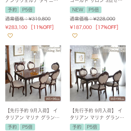
アンリヴェルデ ダイニン
ゴールド サロン 3点セッ
グセット5P 4人掛け ブラ
ト 二人掛け(2人用) 【送
予約
P5倍
NEW
P5倍
ウン ワイン 幅145cm
料無料/設置サービス付】
通常価格：
¥
319,800
通常価格：
¥
228,000
【送料無料/設置サービス
¥
283,100
［11%OFF］
¥
187,000
［17%OFF］
付】
【先行予約 9月入荷】 イ
【先行予約 9月入荷】 イ
タリアン マリナ グランデ
タリアン マリナ グランデ
長方形 ダイニングセット7
長方形 ダイニングセット5
予約
P5倍
予約
P5倍