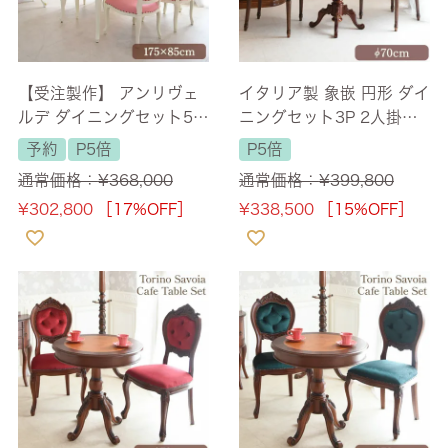
【受注製作】 アンリヴェ
イタリア製 象嵌 円形 ダイ
ルデ ダイニングセット5P
ニングセット3P 2人掛け
4人掛け アイボリー ピン
本革ブルー 幅70cm 【送
予約
P5倍
P5倍
ク 幅175cm 【送料無料/
料無料/設置サービス付】
通常価格：
¥
368,000
通常価格：
¥
399,800
設置サービス付】
¥
302,800
［17%OFF］
¥
338,500
［15%OFF］