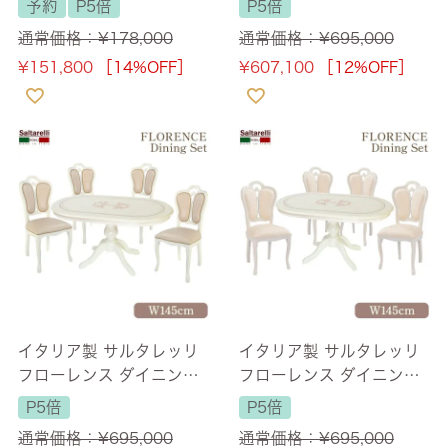
予約
P5倍
P5倍
ブランチェア 幅70cm
ホワイト 幅145cm 【送料
通常価格：
¥
178,000
通常価格：
¥
695,000
【送料無料/設置サービス
無料/設置サービス付】
¥
151,800
［14%OFF］
¥
607,100
［12%OFF］
付】
イタリア製 サルタレッリ
イタリア製 サルタレッリ
フローレンス ダイニング
フローレンス ダイニング
セット5P 4人掛け パール
セット5P 4人掛け パール
P5倍
P5倍
ホワイト 幅145cm 【送料
ホワイト 幅145cm 【送料
通常価格：
¥
695,000
通常価格：
¥
695,000
無料/設置サービス付】
無料/設置サービス付】