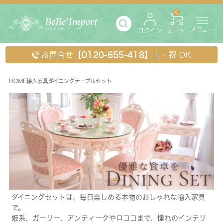
0
メニュー
ログイン
カート
お問合せ
【0120-655-418】
土・祝 OK
HOME
輸入家具
ダイニングテーブルセット
ダイニングテーブルセット
ダイニングセットは、毎日楽しめる本物のおしゃれな輸入家具
で。
姫系、ガーリー、アンティークやロココまで、憧れのインテリ