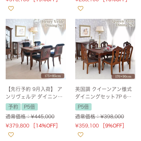
ス付】
【先行予約 9月入荷】 ア
英国調 クイーンアン様式
ンリヴェルデ ダイニング
ダイニングセット7P 6人
セット5P 4人掛け ブラウ
掛け ブラウン 幅170cm
予約
P5倍
P5倍
ン ハンドルチェア 幅175
【送料無料/設置サービス
通常価格：
¥
445,000
通常価格：
¥
398,000
cm 【送料無料/設置サー
付】
¥
379,800
［14%OFF］
¥
359,100
［9%OFF］
ビス付】