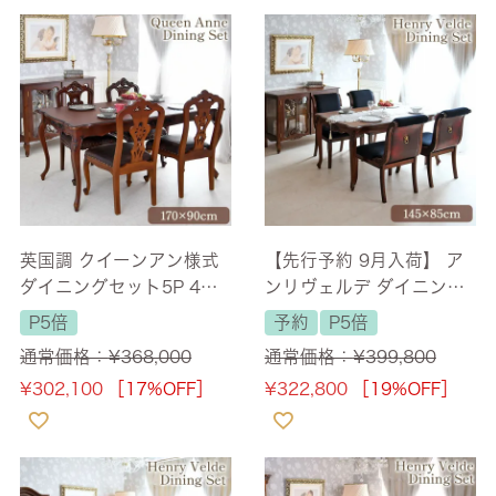
英国調 クイーンアン様式
【先行予約 9月入荷】 ア
ダイニングセット5P 4人
ンリヴェルデ ダイニング
掛け ブラウン 幅170cm
セット5P 4人掛け ブラウ
P5倍
予約
P5倍
【送料無料/設置サービス
ン ハンドルチェア 幅145
通常価格：
¥
368,000
通常価格：
¥
399,800
付】
cm 【送料無料/設置サー
¥
302,100
［17%OFF］
¥
322,800
［19%OFF］
ビス付】