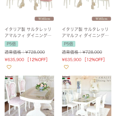
イタリア製 サルタレッリ
イタリア製 サルタレッリ
アマルフィ ダイニングセ
アマルフィ ダイニングセ
ット5P 4人掛け アイボリ
ット5P 4人掛け アイボリ
P5倍
P5倍
ー 幅165cm 【送料無料】
ー 幅165cm 【送料無料】
通常価格：
¥
728,000
通常価格：
¥
728,000
¥
635,900
［12%OFF］
¥
635,900
［12%OFF］