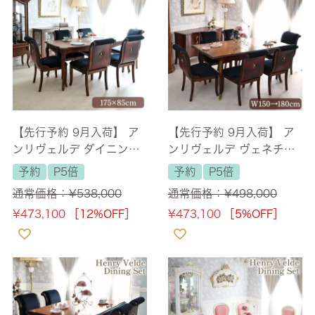
【先行予約 9月入荷】 ア
【先行予約 9月入荷】 ア
ンリヴェルデ ダイニング
ンリヴェルデ ヴェネチア
セット7P 6人掛け ブラウ
ン 伸長式ダイニングセッ
予約
P5倍
予約
P5倍
ン ハンドルチェア 幅175
ト ハンドルチェア 6人掛
通常価格：
¥
538,000
通常価格：
¥
498,000
cm 【送料無料/設置サー
け 幅150→180cm 【送料
¥
473,100
［12%OFF］
¥
473,100
［5%OFF］
ビス付】
無料/設置サービス付】