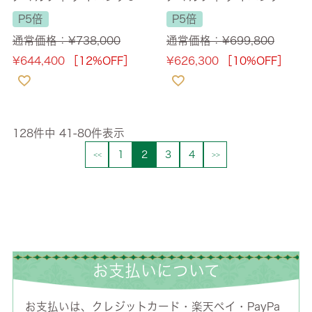
セット 165cm 大理石 WA
ット5P 4人掛け ブラウン
P5倍
P5倍
LNUT バタフライ・PVC
幅145cm 【送料無料】
通常価格：
¥
738,000
通常価格：
¥
699,800
ブラウン 【送料無料】
¥
644,400
［12%OFF］
¥
626,300
［10%OFF］
128
件中
41
-
80
件表示
1
2
3
4
お支払いについて
お支払いは、クレジットカード・楽天ペイ・PayPa