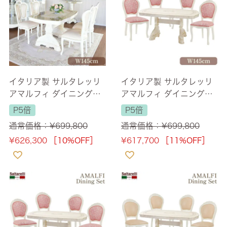
イタリア製 サルタレッリ
イタリア製 サルタレッリ
アマルフィ ダイニングセ
アマルフィ ダイニングセ
ット5P PVCチェア アイボ
ット5P 4人掛け アイボリ
P5倍
P5倍
リー 幅145cm 【送料無
ー 幅165cm 【送料無料】
通常価格：
¥
699,800
通常価格：
¥
699,800
料】
¥
626,300
［10%OFF］
¥
617,700
［11%OFF］