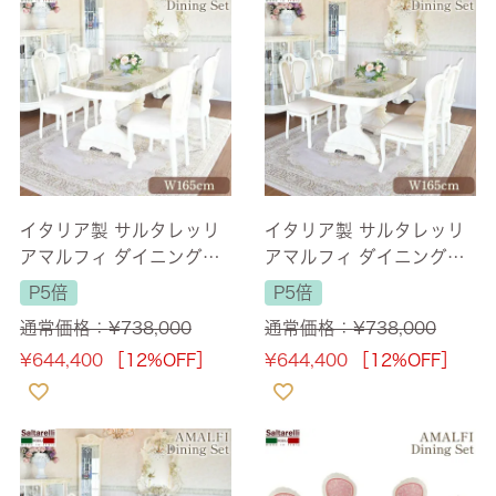
イタリア製 サルタレッリ
イタリア製 サルタレッリ
アマルフィ ダイニングセ
アマルフィ ダイニングセ
ット5P 4人掛け アイボリ
ット5P PVCチェア アイボ
P5倍
P5倍
ー 幅165cm 【送料無料】
リー 幅165cm 【送料無
通常価格：
¥
738,000
通常価格：
¥
738,000
料】
¥
644,400
［12%OFF］
¥
644,400
［12%OFF］