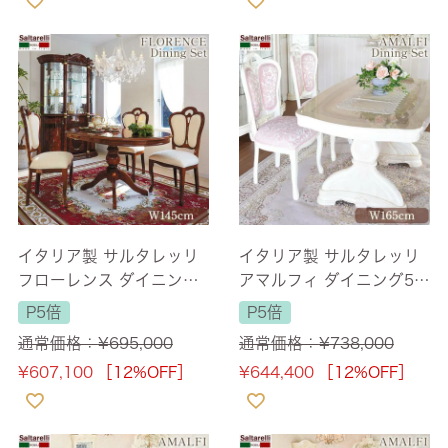
イタリア製 サルタレッリ
イタリア製 サルタレッリ
フローレンス ダイニング
アマルフィ ダイニング5点
セット5P 4人掛け ブラウ
セット 165cm 大理石 IVO
P5倍
P5倍
ン 幅145cm 【送料無料/
RY バタフライ・ファブリ
通常価格：
¥
695,000
通常価格：
¥
738,000
設置サービス付】
ック ピンク 【送料無料】
¥
607,100
［12%OFF］
¥
644,400
［12%OFF］