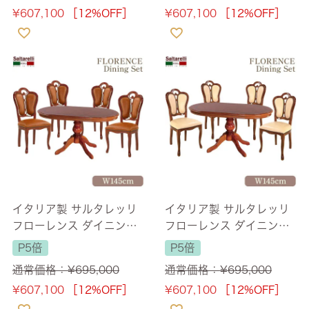
¥
607,100
［12%OFF］
¥
607,100
［12%OFF］
イタリア製 サルタレッリ
イタリア製 サルタレッリ
フローレンス ダイニング
フローレンス ダイニング
セット5P 4人掛け ブラウ
セット5P 4人掛け ブラウ
P5倍
P5倍
ン 幅145cm 【送料無料】
ン 幅145cm 【送料無料/
通常価格：
¥
695,000
通常価格：
¥
695,000
設置サービス付】
¥
607,100
［12%OFF］
¥
607,100
［12%OFF］