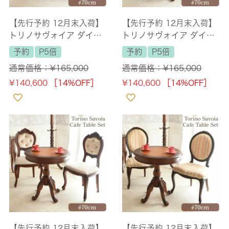
【先行予約 12月末入荷】
【先行予約 12月末入荷】
トリノサヴォイア ダイニ
トリノサヴォイア ダイニ
ングセット3P 2人掛け レ
ングセット3P 2人掛け グ
予約
P5倍
予約
P5倍
ッドチェア 幅70cm 【送
リーンチェア 幅70cm
通常価格：
¥
165,000
通常価格：
¥
165,000
料無料/設置サービス付】
【送料無料/設置サービス
¥
140,600
［14%OFF］
¥
140,600
［14%OFF］
付】
【先行予約 12月末入荷】
【先行予約 12月末入荷】