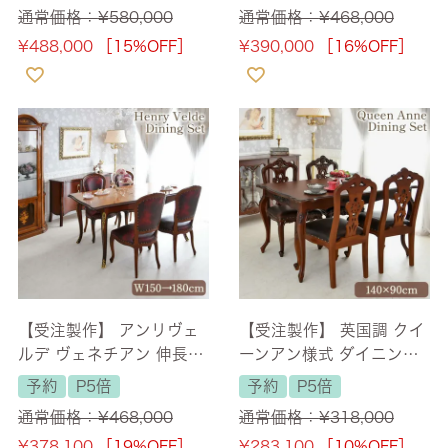
P 6人掛け ジュリアチェア
P 4人掛け ジュリアチェア
通常価格：
¥
580,000
通常価格：
¥
468,000
幅165cm 【送料無料/設
幅165cm 【送料無料/設
¥
488,000
［15%OFF］
¥
390,000
［16%OFF］
置サービス付】
置サービス付】
【受注製作】 アンリヴェ
【受注製作】 英国調 クイ
ルデ ヴェネチアン 伸長式
ーンアン様式 ダイニング
ダイニングセット5P 4人
セット5P 4人掛け ブラウ
予約
P5倍
予約
P5倍
掛け ワイン 幅150→180c
ン 幅140cm 【送料無料/
通常価格：
¥
468,000
通常価格：
¥
318,000
m 【送料無料/設置サービ
設置サービス付】
¥
378,100
［19%OFF］
¥
283,100
［10%OFF］