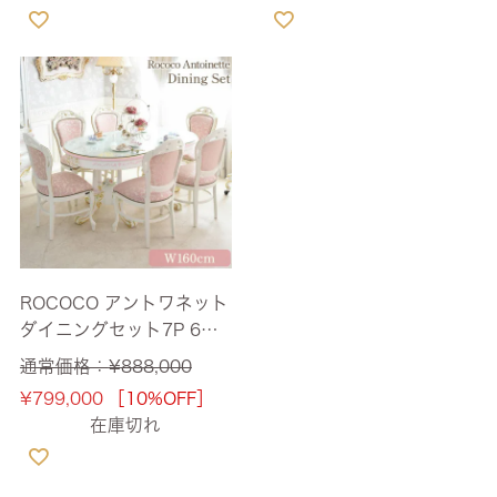
ROCOCO アントワネット
ダイニングセット7P 6人
掛け イタリア製チェア(ガ
通常価格：
¥
888,000
ラス天板付) 幅160cm
¥
799,000
［10%OFF］
【送料無料/設置サービス
在庫切れ
付】