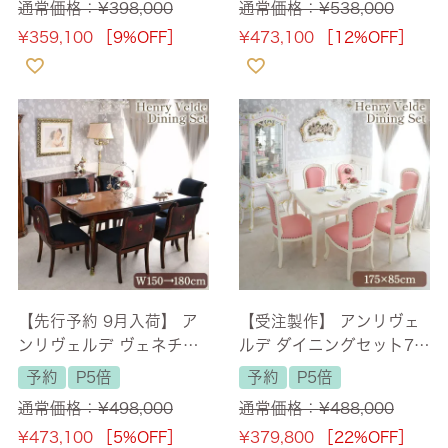
通常価格：
¥
398,000
通常価格：
¥
538,000
付】
cm 【送料無料/設置サー
¥
359,100
［9%OFF］
¥
473,100
［12%OFF］
ビス付】
【先行予約 9月入荷】 ア
【受注製作】 アンリヴェ
ンリヴェルデ ヴェネチア
ルデ ダイニングセット7P
ン 伸長式ダイニングセッ
6人掛け アイボリー ピン
予約
P5倍
予約
P5倍
ト ハンドルチェア 6人掛
ク 幅175cm 【送料無料/
通常価格：
¥
498,000
通常価格：
¥
488,000
け 幅150→180cm 【送料
設置サービス付】
¥
473,100
［5%OFF］
¥
379,800
［22%OFF］
無料/設置サービス付】