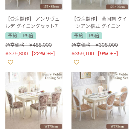
【受注製作】 アンリヴェ
【受注製作】 英国調 クイ
ルデ ダイニングセット7P
ーンアン様式 ダイニング
6人掛け アイボリー 幅17
セット7P 6人掛け ホワイ
予約
P5倍
予約
P5倍
5cm 【送料無料/設置サー
ト 幅170cm 【送料無料/
通常価格：
¥
488,000
通常価格：
¥
398,000
ビス付】
設置サービス付】
¥
379,800
［22%OFF］
¥
359,100
［9%OFF］