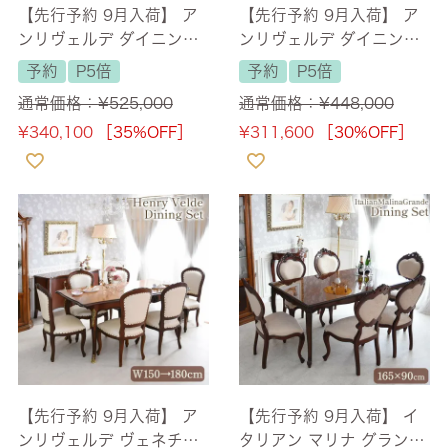
【先行予約 9月入荷】 ア
【先行予約 9月入荷】 ア
ンリヴェルデ ダイニング
ンリヴェルデ ダイニング
セット7P 6人掛け アイボ
セット7P 6人掛け アイボ
予約
P5倍
予約
P5倍
リー 幅175cm 【送料無
リー 幅175cm 【送料無
通常価格：
¥
525,000
通常価格：
¥
448,000
料/設置サービス付】
料/設置サービス付】
¥
340,100
［35%OFF］
¥
311,600
［30%OFF］
【先行予約 9月入荷】 ア
【先行予約 9月入荷】 イ
ンリヴェルデ ヴェネチア
タリアン マリナ グランデ