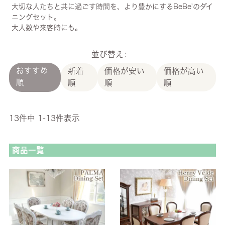
大切な人たちと共に過ごす時間を、より豊かにするBeBe'のダイ
ニングセット。
大人数や来客時にも。
並び替え
おすすめ
新着
価格が安い
価格が高い
順
順
順
順
13
件中
1
-
13
件表示
商品一覧