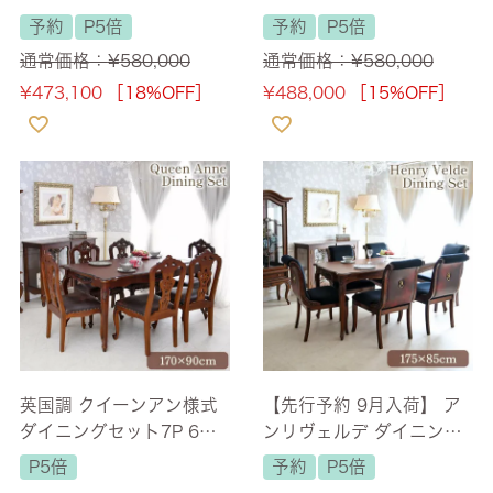
ン 伸長式ダイニングセッ
長方形 ダイニングセット7
予約
P5倍
予約
P5倍
ト7P 6人掛け ブラウン ア
P 6人掛け ジュリアチェア
通常価格：
¥
580,000
通常価格：
¥
580,000
イボリー 幅150→180cm
幅165cm 【送料無料/設
¥
473,100
［18%OFF］
¥
488,000
［15%OFF］
【送料無料/設置サービス
置サービス付】
付】
英国調 クイーンアン様式
【先行予約 9月入荷】 ア
ダイニングセット7P 6人
ンリヴェルデ ダイニング
掛け ブラウン 幅170cm
セット7P 6人掛け ブラウ
P5倍
予約
P5倍
【送料無料/設置サービス
ン ハンドルチェア 幅175