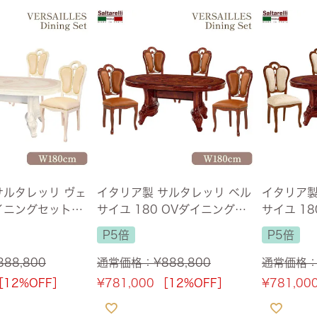
サルタレッリ ヴェ
イタリア製 サルタレッリ ベル
イタリア製
イニングセット5P
サイユ 180 OVダイニング5
サイユ 18
ボリー 幅180c
点セット バタフライPVC 合皮
点セット 
P5倍
P5倍
料】
WALNUT ブラウン 【送料無
LNUT 
料】
ス付】
888,800
通常価格：
¥
888,800
通常価格
［12%OFF］
¥
781,000
［12%OFF］
¥
781,00