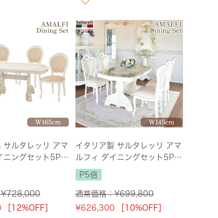
 サルタレッリ アマ
イタリア製 サルタレッリ アマ
イニングセット5P 4
ルフィ ダイニングセット5P P
イボリー 幅165cm
VCチェア アイボリー 幅145c
P5倍
料】
m 【送料無料】
：
¥
728,000
通常価格：
¥
699,800
0
［12%OFF］
¥
626,300
［10%OFF］