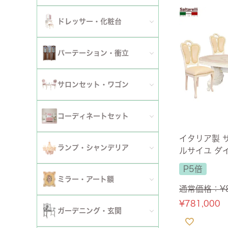
ダイニングチェア
セット
パーソナルチェア
幅～120cm
伸長式・エクステンションテーブル
セット
全てのデスク
ドレッサー・化粧台
幅151cm以上
ワゴン
ファブリックチェア
幅121～150cm
こたつ・こたつテーブル
セット
全てのドレッサー
2段
パーテーション・衝立
革・レザー・合皮チェア
幅151cm～
セット
スツール・収納スツール
3段
全てのパーテーション・衝立
スツール・収納スツール・ベンチ
サロンセット・ワゴン
セット
セット
4段
セット
セット
サロンセット
コーディネートセット
5段以上
イタリア製 
サイドテーブル・カフェテーブル
全てのコーディネートセット
ランプ・シャンデリア
ルサイユ ダ
セット
4人掛け アイ
サロンチェア
P5倍
m 【送料無
全てのランプ・シャンデリア
ミラー・アート額
通常価格：
¥
ワゴン
ランプ
¥
781,000
ミラー
ガーデニング・玄関
コンソールテーブル
シャンデリア・天井照明