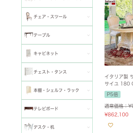
2人掛けソファ
チェア
セミシングルベッド
全てのダイニングテーブルセット
チェア・スツール
テーブ
3人掛けソファ
シングルベッド
2人用ダイニングテーブルセット
TVボ
全てのチェア
テーブル
カウチソファ
セミダブルベッド
4人用ダイニングテーブルセット
ダイニングチェア
全てのテーブル
オットマン・スツール
キャビネット
ダブルベッド
6人用ダイニングテーブルセット
アームチェア
ダイニングテーブル
ファブリックソファ
キャビネット・カップボード
ワイドダブルベッド
チェスト・タンス
伸長式テーブルセット
イタリア製 
サロンチェア
ローテーブル・センターテーブル
革・レザー・合皮ソファ
サイユ 180
サイドボード
クイーンベッド
全てのチェスト・タンス
ファブリックチェアセット
本棚・シェルフ・ラック
点セット FAB
デスクチェア・オフィスチェア
P5倍
サイドテーブル・カフェテーブル
洗えるカバーリングソファ
無料/設置サ
セット
キングベッド
幅～50cm
革・レザー・合皮チェアセット
通常価格：
¥
全ての本棚・シェルフ・ラック
ロッキングチェア
テレビボード
コンソールテーブル
撥水加工ソファ
¥
862,100
セット
幅51～90cm
ダイニングテーブル
ハンガーラック・ポールハンガー
リクライニングチェア
全てのテレビボード
丸テーブル・楕円テーブル
ローテーブル・センターテーブル
デスク・机
マットレス
幅91～150cm