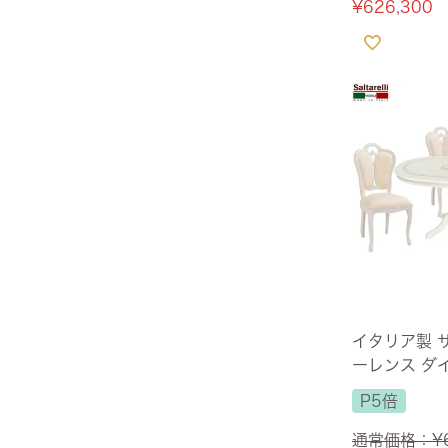
¥
626,300
イタリア製 
ーレンス ダ
4人掛け パー
P5倍
5cm 【送
ス付】
通常価格：
¥