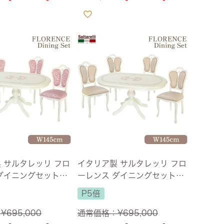
 サルタレッリ フロ
イタリア製 サルタレッリ フロ
ダイニングセット5P
ーレンス ダイニングセット5P
パールホワイト 幅14
4人掛け パールホワイト 幅14
P5倍
送料無料/設置サービ
5cm 【送料無料/設置サービ
ス付】
：
¥
695,000
通常価格：
¥
695,000