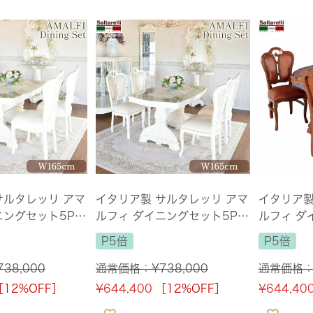
サルタレッリ アマ
イタリア製 サルタレッリ アマ
イタリア製
ングセット5P 4
ルフィ ダイニングセット5P P
ルフィ ダ
リー 幅165cm
VCチェア アイボリー 幅165c
165cm 
P5倍
P5倍
m 【送料無料】
タフライ・
料無料】
738,000
通常価格：
¥
738,000
通常価格
［12%OFF］
¥
644,400
［12%OFF］
¥
644,40