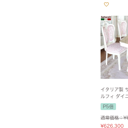
サヴォイア・ジュリア
サヴォイア・マリナ
トリノサヴォイア
ミラノ・クラシック・モダン
チェスターフィールド
アンリヴェルデ
イタリア製 
パルマ
ルフィ ダイ
145cm 大理
P5倍
ライ・ファブ
クイーンアン・クラシック
【送料無料】
通常価格：
¥
ジョージアン・アンティーク
¥
626,300