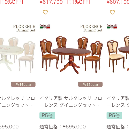
［10%OFF］
¥
617,700
［11%OFF］
¥
607,10
サルタレッリ フロ
イタリア製 サルタレッリ フロ
イタリア製
イニングセット5P
ーレンス ダイニングセット5P
ーレンス 
ルホワイト 幅14
4人掛け ブラウン 幅145cm
4人掛け ブ
P5倍
P5倍
料無料/設置サービ
【送料無料】
【送料無料
695,000
通常価格：
¥
695,000
通常価格