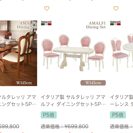
サルタレッリ アマ
イタリア製 サルタレッリ アマ
イタリア製
ングセット5P 4
ルフィ ダイニングセット5P 4
ーレンス 
ン 幅145cm
人掛け アイボリー 幅165cm
4人掛け 
P5倍
P5倍
【送料無料】
5cm 【
ス付】
699,800
通常価格：
¥
699,800
通常価格