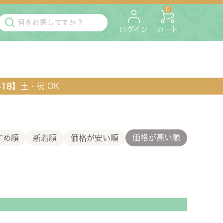
0
ログイン
カート
418】
土・祝 OK
価格が高い順
すめ順
新着順
価格が安い順
・マットレス
ペット用
ラック・コンソール・花台