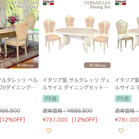
・スツール
本棚・ラック
シリー
ル
飾り棚・キャビネット
テイス
ード・サイドボード
ドレッサー
玄関・
サルタレッリ ベル
イタリア製 サルタレッリ ヴェ
イタリア製
 OVダイニング5
ルサイユ ダイニングセット5P
ルサイユ 
 IVORY 【送料
4人掛け アイボリー 幅180c
4人掛け ア
P5倍
P5倍
ービス付】
m 【送料無料】
m 【送料
986,800
通常価格：
¥
888,800
通常価格
［12%OFF］
¥
781,000
［12%OFF］
¥
781,00