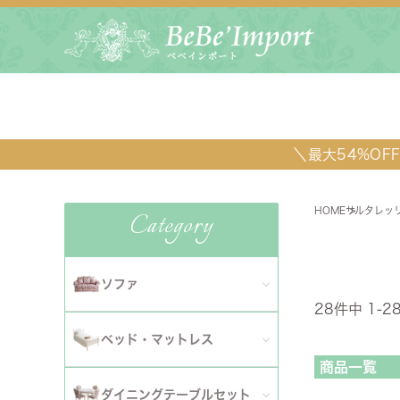
＼最大54%O
HOME
サルタレッ
Category
ダイニ
ソファ
28
件中
1
-
2
全てのソファ
ベッド・マットレス
ダイニ
商品一覧
1人掛けソファ
全てのベッド・マットレス
ソファ
ダイニングテーブルセット