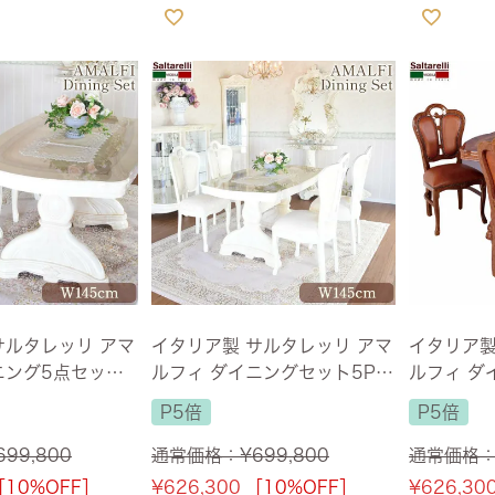
サルタレッリ アマ
イタリア製 サルタレッリ アマ
イタリア製
ニング5点セット
ルフィ ダイニングセット5P
ルフィ ダ
石 IVORY バタフ
ファブリック アイボリー 幅1
用 幅145
P5倍
P5倍
リック ピンク
45cm 【送料無料】
699,800
通常価格：
¥
699,800
通常価格
［10%OFF］
¥
626,300
［10%OFF］
¥
626,30