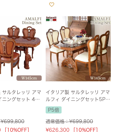
 サルタレッリ アマ
イタリア製 サルタレッリ アマ
イニングセット 4人
ルフィ ダイニングセット5P 4
cm 【送料無料】
人掛け ブラウン 幅145cm
P5倍
【送料無料/設置サービス付】
：
¥
699,800
通常価格：
¥
699,800
0
［10%OFF］
¥
626,300
［10%OFF］