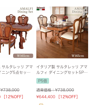
 サルタレッリ アマ
イタリア製 サルタレッリ アマ
イニング5点セット
ルフィ ダイニングセット5P 4
大理石 WALNUT バ
人掛け ブラウン 幅165cm
P5倍
PVC ブラウン 【送
【送料無料】
：
¥
738,000
通常価格：
¥
738,000
0
［12%OFF］
¥
644,400
［12%OFF］