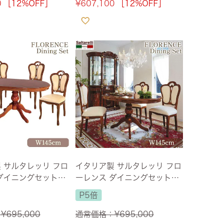
0
［12%OFF］
¥
607,100
［12%OFF］
 サルタレッリ フロ
イタリア製 サルタレッリ フロ
ダイニングセット5P
ーレンス ダイニングセット5P
ラウン 幅145cm
4人掛け ブラウン 幅145cm
P5倍
/設置サービス付】
【送料無料/設置サービス付】
：
¥
695,000
通常価格：
¥
695,000