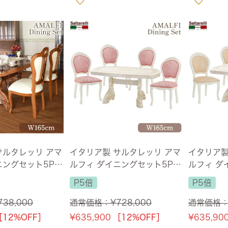
サルタレッリ アマ
イタリア製 サルタレッリ アマ
イタリア製
ングセット5P 4
ルフィ ダイニングセット5P 4
ルフィ ダ
ン 幅165cm
人掛け アイボリー 幅165cm
人掛け ア
P5倍
P5倍
設置サービス付】
【送料無料】
【送料無
738,000
通常価格：
¥
728,000
通常価格
［12%OFF］
¥
635,900
［12%OFF］
¥
635,90