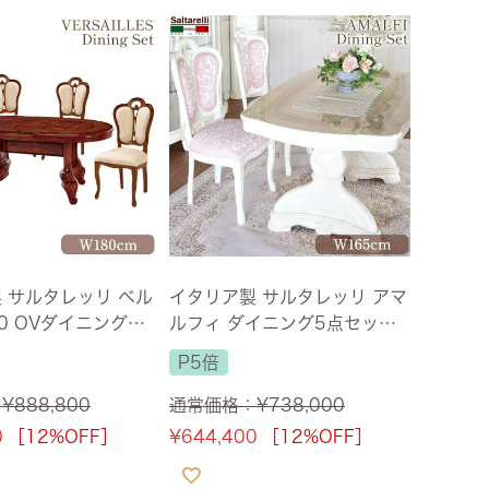
 サルタレッリ ベル
イタリア製 サルタレッリ アマ
0 OVダイニング5
ルフィ ダイニング5点セット
バタフライFAB WA
165cm 大理石 IVORY バタフ
P5倍
【送料無料/設置サービ
ライ・ファブリック ピンク
【送料無料】
：
¥
888,800
通常価格：
¥
738,000
0
［12%OFF］
¥
644,400
［12%OFF］