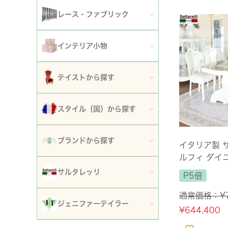
アート額
ガーデンファニチャー
セット
レース・ファブリック
ウォールデコレーション
プランター・鉢カバー
ティッシュボックスカバー・ダストボックス
インテリア小物
時計
ガーデン装飾・置物・オブジェ
ドイリー
ティッシュボックスカバー
テイストから探す
フラワースタンド・花台・コラム
テーブルセンター・ランナー
ダストボックス
ロココ調家具
スタイル（国）から探す
噴水
テーブルクロス
収納・ケース・ディスプレイ
姫系家具
イタリア
ポスト
ブランドから探す
カフェカーテン・カーテン
イタリア製 
置物・オブジェ
白家具・ホワイトインテリア
ルフィ ダイニ
フランス
傘立て
ロココ・アントワネット
人掛け アイボ
クッション・シートクッション・ピロー・カバー
サルタレッリ
P5倍
写真立て・フォトフレーム
【送料無料】
ローズ・花柄家具
フランス近代
玄関エントランス家具
ロココ・プチトリアノン
ソファカバー・マルチカバー・ベッドカバー
通常価格：
¥
全てのサルタレッリ
花瓶・フラワーベース
ジェニファーテイラー
マホガニー家具
¥
644,400
イギリス
マット・敷物
スノーホワイト・プチロココ
コースター・ランチョンマット
アートフラワー・グリーン