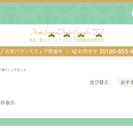
Item
Series
Taste
Guide
Tel
商品一覧
シリーズ
テイスト
ご利用案内
お問合せ
FF／お家バカンスフェア開催中
｜
お問合せ
【0120-655-
リ
ダイニングセット
ングセット
おす
並び替え
8
件表示
ングセット
デスク・ワゴン・スクリーン
ベッド
チェスト
TEL