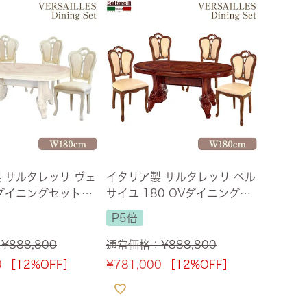
ズ・オリジナル
ト
その他収納
 サルタレッリ ヴェ
イタリア製 サルタレッリ ベル
ダイニングセット5P
サイユ 180 OVダイニング5
イボリー 幅180c
点セット バタフライPVC(合
P5倍
無料】
皮) WALNUT ベージュ 【送料
無料】
：
¥
888,800
通常価格：
¥
888,800
0
［12%OFF］
¥
781,000
［12%OFF］