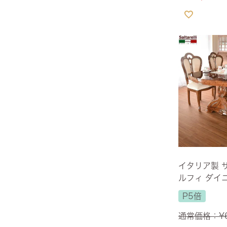
ヨーロピアン・ガーデン
レース・ド・パリ
イタリア製 
ルフィ ダイニ
人掛け ブラウ
P5倍
【送料無料】
通常価格：
¥