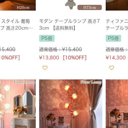
 スタイル 葡萄
モダン テーブルランプ 高さ7
ティファニ
プ 高さ20cm
3cm 【送料無料】
テーブルラ
【送料無
P5倍
P5倍
15,400
通常価格：
¥
15,400
通常価格
10%OFF］
¥
13,800
［10%OFF］
¥
14,300