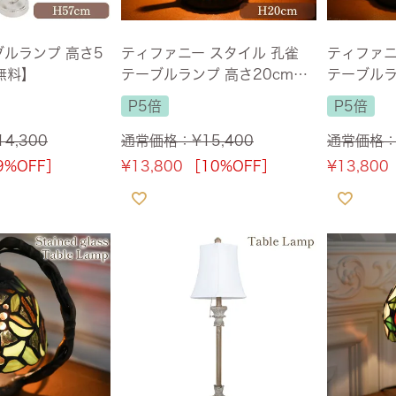
ブルランプ 高さ5
ティファニー スタイル 孔雀
ティファニ
無料】
テーブルランプ 高さ20cm
テーブルラ
【送料無料】
【送料無
P5倍
P5倍
14,300
通常価格：
¥
15,400
通常価格
9%OFF］
¥
13,800
［10%OFF］
¥
13,800