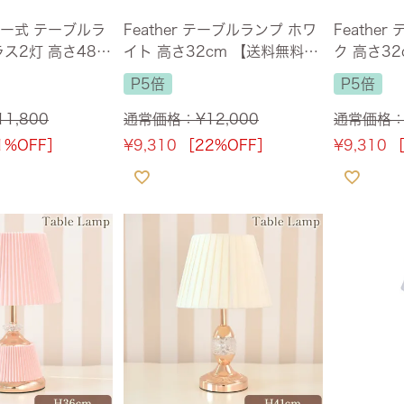
ー式 テーブルラ
Feather テーブルランプ ホワ
Feathe
ス2灯 高さ48c
イト 高さ32cm 【送料無料】
ク 高さ3
 [Y]
[Y]
[Y]
P5倍
P5倍
11,800
通常価格：
¥
12,000
通常価格
1%OFF］
¥
9,310
［22%OFF］
¥
9,310
［