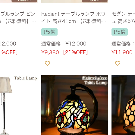
テーブルランプ ピン
Radiant テーブルランプ ホワ
モダン テ
m 【送料無料】
イト 高さ41cm 【送料無料】
ュ 高さ5
[Y]
P5倍
P5倍
12,000
通常価格：
¥
12,000
通常価格
1%OFF］
¥
9,380
［21%OFF］
¥
11,900