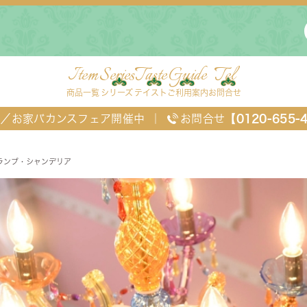
Item
Series
Taste
Guide
Tel
商品一覧
シリーズ
テイスト
ご利用案内
お問合せ
FF／お家バカンスフェア開催中
｜
お問合せ
【0120-655-
ランプ・シャンデリア
具・ランプ・シャンデリア
ングセット
デスク・ワゴン・スクリーン
ベッド
チェスト
TEL