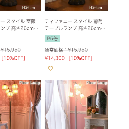
ー スタイル 薔薇
ティファニー スタイル 葡萄
ンプ 高さ26cm
テーブルランプ 高さ26cm
料】
【送料無料】
P5倍
：
¥
15,950
通常価格：
¥
15,950
［10%OFF］
¥
14,300
［10%OFF］