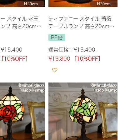
ー スタイル 水玉
ティファニー スタイル 薔薇
ンプ 高さ20cm
テーブルランプ 高さ20cm
料】
【送料無料】
P5倍
：
¥
15,400
通常価格：
¥
15,400
［10%OFF］
¥
13,800
［10%OFF］