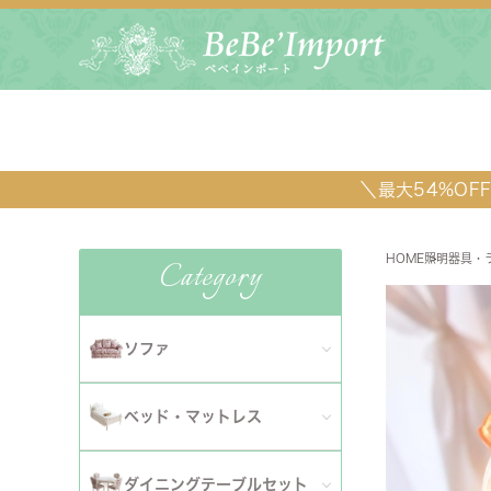
＼最大54%O
HOME
照明器具・
Category
照明器
ソファ
全てのソファ
ベッド・マットレス
ダイニ
1人掛けソファ
全てのベッド・マットレス
ソファ
ダイニングテーブルセット