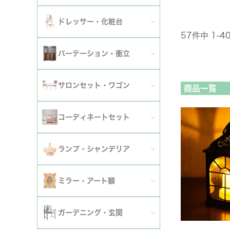
ダイニングチェア
セット
パーソナルチェア
幅～120cm
伸長式・エクステンションテーブル
セット
全てのデスク
ドレッサー・化粧台
幅151cm以上
ワゴン
ファブリックチェア
57
件中
1
-
4
幅121～150cm
こたつ・こたつテーブル
セット
全てのドレッサー
2段
パーテーション・衝立
革・レザー・合皮チェア
幅151cm～
セット
スツール・収納スツール
3段
全てのパーテーション・衝立
スツール・収納スツール・ベンチ
サロンセット・ワゴン
商品一覧
セット
セット
4段
セット
セット
サロンセット
コーディネートセット
5段以上
サイドテーブル・カフェテーブル
全てのコーディネートセット
ランプ・シャンデリア
セット
サロンチェア
全てのランプ・シャンデリア
ミラー・アート額
ワゴン
ランプ
ミラー
ガーデニング・玄関
コンソールテーブル
シャンデリア・天井照明