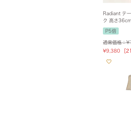
サヴォイア・ジュリア
Radiant 
ク 高さ36c
サヴォイア・マリナ
[Y]
P5倍
トリノサヴォイア
通常価格：
¥
¥
9,380
［2
ミラノ・クラシック・モダン
チェスターフィールド
アンリヴェルデ
パルマ
クイーンアン・クラシック
ジョージアン・アンティーク