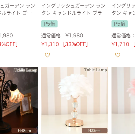
ュガーデン ラン
イングリッシュガーデン ラン
イングリッ
ドルライト ゴール
タン キャンドルライト ブラウ
タン キャ
m USB充電
ン 高さ23cm USB充電
ト 高さ34
P5倍
P5倍
1,980
通常価格：
¥
1,980
通常価格
3%OFF］
¥
1,310
［33%OFF］
¥
1,710
［