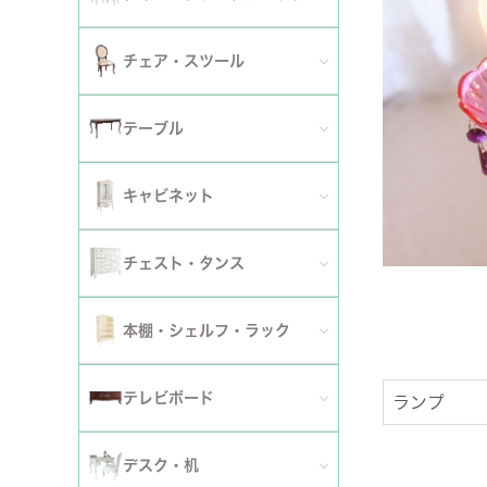
2人掛けソファ
チェア
セミシングルベッド
全てのダイニングテーブルセット
チェア・スツール
テーブ
3人掛けソファ
シングルベッド
2人用ダイニングテーブルセット
TVボ
全てのチェア
テーブル
カウチソファ
セミダブルベッド
4人用ダイニングテーブルセット
ダイニングチェア
全てのテーブル
オットマン・スツール
キャビネット
ダブルベッド
6人用ダイニングテーブルセット
アームチェア
ダイニングテーブル
ファブリックソファ
キャビネット・カップボード
ワイドダブルベッド
チェスト・タンス
伸長式テーブルセット
サロンチェア
ローテーブル・センターテーブル
革・レザー・合皮ソファ
サイドボード
クイーンベッド
全てのチェスト・タンス
ファブリックチェアセット
本棚・シェルフ・ラック
デスクチェア・オフィスチェア
サイドテーブル・カフェテーブル
洗えるカバーリングソファ
セット
キングベッド
幅～50cm
革・レザー・合皮チェアセット
全ての本棚・シェルフ・ラック
ロッキングチェア
テレビボード
ランプ
コンソールテーブル
撥水加工ソファ
セット
幅51～90cm
ダイニングテーブル
ハンガーラック・ポールハンガー
リクライニングチェア
全てのテレビボード
丸テーブル・楕円テーブル
ローテーブル・センターテーブル
デスク・机
マットレス
幅91～150cm