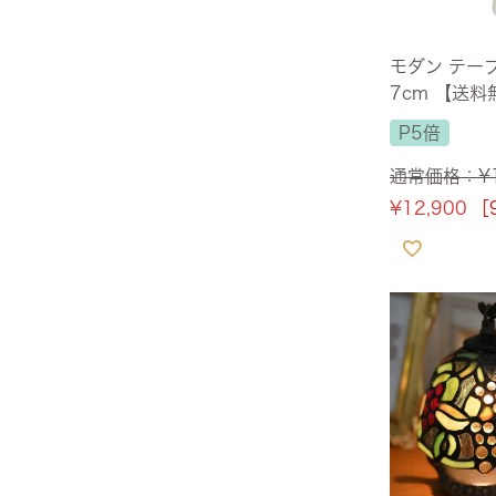
ヨーロピアン・ガーデン
モダン テー
7cm 【送料
レース・ド・パリ
P5倍
通常価格：
¥
¥
12,900
［