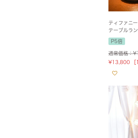
ティファニー
テーブルラン
【送料無料】
P5倍
通常価格：
¥
¥
13,800
［