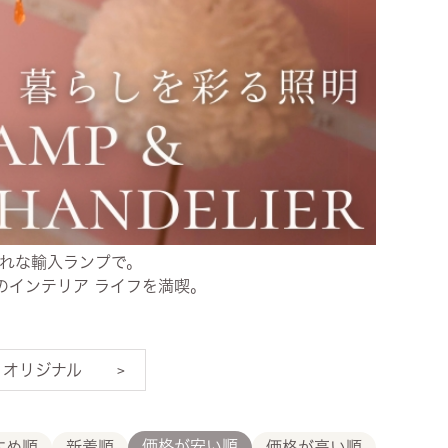
ズ・オリジナル
ト
その他収納
ゃれな輸入ランプで。
のインテリア ライフを満喫。
・オリジナル
価格が安い順
すめ順
新着順
価格が高い順