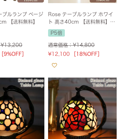
ーブルランプ ベージ
Rose テーブルランプ ホワイ
7cm 【送料無料】
ト 高さ40cm 【送料無料】
[Y]
P5倍
：
¥
13,200
通常価格：
¥
14,800
［9%OFF］
¥
12,100
［18%OFF］