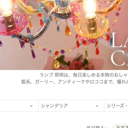
・スツール
本棚・ラック
シリー
ル
飾り棚・キャビネット
テイス
ード・サイドボード
ドレッサー
玄関・
ランプ 照明は、毎日楽しめる本物のおし
姫系、ガーリー、アンティークやロココまで、憧れ
シャンデリア
シリーズ
おす
並び替え