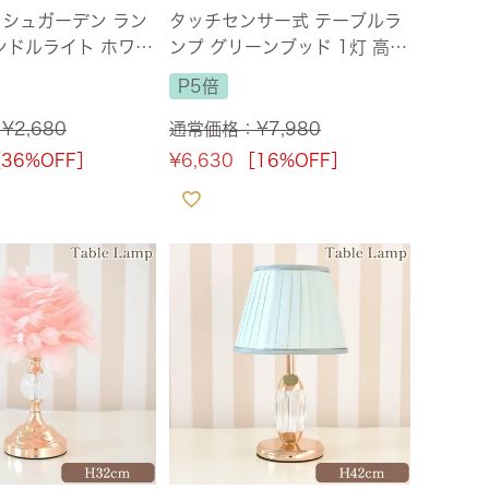
シュガーデン ラン
タッチセンサー式 テーブルラ
ンドルライト ホワイ
ンプ グリーンブッド 1灯 高さ
cm USB充電
34cm 【送料無料】
P5倍
：
¥
2,680
通常価格：
¥
7,980
36%OFF］
¥
6,630
［16%OFF］