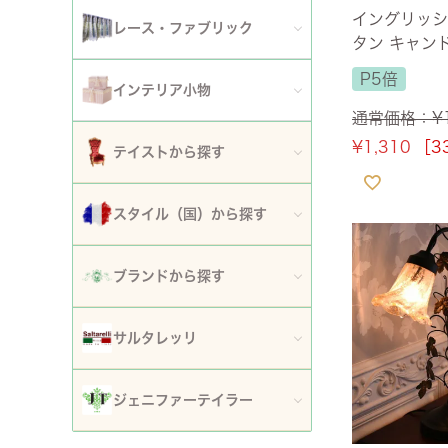
アート額
イングリッシ
ガーデンファニチャー
セット
レース・ファブリック
タン キャン
ウォールデコレーション
ド 高さ20c
プランター・鉢カバー
P5倍
ティッシュボックスカバー・ダストボックス
インテリア小物
時計
通常価格：
¥
ガーデン装飾・置物・オブジェ
ドイリー
ティッシュボックスカバー
¥
1,310
［3
テイストから探す
フラワースタンド・花台・コラム
テーブルセンター・ランナー
ダストボックス
ロココ調家具
スタイル（国）から探す
噴水
テーブルクロス
収納・ケース・ディスプレイ
姫系家具
イタリア
ポスト
ブランドから探す
カフェカーテン・カーテン
置物・オブジェ
白家具・ホワイトインテリア
フランス
傘立て
ロココ・アントワネット
クッション・シートクッション・ピロー・カバー
サルタレッリ
写真立て・フォトフレーム
ローズ・花柄家具
フランス近代
玄関エントランス家具
ロココ・プチトリアノン
ソファカバー・マルチカバー・ベッドカバー
全てのサルタレッリ
花瓶・フラワーベース
ジェニファーテイラー
マホガニー家具
イギリス
マット・敷物
スノーホワイト・プチロココ
コースター・ランチョンマット
アートフラワー・グリーン