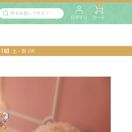
0
ログイン
カート
418】
土・祝 OK
・マットレス
ペット用
ラック・コンソール・花台