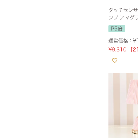
全てのジェニファーテイラー
猫脚家具
ヨーロピアン・ガーデン
タッチセンサ
ステラリボン
敷物・マット・ラグ・カーペット
時計
ンプ アマグラ
フレンチ家具
m 【送料無料】
マリーテレーズ
ファッション雑貨
P5倍
カフェカーテン
イタリア家具
通常価格：
¥
ロワイヤル・クラシック
その他
ダイニング・キッチン用品
英国調家具
¥
9,310
［2
エトワールブランシュ
バス・トイレ・サニタリー用品
パリ・アパルトメント
アールヌーヴォー
フレンチ・カントリー
ホワイトプリンセス
フィレンツェ・クラシック