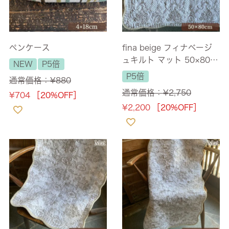
ペンケース
fina beige フィナベージ
ュキルト マット 50×80c
NEW
P5倍
m
P5倍
通常価格：
¥
880
通常価格：
¥
2,750
¥
704
［20%OFF］
¥
2,200
［20%OFF］