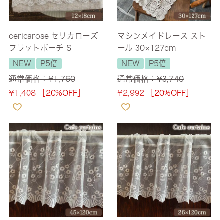
cericarose セリカローズ
マシンメイドレース スト
フラットポーチ S
ール 30×127cm
NEW
P5倍
NEW
P5倍
通常価格：
¥
1,760
通常価格：
¥
3,740
¥
1,408
［20%OFF］
¥
2,992
［20%OFF］