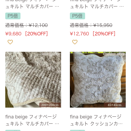
ュキルト マルチカバー 14
ュキルト マルチカバー 20
0×200cm 【送料無料】
0×200cm 【送料無料】
P5倍
P5倍
通常価格：
¥
12,100
通常価格：
¥
15,950
¥
9,680
［20%OFF］
¥
12,760
［20%OFF］
fina beige フィナベージ
fina beige フィナベージ
ュキルト マルチカバー 20
ュキルト クッションカバ
0×250cm 【送料無料】
ー 45×45cm