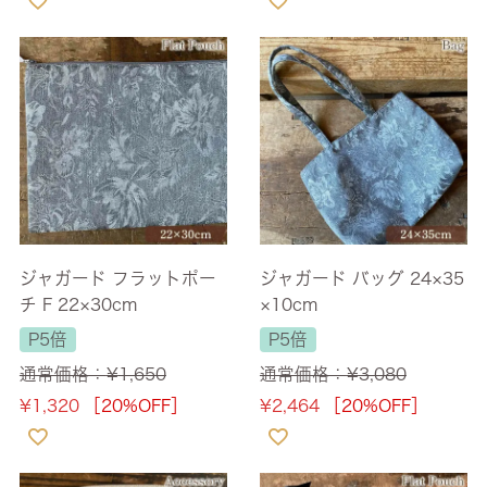
ジャガード フラットポー
ジャガード バッグ 24×35
チ F 22×30cm
×10cm
P5倍
P5倍
通常価格：
¥
1,650
通常価格：
¥
3,080
¥
1,320
［20%OFF］
¥
2,464
［20%OFF］