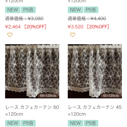
×120cm
×120cm
NEW
P5倍
NEW
P5倍
通常価格：
¥
3,080
通常価格：
¥
4,400
¥
2,464
［20%OFF］
¥
3,520
［20%OFF］
レース カフェカーテン 60
レース カフェカーテン 45
×120cm
×120cm
NEW
P5倍
NEW
P5倍