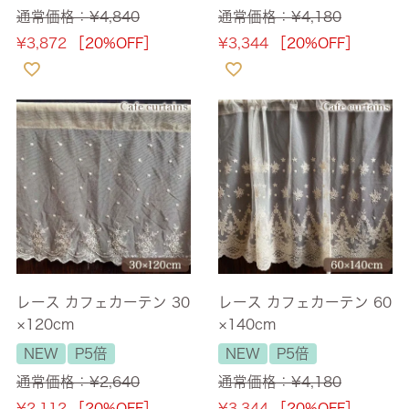
通常価格：
¥
4,840
通常価格：
¥
4,180
¥
3,872
［20%OFF］
¥
3,344
［20%OFF］
レース カフェカーテン 30
レース カフェカーテン 60
×120cm
×140cm
NEW
P5倍
NEW
P5倍
通常価格：
¥
2,640
通常価格：
¥
4,180
¥
2,112
［20%OFF］
¥
3,344
［20%OFF］