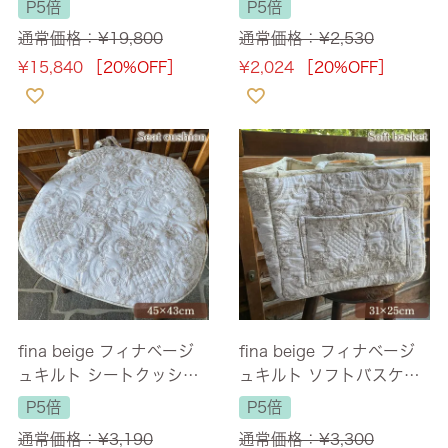
P5倍
P5倍
通常価格：
¥
19,800
通常価格：
¥
2,530
¥
15,840
［20%OFF］
¥
2,024
［20%OFF］
fina beige フィナベージ
fina beige フィナベージ
ュキルト シートクッショ
ュキルト ソフトバスケッ
ン 45×43cm
ト 31×23×25cm
P5倍
P5倍
通常価格：
¥
3,190
通常価格：
¥
3,300