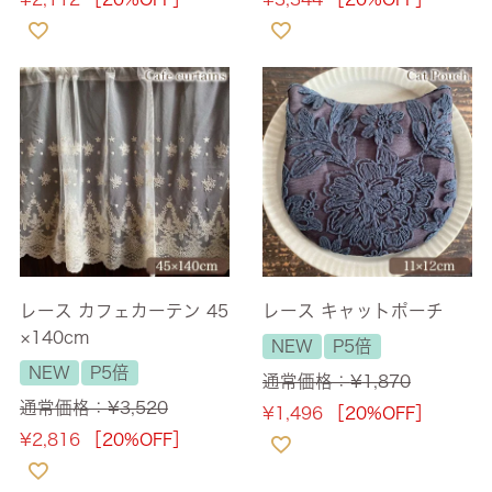
レース カフェカーテン 45
レース キャットポーチ
×140cm
NEW
P5倍
NEW
P5倍
通常価格：
¥
1,870
通常価格：
¥
3,520
¥
1,496
［20%OFF］
¥
2,816
［20%OFF］