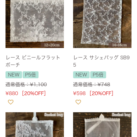
レース ビニールフラット
レース サシェバッグ SB9
ポーチ
5
NEW
P5倍
NEW
P5倍
通常価格：
¥
1,100
通常価格：
¥
748
¥
880
［20%OFF］
¥
598
［20%OFF］