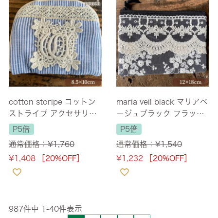
cotton storipe コットン
maria veil black マリアベ
ストライプ アクセサリー
ージュブラック フラット
ポーチ 8.5×10cm
ポーチ S 12×18cm
P5倍
P5倍
通常価格：
¥
1,760
通常価格：
¥
1,540
¥
1,408
［20%OFF］
¥
1,232
［20%OFF］
987
件中
1
-
40
件表示