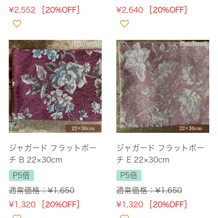
¥
2,552
［20%OFF］
¥
2,640
［20%OFF］
ジャガード フラットポー
ジャガード フラットポー
チ B 22×30cm
チ E 22×30cm
P5倍
P5倍
通常価格：
¥
1,650
通常価格：
¥
1,650
¥
1,320
［20%OFF］
¥
1,320
［20%OFF］