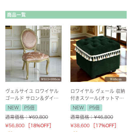
商品一覧
ヴェルサイユ ロワイヤル
ロワイヤル ヴェール 収納
ゴールド サロン＆ダイニ
付きスツール(オットマン)
ングチェア 【送料無料】
ベルベット グリーン 幅46
NEW
P5倍
NEW
P5倍
cm 【送料無料】
通常価格：
¥
69,800
通常価格：
¥
46,800
¥
56,800
［18%OFF］
¥
38,600
［17%OFF］