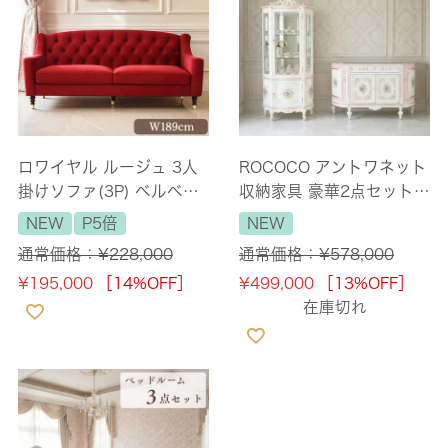
ロワイヤル ルージュ 3人
ROCOCO アントワネット
掛けソファ(3P) ベルベッ
収納家具 豪華2点セット
ト レッド 幅189cm 【送
キャビネット＆サイドボ
NEW
P5倍
NEW
料無料/設置サービス付】
ード 【送料無料/設置サー
通常価格：
¥
228,000
通常価格：
¥
578,000
ビス付】
¥
195,000
［14%OFF］
¥
499,000
［13%OFF］
在庫切れ