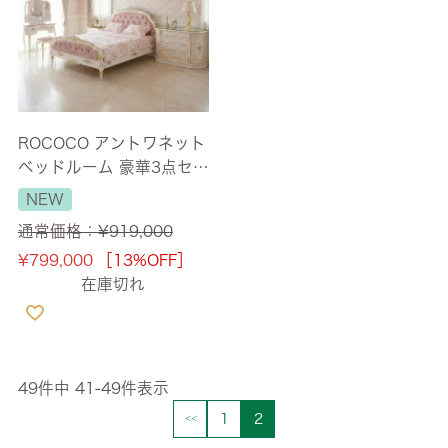
ROCOCO アントワネット
ベッドルーム 豪華3点セッ
ト 【送料無料/設置サービ
NEW
ス付】
通常価格：
¥
919,000
¥
799,000
［13%OFF］
在庫切れ
49
件中
41
-
49
件表示
1
2