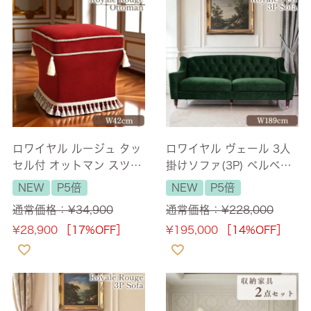
ロワイヤル ルージュ タッ
ロワイヤル ヴェール 3人
セル付 オットマン スツー
掛けソファ(3P) ベルベッ
ル ベルベット レッド 幅4
ト グリーン 幅189cm
NEW
P5倍
NEW
P5倍
2cm 【送料無料】
【送料無料/設置サービス
通常価格：
¥
34,900
通常価格：
¥
228,000
付】
¥
28,900
［17%OFF］
¥
195,000
［14%OFF］