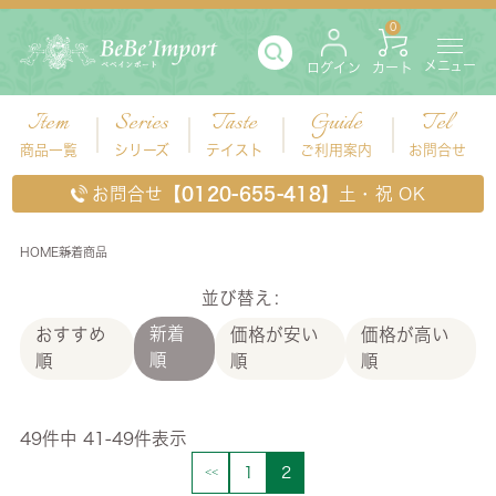
0
メニュー
ログイン
カート
Item
Series
Taste
Guide
Tel
商品一覧
シリーズ
テイスト
ご利用案内
お問合せ
お問合せ
【0120-655-418】
土・祝 OK
HOME
新着商品
新着商品
並び替え
新着
おすすめ
価格が安い
価格が高い
順
順
順
順
49
件中
41
-
49
件表示
1
2