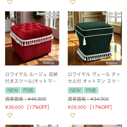
ロワイヤル ルージュ 収納
ロワイヤル ヴェール タッ
付きスツール(オットマン)
セル付 オットマン スツー
ベルベット レッド 幅46c
ル ベルベット グリーン 幅
NEW
P5倍
NEW
P5倍
m 【送料無料】
42cm 【送料無料】
通常価格：
¥
46,800
通常価格：
¥
34,900
¥
38,600
［17%OFF］
¥
28,900
［17%OFF］