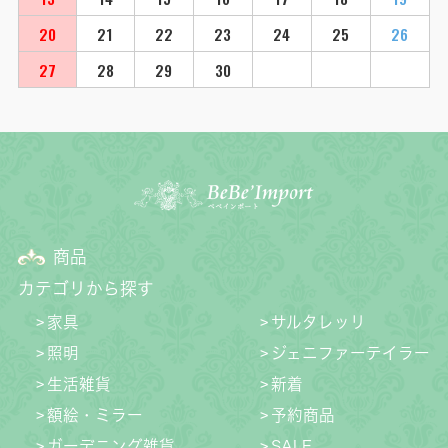
20
21
22
23
24
25
26
27
28
29
30
商品
カテゴリから探す
家具
サルタレッリ
照明
ジェニファーテイラー
生活雑貨
新着
額絵・ミラー
予約商品
ガーデニング雑貨
SALE