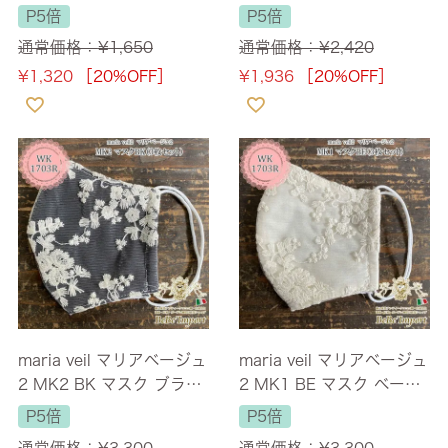
ス
P5倍
P5倍
通常価格：
¥
1,650
通常価格：
¥
2,420
¥
1,320
［20%OFF］
¥
1,936
［20%OFF］
maria veil マリアベージュ
maria veil マリアベージュ
2 MK2 BK マスク ブラッ
2 MK1 BE マスク ベージ
ク (3枚セット)
ュ (3枚セット)
P5倍
P5倍
通常価格：
¥
3,300
通常価格：
¥
3,300