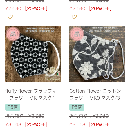
¥
2,640
［20%OFF］
¥
2,640
［20%OFF］
fluffy flower フラッフィ
Cotton Flower コットン
ーフラワー MK マスク(3
フラワー MK9 マスク(3枚
枚セット)
セット)
P5倍
P5倍
通常価格：
¥
3,960
通常価格：
¥
3,960
¥
3,168
［20%OFF］
¥
3,168
［20%OFF］