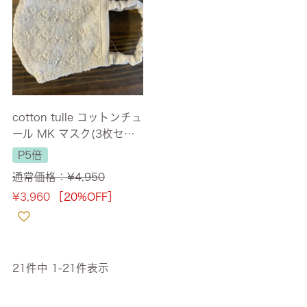
cotton tulle コットンチュ
ール MK マスク(3枚セッ
ト)
P5倍
通常価格：
¥
4,950
¥
3,960
［20%OFF］
21
件中
1
-
21
件表示