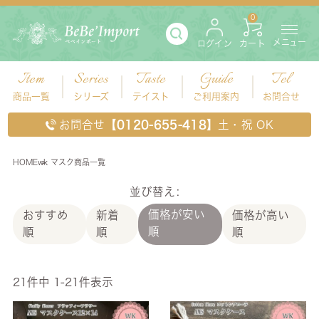
0
メニュー
ログイン
カート
Item
Series
Taste
Guide
Tel
商品一覧
シリーズ
テイスト
ご利用案内
お問合せ
お問合せ
【0120-655-418】
土・祝 OK
HOME
wk マスク商品一覧
並び替え
価格が安い
おすすめ
新着
価格が高い
順
順
順
順
21
件中
1
-
21
件表示