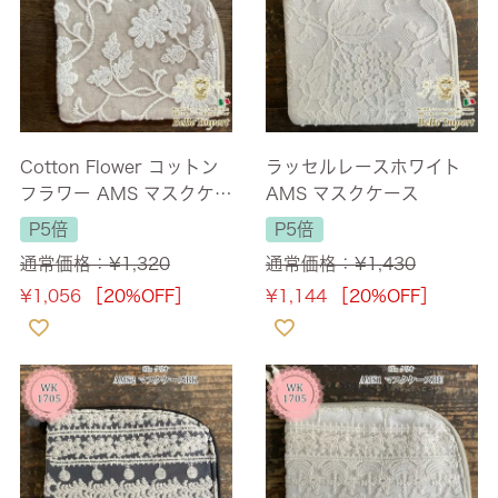
Cotton Flower コットン
ラッセルレースホワイト
フラワー AMS マスクケー
AMS マスクケース
ス
P5倍
P5倍
通常価格：
¥
1,320
通常価格：
¥
1,430
¥
1,056
［20%OFF］
¥
1,144
［20%OFF］