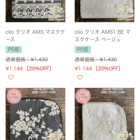
clio クリオ AMS マスクケ
clio クリオ AMS1 BE マ
ース
スクケース ベージュ
P5倍
P5倍
通常価格：
¥
1,430
通常価格：
¥
1,430
¥
1,144
［20%OFF］
¥
1,144
［20%OFF］