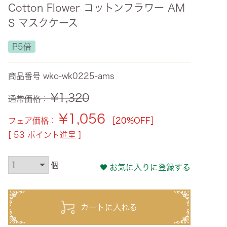
Cotton Flower コットンフラワー AM
ズ・オリジナル
S マスクケース
ト
P5倍
その他収納
商品番号
wko-wk0225-ams
¥
1,320
通常価格：
¥
1,056
フェア価格：
［20%OFF］
[
53
ポイント進呈 ]
お気に入りに登録する
カートに入れる