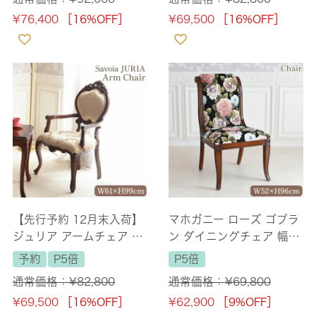
¥
76,400
［16%OFF］
¥
69,500
［16%OFF］
【先行予約 12月末入荷】
マホガニー ローズ ゴブラ
ジュリア アームチェア 猫
ン ダイニングチェア 幅52
脚 ブラウン 幅61cm 【送
cm 【送料無料】
予約
P5倍
P5倍
料無料/設置サービス付】
通常価格：
¥
82,800
通常価格：
¥
69,800
¥
69,500
［16%OFF］
¥
62,900
［9%OFF］