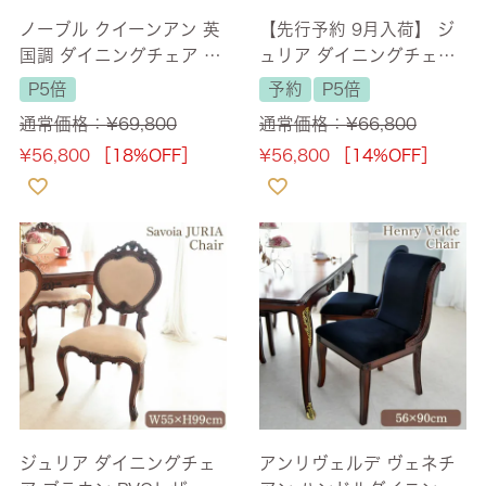
ノーブル クイーンアン 英
【先行予約 9月入荷】 ジ
国調 ダイニングチェア ブ
ュリア ダイニングチェア
ラウン 【送料無料】
ホワイト PVCレザー 幅55
P5倍
予約
P5倍
cm 【送料無料】
通常価格：
¥
69,800
通常価格：
¥
66,800
¥
56,800
［18%OFF］
¥
56,800
［14%OFF］
ジュリア ダイニングチェ
アンリヴェルデ ヴェネチ