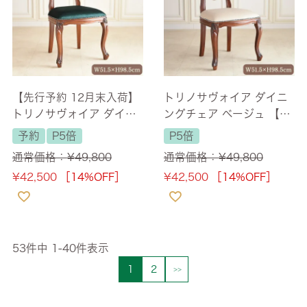
【先行予約 12月末入荷】
トリノサヴォイア ダイニ
トリノサヴォイア ダイニ
ングチェア ベージュ 【送
ングチェア グリーン 【送
料無料】
予約
P5倍
P5倍
料無料】
通常価格：
¥
49,800
通常価格：
¥
49,800
¥
42,500
［14%OFF］
¥
42,500
［14%OFF］
53
件中
1
-
40
件表示
1
2