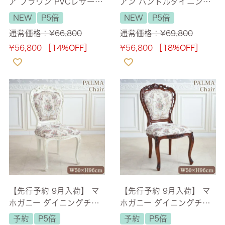
ア ブラウン PVCレザー
アン ハンドルダイニング
幅55cm 【送料無料】
チェア 幅54cm 【送料無
NEW
P5倍
NEW
P5倍
料】
通常価格：
¥
66,800
通常価格：
¥
69,800
¥
56,800
［14%OFF］
¥
56,800
［18%OFF］
【先行予約 9月入荷】 マ
【先行予約 9月入荷】 マ
ホガニー ダイニングチェ
ホガニー ダイニングチェ
ア ゴブラン ホワイト 幅5
ア ゴブラン ブラウン 幅5
予約
P5倍
予約
P5倍