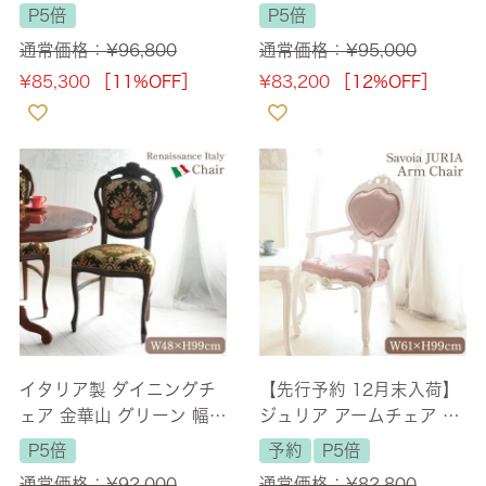
チェア ブラウン 合皮 【送
ェア アイボリー 幅48cm
P5倍
P5倍
料無料】
【送料無料】
通常価格：
¥
96,800
通常価格：
¥
95,000
¥
85,300
［11%OFF］
¥
83,200
［12%OFF］
イタリア製 ダイニングチ
【先行予約 12月末入荷】
ェア 金華山 グリーン 幅4
ジュリア アームチェア 猫
8cm 【送料無料】
脚 ホワイト 幅61cm 【送
P5倍
予約
P5倍
料無料/設置サービス付】
通常価格：
¥
92,000
通常価格：
¥
82,800