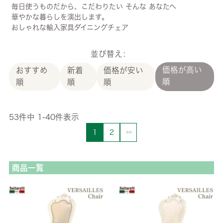
毎日使うものだから、こだわりたい そんな あなたへ
華やかな暮らしを演出します。
おしゃれな輸入家具ダイニングチェア
並び替え
価格が高い
おすすめ
新着
価格が安い
順
順
順
順
53
件中
1
-
40
件表示
1
2
商品一覧