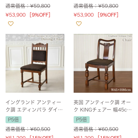
0cm 【送料無料】
0cm 【送料無料】
通常価格：
¥
59,800
通常価格：
¥
59,800
¥
53,900
［9%OFF］
¥
53,900
［9%OFF］
イングランド アンティー
英国 アンティーク調 オー
ク調 エディンバラ ダイニ
ク KINGチェアー 幅45cm
ングチェア 幅45cm 【送
【送料無料】 [Y]
P5倍
P5倍
料無料】
通常価格：
¥
60,500
通常価格：
¥
60,500