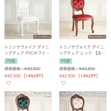
トリノサヴォイア ダイニ
トリノサヴォイア ダイニ
ングチェア PVCホワイト
ングチェア レッド 【送料
【送料無料】
無料】
P5倍
P5倍
通常価格：
¥
49,800
通常価格：
¥
49,800
¥
42,500
［14%OFF］
¥
42,500
［14%OFF］