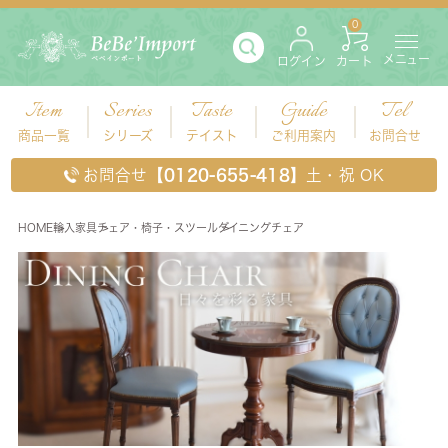
0
メニュー
ログイン
カート
Item
Series
Taste
Guide
Tel
商品一覧
シリーズ
テイスト
ご利用案内
お問合せ
お問合せ
【0120-655-418】
土・祝 OK
HOME
輸入家具
チェア・椅子・スツール
ダイニングチェア
ダイニングチェア