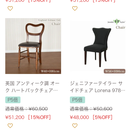
¥
51,200
［15%OFF］
¥
51,200
［15%OFF］
英国 アンティーク調 オー
ジェニファーテイラー サ
ク ハートバックチェアー
イドチェア Lorena 978
幅40cm 【送料無料】
【送料無料/設置サービス
P5倍
P5倍
付】
通常価格：
¥
60,500
通常価格：
¥
50,600
¥
51,200
［15%OFF］
¥
48,000
［5%OFF］