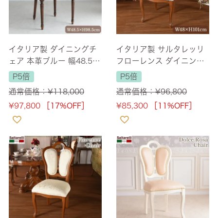
イタリア製 ダイニングチ
イタリア製 サルタレッリ
ェア 本革ブルー 幅48.5c
フローレンス ダイニング
m 【送料無料】
チェア ブラウン 合皮 幅4
P5倍
P5倍
8cm 【送料無料】
通常価格：
¥
118,000
通常価格：
¥
96,800
¥
97,800
［17%OFF］
¥
85,300
［11%OFF］