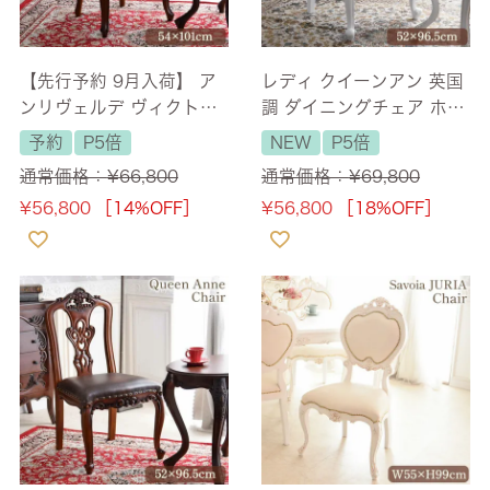
【先行予約 9月入荷】 ア
レディ クイーンアン 英国
ンリヴェルデ ヴィクトリ
調 ダイニングチェア ホワ
アン ダイニングチェア ヘ
イト 【送料無料】
予約
P5倍
NEW
P5倍
リテージアイボリー ブラ
通常価格：
¥
66,800
通常価格：
¥
69,800
ウン 【送料無料】
¥
56,800
［14%OFF］
¥
56,800
［18%OFF］