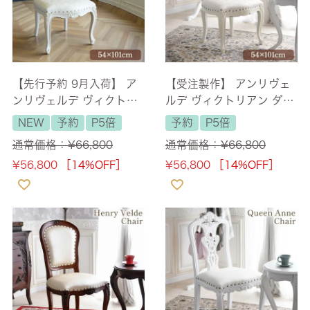
【先行予約 9月入荷】 ア
【受注製作】 アンリヴェ
ンリヴェルデ ヴィクトリ
ルデ ヴィクトリアン ダイ
アン ダイニングチェア ホ
ニングチェア ホワイト×ア
NEW
予約
P5倍
予約
P5倍
ワイト×アイボリー シャイ
イボリー アンティークゴ
通常価格：
¥
66,800
通常価格：
¥
66,800
ニーゴールド鋲 【送料無
ールド鋲 【送料無料】
¥
56,800
［14%OFF］
¥
56,800
［14%OFF］
料】