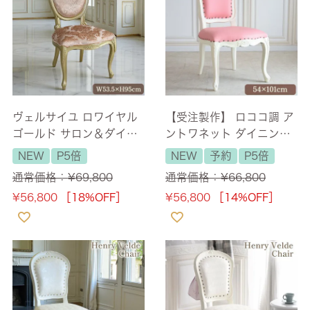
ヴェルサイユ ロワイヤル
【受注製作】 ロココ調 ア
ゴールド サロン＆ダイニ
ントワネット ダイニング
ングチェア 【送料無料】
チェア エモーションピン
NEW
P5倍
NEW
予約
P5倍
ク アイボリー 【送料無
通常価格：
¥
69,800
通常価格：
¥
66,800
料】
¥
56,800
［18%OFF］
¥
56,800
［14%OFF］