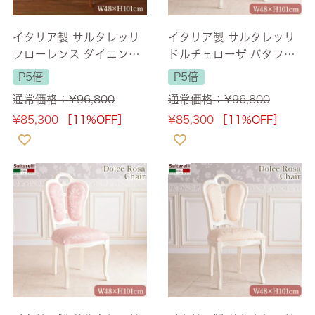
イタリア製 サルタレッリ
イタリア製 サルタレッリ
フローレンス ダイニング
ドルチェローザ バタフラ
チェア ブラウン ベージュ
イ ダイニングチェア ベー
P5倍
P5倍
幅48cm 【送料無料】
ジュPVC 【送料無料】
通常価格：
¥
96,800
通常価格：
¥
96,800
¥
85,300
［11%OFF］
¥
85,300
［11%OFF］