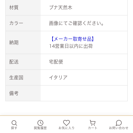
材質
ブナ天然木
カラー
画像にてご確認ください。
【メーカー取寄せ品】
納期
14営業日以内に出荷
配送
宅配便
生産国
イタリア
備考
探す
閲覧履歴
お気に入り
カート
お問い合わせ
この商品を見た方はこんな商品も見ています