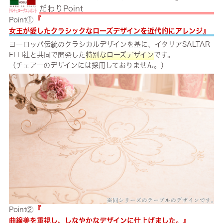
だわりPoint
『
Point①
』
女王が愛したクラシックなローズデザインを近代的にアレンジ
ヨーロッパ伝統のクラシカルデザインを基に、イタリアSALTAR
ELLI社と共同で開発した
特別なローズデザイン
です。
（チェアーのデザインには採用しておりません。）
『
Point②
』
曲線美を重視し、しなやかなデザインに仕上げました。