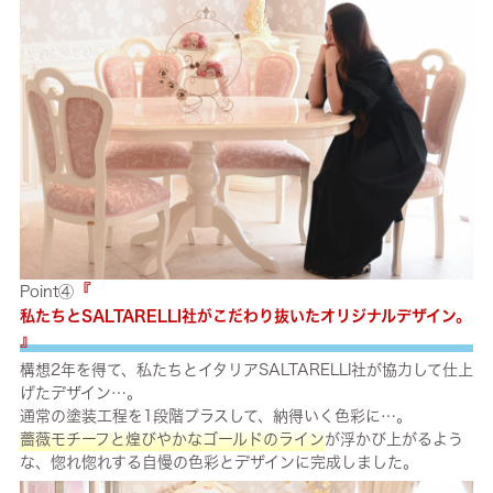
『
Point④
私たちとSALTARELLI社がこだわり抜いたオリジナルデザイン。
』
構想2年を得て、私たちとイタリアSALTARELLI社が協力して仕上
げたデザイン…。
通常の塗装工程を1段階プラスして、納得いく色彩に…。
薔薇モチーフと煌びやかなゴールドのライン
が浮かび上がるよう
な、惚れ惚れする自慢の色彩とデザインに完成しました。