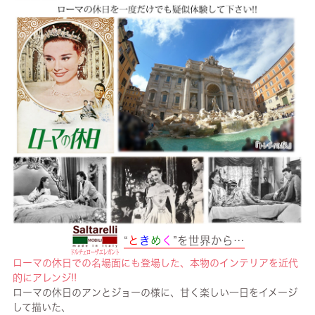
“
と
き
め
く
”を世界から…
ローマの休日での名場面にも登場した、本物のインテリアを近代
的にアレンジ!!
ローマの休日のアンとジョーの様に、甘く楽しい一日をイメージ
して描いた、