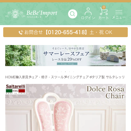
0
メニュー
ログイン
カート
お問合せ
【0120-655-418】
土・祝 OK
HOME
輸入家具
チェア・椅子・スツール
ダイニングチェア
イタリア製 サルタレッリ ド