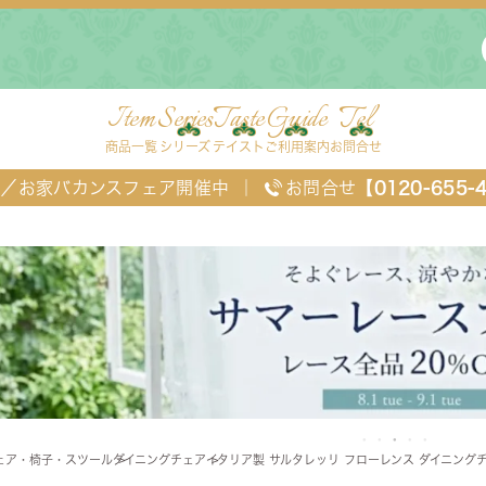
Item
Series
Taste
Guide
Tel
商品一覧
シリーズ
テイスト
ご利用案内
お問合せ
FF／お家バカンスフェア開催中
｜
お問合せ
【0120-655-
ングセット
デスク・ワゴン・スクリーン
ベッド
ェア・椅子・スツール
ダイニングチェア
イタリア製 サルタレッリ フローレンス ダイニングチ
チェスト
TEL