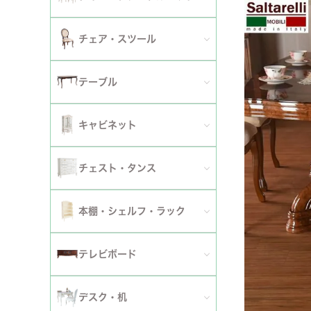
2人掛けソファ
チェア
セミシングルベッド
全てのダイニングテーブルセット
チェア・スツール
テーブ
3人掛けソファ
シングルベッド
2人用ダイニングテーブルセット
TVボ
全てのチェア
テーブル
カウチソファ
セミダブルベッド
4人用ダイニングテーブルセット
ダイニングチェア
全てのテーブル
オットマン・スツール
キャビネット
ダブルベッド
6人用ダイニングテーブルセット
アームチェア
ダイニングテーブル
ファブリックソファ
キャビネット・カップボード
ワイドダブルベッド
チェスト・タンス
伸長式テーブルセット
サロンチェア
ローテーブル・センターテーブル
革・レザー・合皮ソファ
サイドボード
クイーンベッド
全てのチェスト・タンス
ファブリックチェアセット
本棚・シェルフ・ラック
デスクチェア・オフィスチェア
サイドテーブル・カフェテーブル
洗えるカバーリングソファ
セット
キングベッド
幅～50cm
革・レザー・合皮チェアセット
全ての本棚・シェルフ・ラック
ロッキングチェア
テレビボード
コンソールテーブル
撥水加工ソファ
セット
幅51～90cm
ダイニングテーブル
ハンガーラック・ポールハンガー
リクライニングチェア
全てのテレビボード
丸テーブル・楕円テーブル
ローテーブル・センターテーブル
デスク・机
マットレス
幅91～150cm