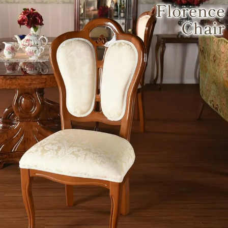
・スツール
本棚・ラック
シリー
ル
飾り棚・キャビネット
テイス
ード・サイドボード
ドレッサー
玄関・