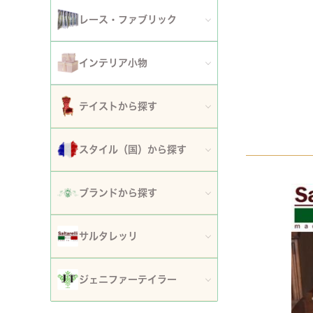
アート額
ガーデンファニチャー
セット
レース・ファブリック
ウォールデコレーション
プランター・鉢カバー
ティッシュボックスカバー・ダストボックス
インテリア小物
時計
ガーデン装飾・置物・オブジェ
ドイリー
ティッシュボックスカバー
テイストから探す
フラワースタンド・花台・コラム
テーブルセンター・ランナー
ダストボックス
ロココ調家具
スタイル（国）から探す
噴水
テーブルクロス
収納・ケース・ディスプレイ
姫系家具
イタリア
ポスト
ブランドから探す
カフェカーテン・カーテン
置物・オブジェ
白家具・ホワイトインテリア
フランス
傘立て
ロココ・アントワネット
クッション・シートクッション・ピロー・カバー
サルタレッリ
写真立て・フォトフレーム
ローズ・花柄家具
フランス近代
玄関エントランス家具
ロココ・プチトリアノン
ソファカバー・マルチカバー・ベッドカバー
全てのサルタレッリ
花瓶・フラワーベース
ジェニファーテイラー
マホガニー家具
イギリス
マット・敷物
スノーホワイト・プチロココ
コースター・ランチョンマット
アートフラワー・グリーン