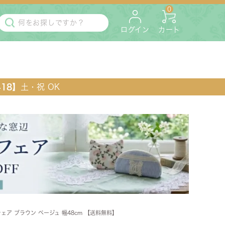
0
ログイン
カート
418】
土・祝 OK
・マットレス
ペット用
ェア ブラウン ベージュ 幅48cm 【送料無料】
ラック・コンソール・花台