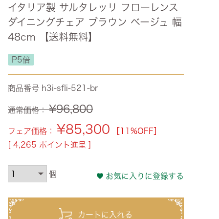
イタリア製 サルタレッリ フローレンス
ズ・オリジナル
ダイニングチェア ブラウン ベージュ 幅
ト
48cm 【送料無料】
その他収納
P5倍
商品番号
h3i-sfli-521-br
¥
96,800
通常価格：
¥
85,300
フェア価格：
［11%OFF］
[
4,265
ポイント進呈 ]
お気に入りに登録する
カートに入れる