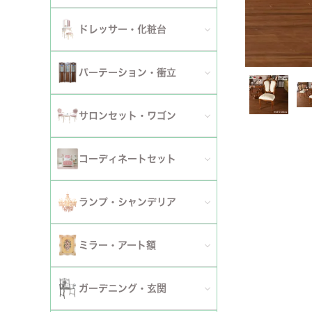
ダイニングチェア
セット
パーソナルチェア
幅～120cm
伸長式・エクステンションテーブル
セット
全てのデスク
ドレッサー・化粧台
幅151cm以上
ワゴン
ファブリックチェア
幅121～150cm
こたつ・こたつテーブル
セット
全てのドレッサー
2段
パーテーション・衝立
革・レザー・合皮チェア
幅151cm～
セット
スツール・収納スツール
3段
全てのパーテーション・衝立
スツール・収納スツール・ベンチ
サロンセット・ワゴン
セット
セット
4段
セット
セット
サロンセット
コーディネートセット
5段以上
サイドテーブル・カフェテーブル
全てのコーディネートセット
ランプ・シャンデリア
セット
サロンチェア
全てのランプ・シャンデリア
ミラー・アート額
ワゴン
ランプ
ミラー
ガーデニング・玄関
コンソールテーブル
シャンデリア・天井照明