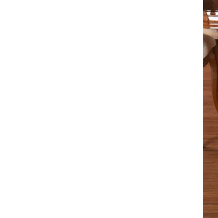
全てのジェニファーテイラー
猫脚家具
ヨーロピアン・ガーデン
ステラリボン
敷物・マット・ラグ・カーペット
時計
フレンチ家具
マリーテレーズ
ファッション雑貨
カフェカーテン
イタリア家具
ロワイヤル・クラシック
その他
ダイニング・キッチン用品
英国調家具
エトワールブランシュ
バス・トイレ・サニタリー用品
パリ・アパルトメント
アールヌーヴォー
フレンチ・カントリー
ホワイトプリンセス
フィレンツェ・クラシック