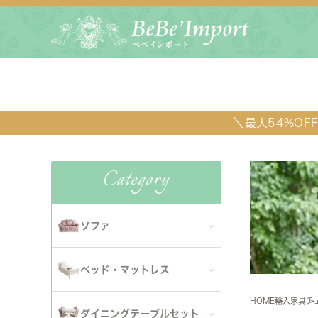
＼最大54%O
Category
ソファ
全てのソファ
ベッド・マットレス
ダイニ
1人掛けソファ
HOME
輸入家具
チ
全てのベッド・マットレス
ソファ
ダイニングテーブルセット