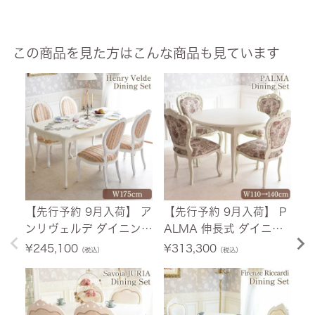
この商品を見た方はこんな商品も見ています
【先行予約 9月入荷】 ア
【先行予約 9月入荷】 P
【
ンリヴェルデ ダイニング
ALMA 伸長式 ダイニン
ン
セット5P 4人掛け アイ
グセット 5点セット ホワ
セ
¥
245,100
¥
313,300
¥
（税込）
（税込）
ボリー 幅175cm 【送料
イト 幅110cm→140cm
ボ
無料/設置サービス付】
【送料無料/設置サービ
無
ス付】