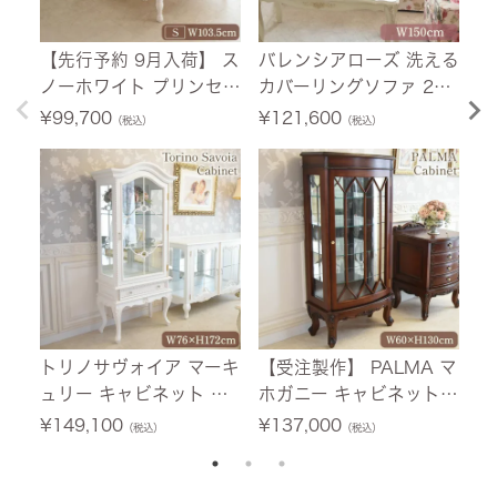
【先行予約 9月入荷】 ス
バレンシアローズ 洗える
フ
ノーホワイト プリンセス
カバーリングソファ 2人
セ
シングルベッド ホワイト
掛け(2P) 薔薇 幅150cm
イ
¥
99,700
¥
121,600
¥
（税込）
（税込）
幅103.5cm 【送料無料/
【送料無料/設置サービ
料
設置サービス付】
ス付】
トリノサヴォイア マーキ
【受注製作】 PALMA マ
フ
ュリー キャビネット ホ
ホガニー キャビネット
テ
ワイト 幅76cm 【送料無
幅60cm 【送料無料/設
0
¥
149,100
¥
137,000
¥
（税込）
（税込）
料/設置サービス付】
置サービス付】
ー