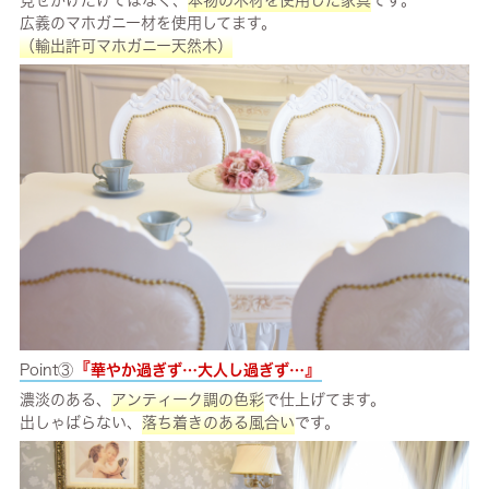
広義のマホガニー材を使用してます。
（輸出許可マホガニー天然木）
『
』
Point③
華やか過ぎず…大人し過ぎず…
濃淡のある、
アンティーク調の色彩
で仕上げてます。
出しゃばらない、
落ち着きのある風合い
です。