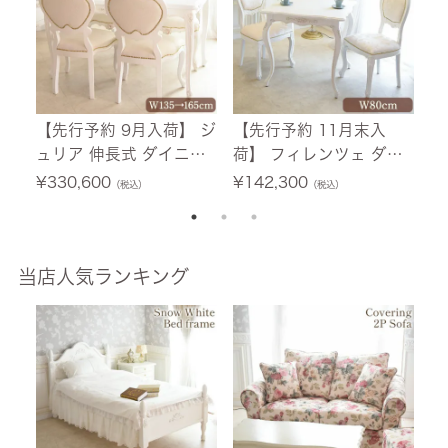
【先行予約 9月入荷】 ジ
【先行予約 11月末入
【
ュリア 伸長式 ダイニン
荷】 フィレンツェ ダイ
ュ
グセット5P 4人掛け ホ
ニングセット3P 2人掛け
ホ
¥
330,600
¥
142,300
¥
（税込）
（税込）
ワイト 幅135cm→165c
ホワイト 幅80cm 【送料
5
m 【送料無料/設置サー
無料/設置サービス付】
ー
ビス付】
当店人気ランキング