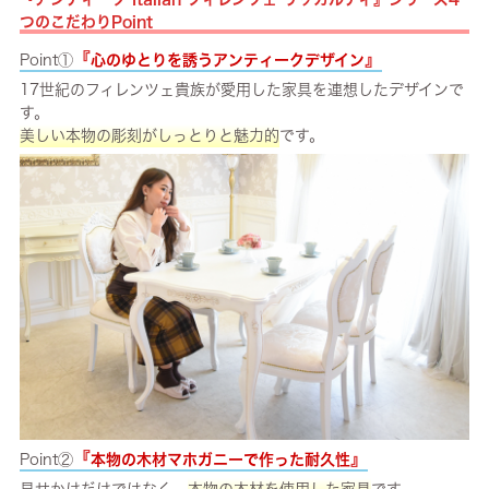
つのこだわりPoint
『
』
Point①
心のゆとりを誘うアンティークデザイン
17世紀のフィレンツェ貴族が愛用した家具を連想したデザインで
す。
美しい本物の彫刻がしっとりと魅力的
です。
『
』
Point②
本物の木材マホガニーで作った耐久性
見せかけだけではなく、
本物の木材を使用した家具
です。