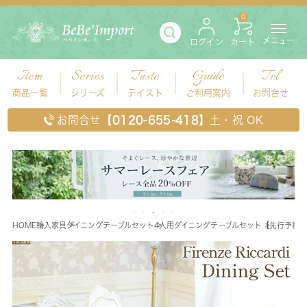
0
メニュー
ログイン
カート
Item
Series
Taste
Guide
Tel
商品一覧
シリーズ
テイスト
ご利用案内
お問合せ
お問合せ
【0120-655-418】
土・祝 OK
HOME
輸入家具
ダイニングテーブルセット
4人用ダイニングテーブルセット
【先行予約 