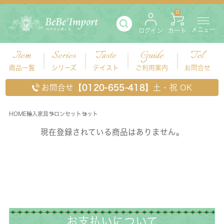
0
メニュー
ログイン
カート
Item
Series
Taste
Guide
Tel
商品一覧
シリーズ
テイスト
ご利用案内
お問合せ
お問合せ
【0120-655-418】
土・祝 OK
HOME
輸入家具
サロンセット
セット
現在登録されている商品はありません。
セット
お支払いについて