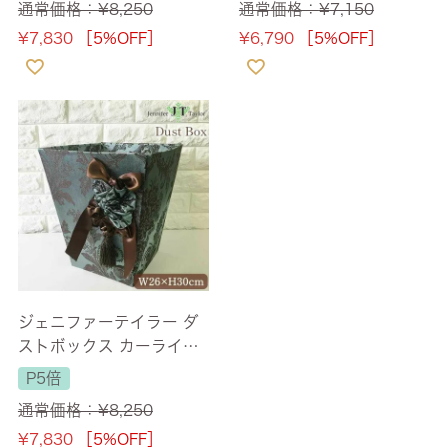
通常価格：
¥
8,250
通常価格：
¥
7,150
¥
7,830
［5%OFF］
¥
6,790
［5%OFF］
ジェニファーテイラー ダ
ストボックス カーライル
(Carlisle) 【送料無料】
P5倍
通常価格：
¥
8,250
¥
7,830
［5%OFF］