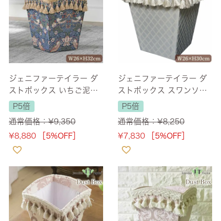
ジェニファーテイラー ダ
ジェニファーテイラー ダ
ストボックス いちご泥棒
ストボックス スワンソン
(Strawberry Thief) 【送
(Swanson) 【送料無料】
P5倍
P5倍
料無料】
通常価格：
¥
9,350
通常価格：
¥
8,250
¥
8,880
［5%OFF］
¥
7,830
［5%OFF］