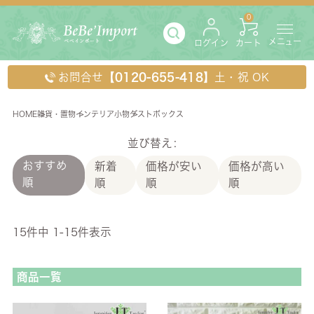
0
メニュー
ログイン
カート
お問合せ
【0120-655-418】
土・祝 OK
HOME
雑貨・置物
インテリア小物
ダストボックス
ダストボックス
並び替え
おすすめ
新着
価格が安い
価格が高い
順
順
順
順
15
件中
1
-
15
件表示
商品一覧