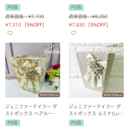
ハルノピンク(Haruno-P
ク(Haruno-PK) 【送料無
P5倍
P5倍
K) 【送料無料】
料】
通常価格：
¥
7,700
通常価格：
¥
8,250
¥
7,310
［5%OFF］
¥
7,830
［5%OFF］
ジェニファーテイラー ダ
ジェニファーテイラー ダ
ストボックス ヘアルーム
ストボックス ルミナ(Lum
(Heirloom) 【送料無料】
ina) 【送料無料】
P5倍
P5倍