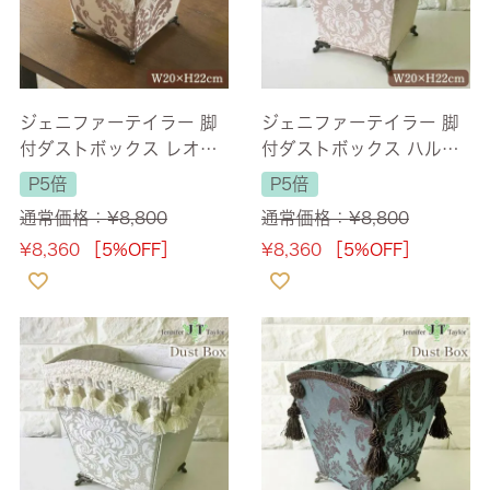
ジェニファーテイラー 脚
ジェニファーテイラー 脚
付ダストボックス レオー
付ダストボックス ハルノ
ネピンク(Leone-PK) 【送
ピンク(Haruno-PK) 【送
P5倍
P5倍
料無料】
料無料】
通常価格：
¥
8,800
通常価格：
¥
8,800
¥
8,360
［5%OFF］
¥
8,360
［5%OFF］