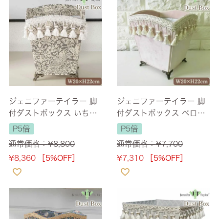
ジェニファーテイラー 脚
ジェニファーテイラー 脚
付ダストボックス いちご
付ダストボックス ベロア
泥棒グレー(Strawberry T
ニューピンク(Velours-NP
P5倍
P5倍
hief-GR) 【送料無料】
K) 【送料無料】
通常価格：
¥
8,800
通常価格：
¥
7,700
¥
8,360
［5%OFF］
¥
7,310
［5%OFF］