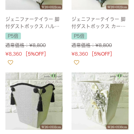
ジェニファーテイラー 脚
ジェニファーテイラー 脚
付ダストボックス ハルノ
付ダストボックス カーラ
グレー(Haruno-GR) 【送
イル(Carlisle) 【送料無
P5倍
P5倍
料無料】
料】
通常価格：
¥
8,800
通常価格：
¥
8,800
¥
8,360
［5%OFF］
¥
8,360
［5%OFF］