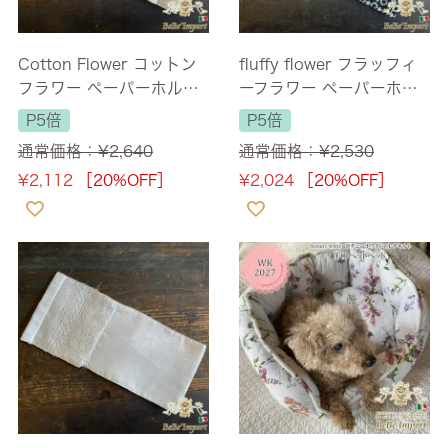
Cotton Flower コットン
fluffy flower フラッフィ
フラワー ペーパーホルダ
ーフラワー ペーパーホル
ー 16×36cm
ダー 16×36cm
P5倍
P5倍
通常価格：
¥
2,640
通常価格：
¥
2,530
¥
2,112
［20%OFF］
¥
2,024
［20%OFF］