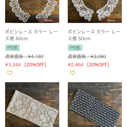
ボビンレース カラー レー
ボビンレース カラー レー
ス襟 60cm
ス襟 50cm
P5倍
P5倍
通常価格：
¥
4,180
通常価格：
¥
3,080
¥
3,344
［20%OFF］
¥
2,464
［20%OFF］