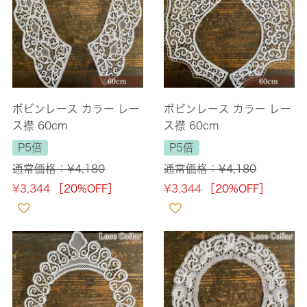
ボビンレース カラー レー
ボビンレース カラー レー
ス襟 60cm
ス襟 60cm
P5倍
P5倍
通常価格：
¥
4,180
通常価格：
¥
4,180
¥
3,344
［20%OFF］
¥
3,344
［20%OFF］