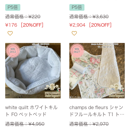
P5倍
P5倍
通常価格：
¥
220
通常価格：
¥
3,630
¥
176
［20%OFF］
¥
2,904
［20%OFF］
white quilt ホワイトキル
champs de fleurs シャン
ト FO ペットベッド
ドフルールキルト T1 トイ
レマット
通常価格：
¥
4,950
通常価格：
¥
2,970