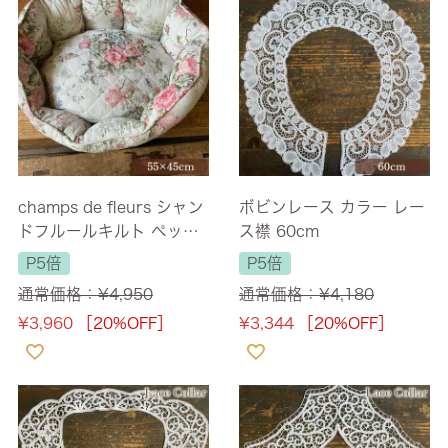
champs de fleurs シャン
ボビンレース カラー レー
ドフルールキルト ペット
ス襟 60cm
ベッド 55×45×H20cm
P5倍
P5倍
通常価格：
¥
4,950
通常価格：
¥
4,180
¥
3,960
［20%OFF］
¥
3,344
［20%OFF］