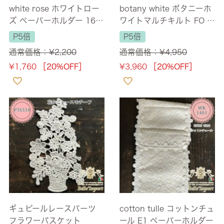
white rose ホワイトロー
botany white ボタニーホ
ズ ペーパーホルダー 16×
ワイトマルチキルト FO ペ
36cm
ットベッドL
P5倍
P5倍
通常価格：
¥
2,200
通常価格：
¥
4,950
¥
1,760
［20%OFF］
¥
3,960
［20%OFF］
ギュピールレースパーツ
cotton tulle コットンチュ
フラワーバスケット
ール E1 ペーパーホルダー