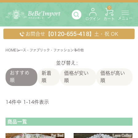
0
メニュー
ログイン
カート
お問合せ
【0120-655-418】
土・祝 OK
HOME
レース・ファブリック・ファッション
その他
その他
並び替え
おすすめ
新着
価格が安い
価格が高い
順
順
順
順
14
件中
1
-
14
件表示
商品一覧