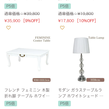
m 【送料無料】
ンドル ホワイト 幅80cm
P5倍
P5倍
【送料無料】
通常価格：
¥
39,800
通常価格：
¥
19,800
¥
35,900
［9%OFF］
¥
17,800
［10%OFF］
フレンチ フェミニン 木製
モダン ガラステーブルラ
折れ脚 テーブル ホワイト
ンプ ホワイトシェード 高
幅80cm 【送料無料】
さ59cm 【送料無料】
P5倍
P5倍