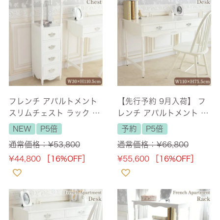
フレンチ アパルトメント
【先行予約 9月入荷】 フ
スリムチェスト ラック 幅
レンチ アパルトメント デ
30cm 【送料無料】 [Y]
スク 幅110cm 【送料無
NEW
P5倍
予約
P5倍
料】
通常価格：
¥
53,800
通常価格：
¥
66,800
¥
44,800
［16%OFF］
¥
55,600
［16%OFF］