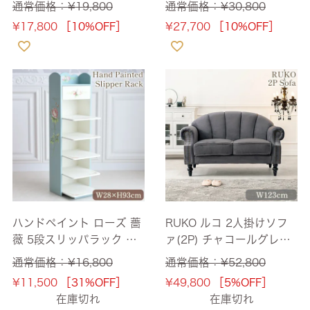
通常価格：
¥
19,800
通常価格：
¥
30,800
¥
17,800
［10%OFF］
¥
27,700
［10%OFF］
ハンドペイント ローズ 薔
RUKO ルコ 2人掛けソフ
薇 5段スリッパラック ブ
ァ(2P) チャコールグレー
ルー 幅28cm 【送料無
幅123cm 【送料無料】
通常価格：
¥
16,800
通常価格：
¥
52,800
料】 [Y]
¥
11,500
［31%OFF］
¥
49,800
［5%OFF］
在庫切れ
在庫切れ