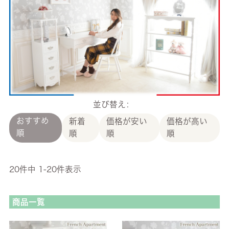
並び替え
おすすめ
新着
価格が安い
価格が高い
順
順
順
順
20
件中
1
-
20
件表示
商品一覧