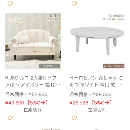
RUKO ルコ 2人掛けソフ
ヨーロピアン おしゃれ こ
ァ(2P) アイボリー 幅123
たつ ホワイト 楕円 幅105
cm 【送料無料】
cm 【送料無料】
通常価格：
¥
52,800
通常価格：
¥
28,000
¥
49,800
［5%OFF］
¥
26,526
［5%OFF］
在庫切れ
在庫切れ