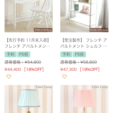
【先行予約 11月末入荷】
【受注製作】 フレンチ ア
フレンチ アパルトメント
パルトメント シェルフ ラ
デスク＆コンソール 幅98.
ック 幅90cm 【送料無
予約
P5倍
予約
P5倍
5cm 【送料無料】 [Y]
料】 [Y]
通常価格：
¥
54,800
通常価格：
¥
58,800
¥
44,400
［18%OFF］
¥
47,300
［19%OFF］