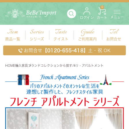
0
メニュー
ログイン
カート
Item
Series
Taste
Guide
Tel
商品一覧
シリーズ
テイスト
ご利用案内
お問合せ
お問合せ
【0120-655-418】
土・祝 OK
HOME
輸入家具
ブランドコレクションから探す
パリ・アパルトメント
パリ・アパルトメント