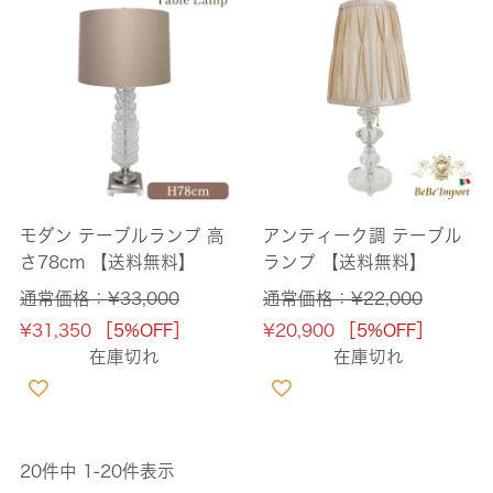
モダン テーブルランプ 高
アンティーク調 テーブル
さ78cm 【送料無料】
ランプ 【送料無料】
通常価格：
¥
33,000
通常価格：
¥
22,000
¥
31,350
［5%OFF］
¥
20,900
［5%OFF］
在庫切れ
在庫切れ
20
件中
1
-
20
件表示