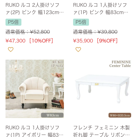
RUKO ルコ 2人掛けソフ
RUKO ルコ 1人掛けソフ
ァ(2P) ピンク 幅123cm
ァ(1P) ピンク 幅83cm
【送料無料】
【送料無料】
P5倍
P5倍
通常価格：
¥
52,800
通常価格：
¥
39,800
¥
47,300
［10%OFF］
¥
35,900
［9%OFF］
RUKO ルコ 1人掛けソフ
フレンチ フェミニン 木製
ァ(1P) アイボリー 幅83c
折れ脚 テーブル リボンハ