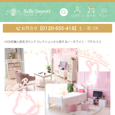
0
メニュー
ログイン
カート
お問合せ
【0120-655-418】
土・祝 OK
HOME
輸入家具
ブランドコレクションから探す
スノーホワイト・プチロココ
スノーホワイト・プチロココ