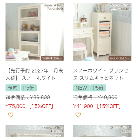
【先行予約 2027年１月末
スノーホワイト プリンセ
入荷】 スノーホワイト プ
ス スリムキャビネット 幅
リンセス スライド本棚 キ
44cm 【送料無料】 [Y]
予約
P5倍
NEW
P5倍
ャビネット 4段 【送料無
通常価格：
¥
89,800
通常価格：
¥
49,800
料/設置サービス付】
¥
75,800
［15%OFF］
¥
41,900
［15%OFF］