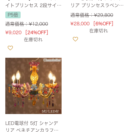
イトプリンセス 2段サイコ
リア プリンセスラベンダ
ロ シェルフ 幅34.5cm
ー 簡単取付 幅66cm 【送
P5倍
通常価格：
¥
29,800
【送料無料】 [Y]
料無料】 [Y]
¥
28,000
［6%OFF］
通常価格：
¥
12,000
在庫切れ
¥
9,020
［24%OFF］
在庫切れ
LED電球付 5灯 シャンデ
リア ベネチアンカラフル