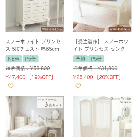
スノーホワイト プリンセ
【受注製作】 スノーホワ
ス 5段チェスト 幅65cm
イト プリンセス センター
【送料無料】 [Y]
テーブル 幅90cm 【送料
NEW
P5倍
予約
P5倍
無料】 [Y]
通常価格：
¥
58,800
通常価格：
¥
31,800
¥
47,400
［19%OFF］
¥
25,400
［20%OFF］