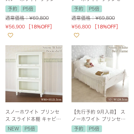
ス カウンターキャビネッ
ドレッサーセット スツー
予約
P5倍
予約
P5倍
ト 幅111cm 【送料無料/
ル付 【送料無料】
通常価格：
¥
69,800
通常価格：
¥
69,800
設置サービス付】
¥
56,900
［18%OFF］
¥
56,800
［18%OFF］
スノーホワイト プリンセ
【先行予約 9月入荷】 ス
ス スライド本棚 キャビネ
ノーホワイト プリンセス
ット 3段 【送料無料/設置
セミダブルベッド ホワイ
NEW
P5倍
予約
P5倍
サービス付】
ト 幅128.5cm 【送料無