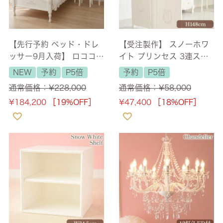
【先行予約 ベッド・ドレ
【受注製作】 スノーホワ
ッサー9月入荷】 ロココ調
イト プリンセス 3連スク
スノーホワイト ベッドル
リーン(パーテーション)
NEW
予約
P5倍
予約
P5倍
ーム 3点セット 【送料無
【送料無料】
通常価格：
¥
228,000
通常価格：
¥
58,000
料/設置サービス付】 [Y]
¥
184,200
［19%OFF］
¥
47,400
［18%OFF］