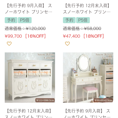
【先行予約 9月入荷】 ス
【先行予約 12月末入荷】
ノーホワイト プリンセス
スノーホワイト プリンセ
シングルベッド ホワイト
ス カウンターキャビネッ
予約
P5倍
予約
P5倍
幅103.5cm 【送料無料/設
ト 幅78cm 【送料無料/設
通常価格：
¥
120,000
通常価格：
¥
58,000
置サービス付】
置サービス付】
¥
99,700
［16%OFF］
¥
47,400
［18%OFF］
【先行予約 12月末入荷】
【先行予約 9月入荷】 ス
スノーホワイト プリンセ
ノーホワイト プリンセス