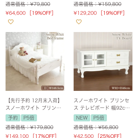
通常価格：
¥
79,800
通常価格：
¥
159,800
料/設置サービス付】
¥
64,600
［19%OFF］
¥
129,200
［19%OFF］
【先行予約 12月末入荷】
スノーホワイト プリンセ
スノーホワイト プリンセ
ス テレビボード 幅92cm
ス ダブルベッド ホワイト
【送料無料】 [Y]
予約
P5倍
NEW
P5倍
幅146.5cm 【送料無料/設
通常価格：
¥
179,800
通常価格：
¥
56,800
置サービス付】
¥
149,100
［17%OFF］
¥
42,500
［25%OFF］