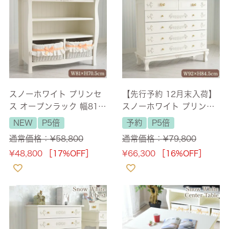
スノーホワイト プリンセ
【先行予約 12月末入荷】
ス オープンラック 幅81c
スノーホワイト プリンセ
m 【送料無料】
ス 5段 ワイドチェスト 幅
NEW
P5倍
予約
P5倍
92cm 【送料無料/設置サ
通常価格：
¥
58,800
通常価格：
¥
79,800
ービス付】
¥
48,800
［17%OFF］
¥
66,300
［16%OFF］