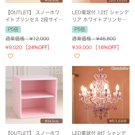
【OUTLET】 スノーホワ
LED電球付 12灯 シャンデ
イトプリンセス 2段サイコ
リア ホワイトプリンセス
ロ シェルフ 幅34.5cm
簡単取付 幅72cm 【送料
P5倍
P5倍
【送料無料】 [Y]
無料】 [Y]
通常価格：
¥
12,000
通常価格：
¥
46,800
¥
9,020
［24%OFF］
¥
39,000
［16%OFF］
【OUTLET】 スノーホワ
LED電球付 8灯 シャンデ