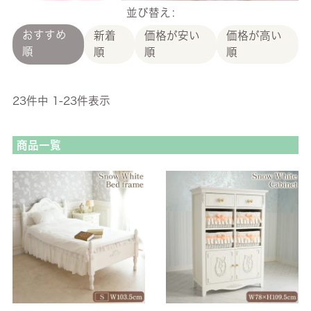
並び替え
おすすめ
新着
価格が安い
価格が高い
順
順
順
順
23
件中
1
-
23
件表示
商品一覧