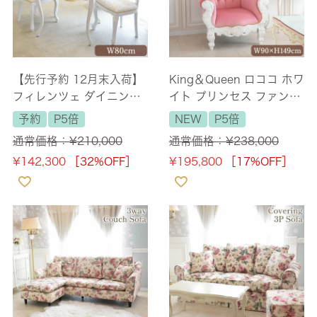
【先行予約 12月末入荷】
King＆Queen ロココ ホワ
フィレンツェ ダイニング
イト プリンセス ファンタ
セット3P 2人掛け ホワイ
ジーチェア 幅90cm 【送
予約
P5倍
NEW
P5倍
ト 幅80cm 【送料無料/設
料無料/設置サービス付】
通常価格：
¥
210,000
通常価格：
¥
238,000
置サービス付】
¥
142,300
［32%OFF］
¥
195,800
［17%OFF］