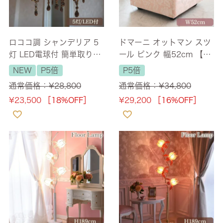
ロココ調 シャンデリア 5
ドマーニ オットマン スツ
灯 LED電球付 簡単取り付
ール ピンク 幅52cm 【送
け クリスタル調 照明 幅4
料無料】 [Y]
NEW
P5倍
P5倍
5cm 【送料無料】 [Y]
通常価格：
¥
28,800
通常価格：
¥
34,800
¥
23,500
［18%OFF］
¥
29,200
［16%OFF］