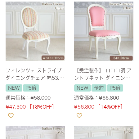
フィレンツェ ストライプ
【受注製作】 ロココ調 ア
ダイニングチェア 幅53.5
ントワネット ダイニング
cm 【送料無料】
チェア エモーションピン
NEW
P5倍
NEW
予約
P5倍
ク アイボリー 【送料無
通常価格：
¥
58,000
通常価格：
¥
66,800
料】
¥
47,300
［18%OFF］
¥
56,800
［14%OFF］