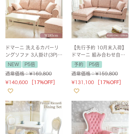
ドマーニ 洗えるカバーリ
【先行予約 10月末入荷】
ングソファ 3人掛け(3P)
ドマーニ 組み合わせ自由
ピンク 幅185cm 【送料無
な3WAY カウチソファ(3
NEW
P5倍
予約
P5倍
料/設置サービス付】
人掛け) ピンク 幅195cm
通常価格：
¥
169,800
通常価格：
¥
159,800
【送料無料/設置サービス
¥
140,600
［17%OFF］
¥
131,100
［17%OFF］
付】