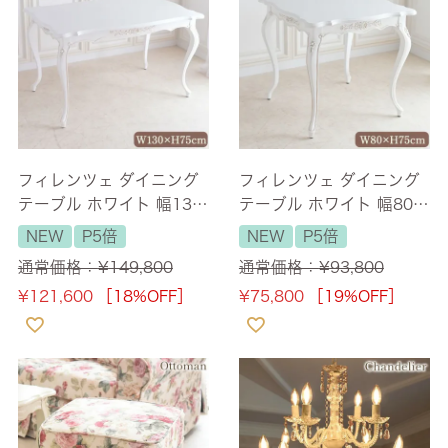
フィレンツェ ダイニング
フィレンツェ ダイニング
テーブル ホワイト 幅130
テーブル ホワイト 幅80c
cm 【送料無料/設置サー
m 【送料無料】
NEW
P5倍
NEW
P5倍
ビス付】
通常価格：
¥
149,800
通常価格：
¥
93,800
¥
121,600
［18%OFF］
¥
75,800
［19%OFF］