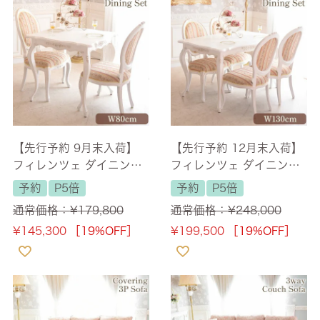
【先行予約 9月末入荷】
【先行予約 12月末入荷】
フィレンツェ ダイニング
フィレンツェ ダイニング
セット3P 2人掛け ホワイ
セット5P 4人掛け ホワイ
予約
P5倍
予約
P5倍
ト 幅80cm 【送料無料/設
ト 幅130cm 【送料無料/
通常価格：
¥
179,800
通常価格：
¥
248,000
置サービス付】
設置サービス付】
¥
145,300
［19%OFF］
¥
199,500
［19%OFF］