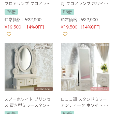
フロアランプ フロアライ
灯 フロアランプ ホワイト
ト 5灯 ゴールド 高さ166
高さ184cm 【送料無料】
P5倍
P5倍
cm 【送料無料】 [Y]
[Y]
通常価格：
¥
22,900
通常価格：
¥
22,900
¥
19,500
［14%OFF］
¥
19,500
［14%OFF］
スノーホワイト プリンセ
ロココ調 スタンドミラー
ス 置き型ミラースタンド
アンティーク ホワイト 幅
ホワイト 幅40cm 【送料
49cm 【送料無料】
P5倍
P5倍