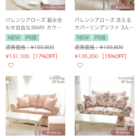
バレンシアローズ 組み合
バレンシアローズ 洗える
わせ自由な3WAY カウチ
カバーリングソファ 3人掛
ソファ(3人掛け) 薔薇 幅1
け(3P) 薔薇 幅185cm
NEW
P5倍
NEW
P5倍
95cm 【送料無料/設置サ
【送料無料/設置サービス
通常価格：
¥
159,800
通常価格：
¥
159,800
ービス付】
付】
¥
131,100
［17%OFF］
¥
135,200
［15%OFF］