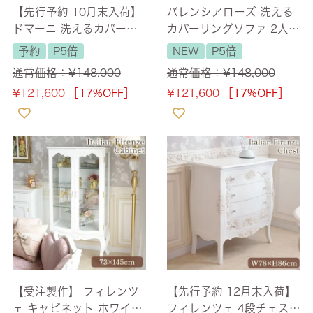
【先行予約 10月末入荷】
バレンシアローズ 洗える
ドマーニ 洗えるカバーリ
カバーリングソファ 2人掛
ングソファ 2人掛け(2P)
け(2P) 薔薇 幅150cm
予約
P5倍
NEW
P5倍
ピンク 幅150cm 【送料無
【送料無料/設置サービス
通常価格：
¥
148,000
通常価格：
¥
148,000
料/設置サービス付】
付】
¥
121,600
［17%OFF］
¥
121,600
［17%OFF］
【受注製作】 フィレンツ
【先行予約 12月末入荷】
ェ キャビネット ホワイト
フィレンツェ 4段チェスト