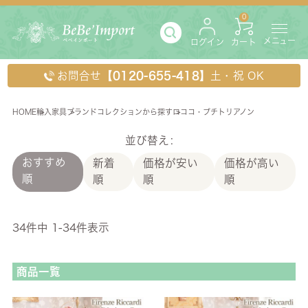
0
メニュー
ログイン
カート
お問合せ
【0120-655-418】
土・祝 OK
HOME
輸入家具
ブランドコレクションから探す
ロココ・プチトリアノン
ロココ・プチトリアノン
並び替え
おすすめ
新着
価格が安い
価格が高い
順
順
順
順
34
件中
1
-
34
件表示
商品一覧