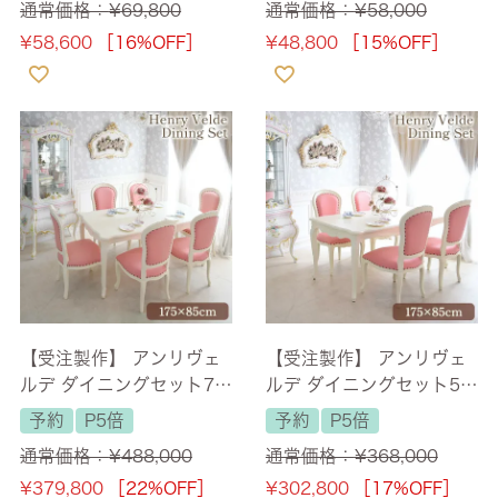
通常価格：
¥
69,800
通常価格：
¥
58,000
¥
58,600
［16%OFF］
¥
48,800
［15%OFF］
【受注製作】 アンリヴェ
【受注製作】 アンリヴェ
ルデ ダイニングセット7P
ルデ ダイニングセット5P
6人掛け アイボリー ピン
4人掛け アイボリー ピン
予約
P5倍
予約
P5倍
ク 幅175cm 【送料無料/
ク 幅175cm 【送料無料/
通常価格：
¥
488,000
通常価格：
¥
368,000
設置サービス付】
設置サービス付】
¥
379,800
［22%OFF］
¥
302,800
［17%OFF］