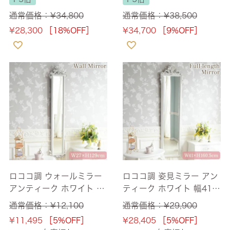
無料】 [Y]
通常価格：
¥
34,800
通常価格：
¥
38,500
¥
28,300
［18%OFF］
¥
34,700
［9%OFF］
ロココ調 ウォールミラー
ロココ調 姿見ミラー アン
アンティーク ホワイト 幅
ティーク ホワイト 幅41c
27cm 【送料無料】 [Y]
m 【送料無料】
通常価格：
¥
12,100
通常価格：
¥
29,900
¥
11,495
［5%OFF］
¥
28,405
［5%OFF］