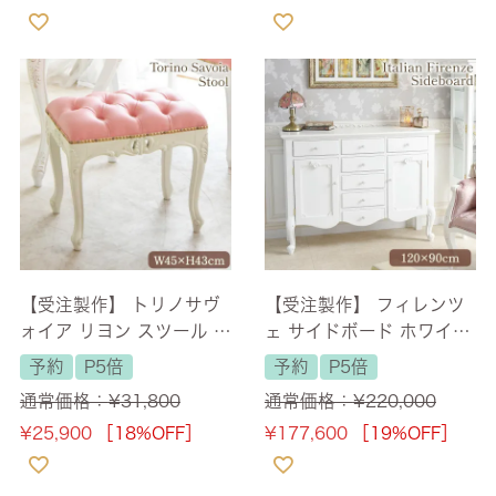
【受注製作】 トリノサヴ
【受注製作】 フィレンツ
ォイア リヨン スツール P
ェ サイドボード ホワイト
VCピンク 幅45cm 【送料
幅120cm 【送料無料/設
予約
P5倍
予約
P5倍
無料】
置サービス付】
通常価格：
¥
31,800
通常価格：
¥
220,000
¥
25,900
［18%OFF］
¥
177,600
［19%OFF］