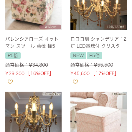
バレンシアローズ オット
ロココ調 シャンデリア 12
マン スツール 薔薇 幅52c
灯 LED電球付 クリスタル
m 【送料無料】 [Y]
調 照明 幅65cm 【送料無
P5倍
NEW
P5倍
料】 [Y]
通常価格：
¥
34,800
通常価格：
¥
55,500
¥
29,200
［16%OFF］
¥
45,600
［17%OFF］