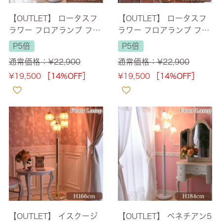
【OUTLET】 ロータスフ
【OUTLET】 ロータスフ
ラワー フロアランプ フロ
ラワー フロアランプ フロ
アライト 4灯 ホワイト 高
アライト 4灯 ゴールド 高
P5倍
P5倍
さ189cm 【送料無料】
さ189cm 【送料無料】
通常価格：
¥
22,900
通常価格：
¥
22,900
[Y]
[Y]
¥
19,500
［14%OFF］
¥
19,500
［14%OFF］
【OUTLET】 イスクージ
【OUTLET】 ベネチアン5