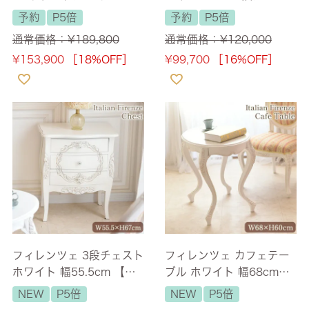
幅73cm 【送料無料/設置
ホワイト 幅78cm 【送料
予約
P5倍
予約
P5倍
サービス付】
無料/設置サービス付】
通常価格：
¥
189,800
通常価格：
¥
120,000
¥
153,900
［18%OFF］
¥
99,700
［16%OFF］
フィレンツェ 3段チェスト
フィレンツェ カフェテー
ホワイト 幅55.5cm 【送
ブル ホワイト 幅68cm
料無料】 [Y]
【送料無料】 [Y]
NEW
P5倍
NEW
P5倍