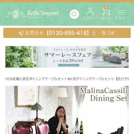
0
メニュー
ログイン
カート
お問合せ
【0120-655-418】
土・祝 OK
HOME
輸入家具
ダイニングテーブルセット
4人用ダイニングテーブルセット
【先行予約 