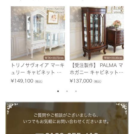
幅103.5cm 【送料無料/
【送料無料/設置サービ
ホ
設置サービス付】
ス付】
料
付
トリノサヴォイア マーキ
【受注製作】 PALMA マ
フ
ュリー キャビネット ホ
ホガニー キャビネット
テ
ワイト 幅76cm 【送料無
幅60cm 【送料無料/設
0
¥
149,100
¥
137,000
¥
（税込）
（税込）
料/設置サービス付】
置サービス付】
ー
ご質問やご相談がございましたら、
いつでもお気軽にお問い合わせくださいませ。