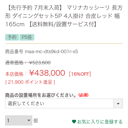
【先行予約 7月末入荷】 マリナカッシーリ 長方
形 ダイニングセット5P 4人掛け 合皮レッド 幅
165cm 【送料無料/設置サービス付】
予約
P5倍
商品番号
maa-mc-dts9kd-001r-s5
通常価格：
¥
523,600
¥
438,000
本店価格：
［16%OFF］
[
21,900
ポイント進呈 ]
商品の設置場所をお選びください。
(必須)
お気に入りに登録する