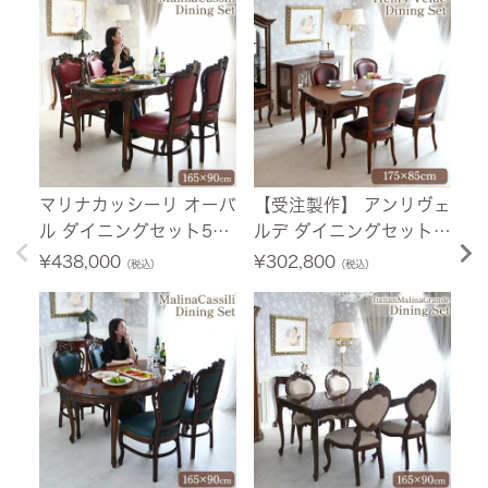
マリナカッシーリ オーバ
【受注製作】 アンリヴェ
イ
ル ダイニングセット5P
ルデ ダイニングセット5
ク
4人掛け 合皮レッド 幅1
P 4人掛け ブラウン ワイ
ブ
¥
438,000
¥
302,800
¥
（税込）
（税込）
65cm 【送料無料/設置
ン 幅175cm 【送料無
無
サービス付】
料/設置サービス付】