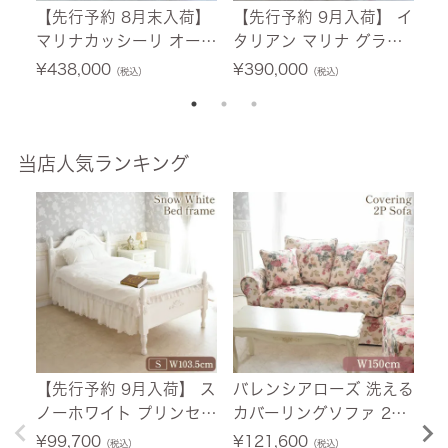
【先行予約 8月末入荷】
【先行予約 9月入荷】 イ
【
マリナカッシーリ オーバ
タリアン マリナ グラン
マ
ル ダイニングセット5P
デ 長方形 ダイニングセ
ダ
¥
438,000
¥
390,000
¥
（税込）
（税込）
4人掛け 合皮グリーン 幅
ット5P 4人掛け ジュリ
掛
165cm 【送料無料/設置
アチェア 幅165cm 【送
5
サービス付】
料無料/設置サービス
ー
付】
当店人気ランキング
【先行予約 9月入荷】 ス
バレンシアローズ 洗える
【
ノーホワイト プリンセス
カバーリングソファ 2人
荷
シングルベッド ホワイト
掛け(2P) 薔薇 幅150cm
ニ
¥
99,700
¥
121,600
¥
（税込）
（税込）