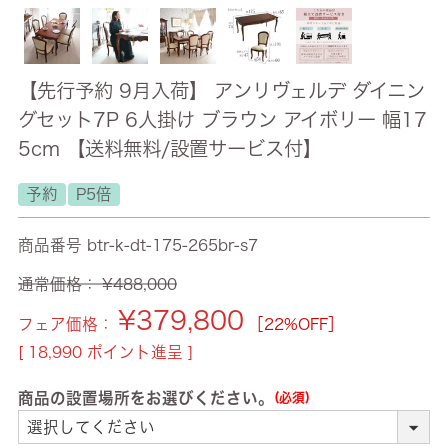
【先行予約 9月入荷】 アンリヴェルデ ダイニン
グセット7P 6人掛け ブラウン アイボリー 幅17
5cm 【送料無料/設置サービス付】
予約
P5倍
商品番号
btr-k-dt-175-265br-s7
通常価格：
¥
488,000
¥
379,800
フェア価格：
［22%OFF］
[
18,990
ポイント進呈 ]
商品の設置場所をお選びください。
(必須)