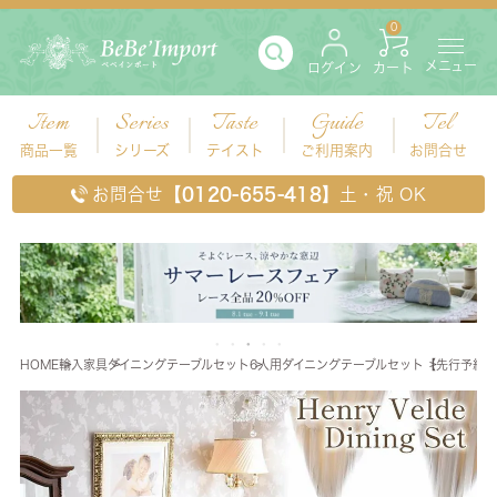
0
メニュー
ログイン
カート
Item
Series
Taste
Guide
Tel
商品一覧
シリーズ
テイスト
ご利用案内
お問合せ
お問合せ
【0120-655-418】
土・祝 OK
HOME
輸入家具
ダイニングテーブルセット
6人用ダイニングテーブルセット
【先行予約 