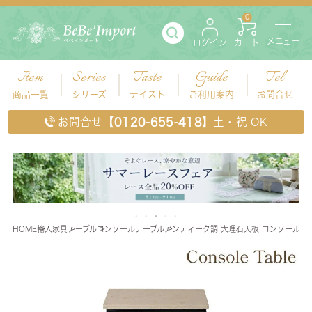
0
メニュー
ログイン
カート
Item
Series
Taste
Guide
Tel
商品一覧
シリーズ
テイスト
ご利用案内
お問合せ
お問合せ
【0120-655-418】
土・祝 OK
HOME
輸入家具
テーブル
コンソールテーブル
アンティーク調 大理石天板 コンソールテー