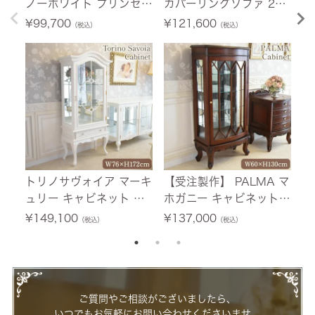
ノーホワイト プリンセス
カバーリングソファ 2人
荷
シングルベッド ホワイト
掛け(2P) 薔薇 幅150cm
ニ
¥
99,700
¥
121,600
¥
（税込）
（税込）
幅103.5cm 【送料無料/
【送料無料/設置サービ
ホ
設置サービス付】
ス付】
料
付
トリノサヴォイア マーキ
【受注製作】 PALMA マ
フ
ュリー キャビネット ホ
ホガニー キャビネット
テ
ワイト 幅76cm 【送料無
幅60cm 【送料無料/設
0
¥
149,100
¥
137,000
¥
（税込）
（税込）
料/設置サービス付】
置サービス付】
ー
ご質問やご相談がございましたら、
いつでもお気軽にお問い合わせくださいませ。