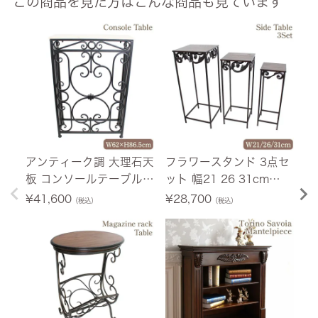
この商品を見た方はこんな商品も見ています
アンティーク調 大理石天
フラワースタンド 3点セ
【
板 コンソールテーブル
ット 幅21 26 31cm
イ
幅62cm アイアン 【送料
【送料無料】
コ
¥
41,600
¥
28,700
¥
（税込）
（税込）
無料】
【