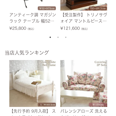
アンティーク調 マガジン
【受注製作】 トリノサヴ
フ
ラック テーブル 幅52cm
ォイア マントルピース
チ
小型家具 【送料無料】
ブラウン 幅100cm 【送
ワ
¥
25,800
¥
121,600
¥
（税込）
（税込）
料無料/設置サービス
料
付】
当店人気ランキング
【先行予約 9月入荷】 ス
バレンシアローズ 洗える
【