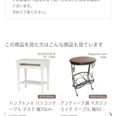
ございます。
予めご了承ください。
この商品を見た方はこんな商品も見ています
ハンプトンⅡ パソコンテ
アンティーク調 マガジン
ヨ
ーブル デスク 幅70cm
ラック テーブル 幅52cm
き
【送料無料】
小型家具 【送料無料】
(