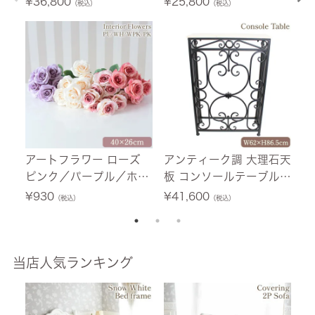
¥
36,800
¥
25,800
¥
（税込）
（税込）
さ
[Y
アートフラワー ローズ
アンティーク調 大理石天
ア
ピンク／パープル／ホワ
板 コンソールテーブル
ー
イト／ホワイトピンク
幅62cm アイアン 【送料
ド
¥
930
¥
41,600
¥
（税込）
（税込）
無料】
当店人気ランキング