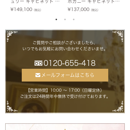
ュリー キャビネット ホ
ホガニー キャビネット
テ
ワイト 幅76cm 【送料無
幅60cm 【送料無料/設
0
¥
149,100
¥
137,000
¥
（税込）
（税込）
料/設置サービス付】
置サービス付】
ー
ご質問やご相談がございましたら、
いつでもお気軽にお問い合わせくださいませ。
0120-655-418
メールフォームはこちら
【営業時間】10:00 ～ 17:00（日曜定休）
ご注文は24時間年中無休で受け付けております。