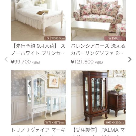
【先行予約 9月入荷】 ス
バレンシアローズ 洗える
フ
ノーホワイト プリンセス
カバーリングソファ 2人
セ
シングルベッド ホワイト
掛け(2P) 薔薇 幅150cm
イ
¥
99,700
¥
121,600
¥
（税込）
（税込）
幅103.5cm 【送料無料/
【送料無料/設置サービ
料
設置サービス付】
ス付】
トリノサヴォイア マーキ
【受注製作】 PALMA マ
フ