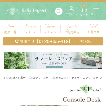
0
メニュー
ログイン
カート
Item
Series
Taste
Guide
Tel
商品一覧
シリーズ
テイスト
ご利用案内
お問合せ
お問合せ
【0120-655-418】
土・祝 OK
HOME
輸入家具
テーブル
コンソールテーブル
ジェニファーテイラー コンソールデスク He