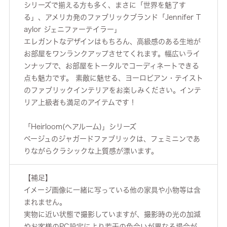
シリーズで揃える方も多く、まさに「世界を魅了す
る」、アメリカ発のファブリックブランド「Jennifer T
aylor ジェニファーテイラー」
エレガントなデザインはもちろん、高級感のある生地が
お部屋をワンランクアップさせてくれます。幅広いライ
ンナップで、お部屋をトータルでコーディネートできる
点も魅力です。 素敵に魅せる、ヨーロピアン・テイスト
のファブリックインテリアをお楽しみください。インテ
リア上級者も満足のアイテムです！
「Heirloom(ヘアルーム)」シリーズ
ベージュのジャガードファブリックは、フェミニンであ
りながらクラシックな上質感が漂います。
【補足】
イメージ画像に一緒に写っている他の家具や小物等は含
まれません。
実物に近い状態で撮影していますが、撮影時の光の加減
やお客様のPC設定により若干の色合いが異なる場合が