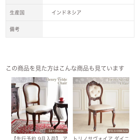
生産国
インドネシア
備考
この商品を見た方はこんな商品も見ています
【先行予約 9月入荷】 ア
トリノサヴォイア ダイニ
イ