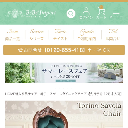
0
メニュー
ログイン
カート
Item
Series
Taste
Guide
Tel
商品一覧
シリーズ
テイスト
ご利用案内
お問合せ
お問合せ
【0120-655-418】
土・祝 OK
HOME
輸入家具
チェア・椅子・スツール
ダイニングチェア
【先行予約 12月末入荷】 