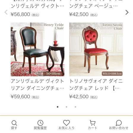
ンリヴェルデ ヴィクトリ
ングチェア ベージュ
ェ
アン ダイニングチェア
【送料無料】
m
¥
56,800
¥
42,500
¥
（税込）
（税込）
ヘリテージアイボリー ブ
ラウン 【送料無料】
アンリヴェルデ ヴィクト
トリノサヴォイア ダイニ
エ
リアン ダイニングチェア
ングチェア レッド 【送
タ
フォレストグリーン ブラ
料無料】
ス
¥
59,600
¥
42,500
¥
（税込）
（税込）
ウン 【送料無料】
ン
【
当店人気ランキング
探す
閲覧履歴
お気に入り
カート
お問い合わせ