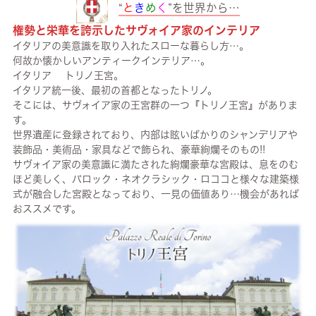
“
と
き
め
く
”を世界から…
権勢と栄華を誇示したサヴォイア家のインテリア
イタリアの美意識を取り入れたスローな暮らし方…。
何故か懐かしいアンティークインテリア…。
イタリア トリノ王宮。
イタリア統一後、最初の首都となったトリノ。
そこには、サヴォイア家の王宮群の一つ『トリノ王宮』がありま
す。
世界遺産に登録されており、内部は眩いばかりのシャンデリアや
装飾品・美術品・家具などで飾られ、豪華絢爛そのもの!!
サヴォイア家の美意識に満たされた絢爛豪華な宮殿は、息をのむ
ほど美しく、バロック・ネオクラシック・ロココと様々な建築様
式が融合した宮殿となっており、一見の価値あり…機会があれば
おススメです。