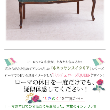
“
と
き
め
く
”を世界から…
ローマの休日での名場面にも登場した、本物のインテリア!!