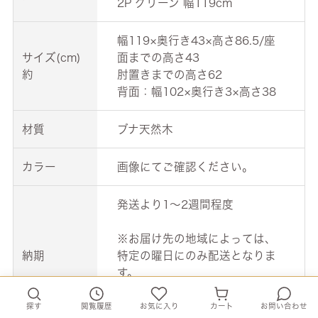
2P グリーン 幅119cm
幅119×奥行き43×高さ86.5/座
サイズ(cm)
面までの高さ43
約
肘置きまでの高さ62
背面：幅102×奥行き3×高さ38
材質
ブナ天然木
カラー
画像にてご確認ください。
発送より1～2週間程度
※お届け先の地域によっては、
納期
特定の曜日にのみ配送となりま
す。
お急ぎの際は事前にお問合せ下
さい。
探す
閲覧履歴
お気に入り
カート
お問い合わせ