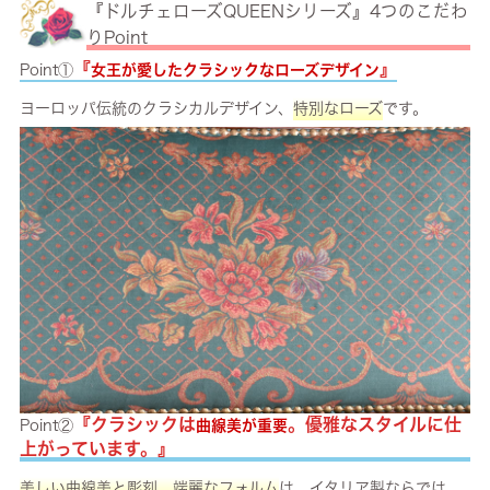
『ドルチェローズQUEENシリーズ』4つのこだわ
りPoint
『
』
Point①
女王が愛したクラシックなローズデザイン
ヨーロッパ伝統のクラシカルデザイン、
特別なローズ
です。
『クラシックは
。優雅なスタイルに仕
Point②
曲線美が重要
上がっています。』
美しい曲線美と彫刻、端麗なフォルム
は、イタリア製ならでは。