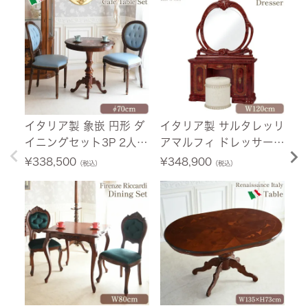
イタリア製 象嵌 円形 ダ
イタリア製 サルタレッリ
イ
イニングセット3P 2人掛
アマルフィ ドレッサー
ェ
け 本革ブルー 幅70cm
ブラウン 幅120cm 【送
4
¥
338,500
¥
348,900
¥
（税込）
（税込）
【送料無料/設置サービ
料無料/設置サービス
ス付】
付】