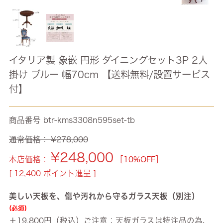
イタリア製 象嵌 円形 ダイニングセット3P 2人
掛け ブルー 幅70cm 【送料無料/設置サービス
付】
商品番号
btr-kms3308n595set-tb
通常価格：
¥
278,000
¥
248,000
本店価格：
［10%OFF］
[
12,400
ポイント進呈 ]
美しい天板を、傷や汚れから守るガラス天板（別注）
(必須)
＋19,800円（税込）ご注意：天板ガラスは特注品の為、