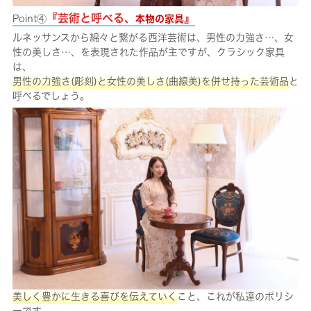
『芸術と呼べる、
』
Point④
本物の家具
ルネッサンスから綿々と繋がる西洋芸術は、男性の力強さ…、女
性の美しさ…、を表現された作品が主ですが、クラシック家具
は、
男性の力強さ(彫刻)と女性の美しさ(曲線美)を併せ持った芸術品
と
呼べるでしょう。
美しく豊かに生きる喜びを伝えていく
こと、これが私達のポリシ
ーです。