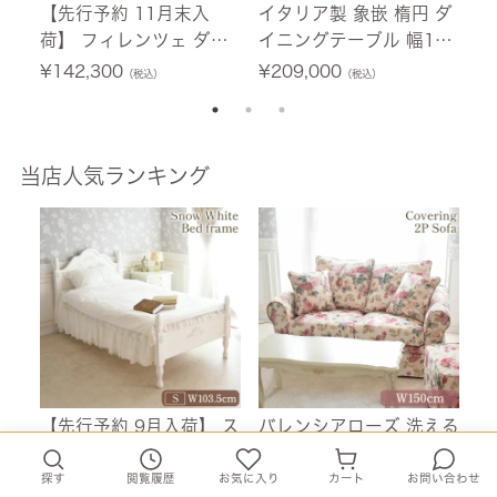
【先行予約 11月末入
イタリア製 象嵌 楕円 ダ
【
荷】 フィレンツェ ダイ
イニングテーブル 幅135
A
ニングセット3P 2人掛け
cm 【送料無料/設置サー
グ
¥
142,300
¥
209,000
¥
（税込）
（税込）
グリーン 幅80cm 【送料
ビス付】
1
無料/設置サービス付】
料
当店人気ランキング
【先行予約 9月入荷】 ス
バレンシアローズ 洗える
【
ノーホワイト プリンセス
カバーリングソファ 2人
荷
シングルベッド ホワイト
掛け(2P) 薔薇 幅150cm
ニ
探す
閲覧履歴
お気に入り
カート
お問い合わせ
¥
99,700
¥
121,600
¥
（税込）
（税込）