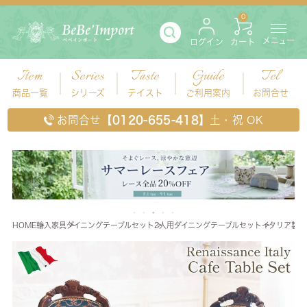
0
メニュー
ログイン
カート
Item
Series
Taste
Guide
Tel
商品一覧
シリーズ
テイスト
ご利用案内
お問合せ
お問合せ
【0120-655-418】
土・祝 OK
HOME
輸入家具
ダイニングテーブルセット
2人用ダイニングテーブルセット
イタリア製 象