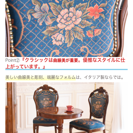
『クラシックは
。優雅なスタイルに仕
Point②
曲線美が重要
上がっています。』
美しい曲線美と彫刻、端麗なフォルム
は、イタリア製ならでは。