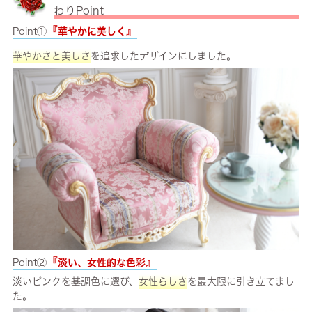
わりPoint
『
』
Point①
華やかに美しく
華やかさと美しさ
を追求したデザインにしました。
『
』
Point②
淡い、女性的な色彩
淡いピンクを基調色に選び、
女性らしさ
を最大限に引き立てまし
た。