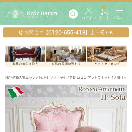
0
メニュー
ログイン
カート
お問合せ
【0120-655-418】
土・祝 OK
HOME
輸入家具
ソファ
1人掛けソファ
イタリア製 ロココ アントワネット 1人掛けソファ(