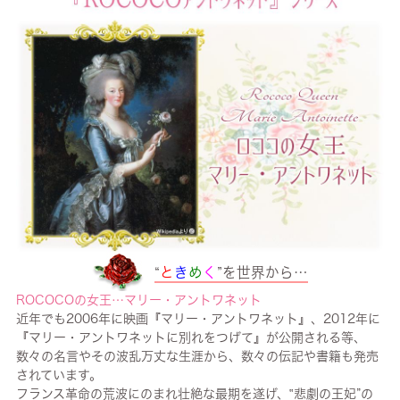
“
と
き
め
く
”を世界から…
ROCOCOの女王…マリー・アントワネット
近年でも2006年に映画『マリー・アントワネット』、2012年に
『マリー・アントワネットに別れをつげて』が公開される等、
数々の名言やその波乱万丈な生涯から、数々の伝記や書籍も発売
されています。
フランス革命の荒波にのまれ壮絶な最期を遂げ、‟悲劇の王妃”の