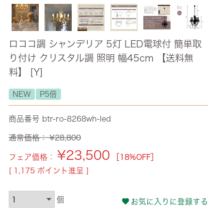
ロココ調 シャンデリア 5灯 LED電球付 簡単取
り付け クリスタル調 照明 幅45cm 【送料無
料】 [Y]
NEW
P5倍
商品番号
btr-ro-8268wh-led
通常価格：
¥
28,800
¥
23,500
フェア価格：
［18%OFF］
[
1,175
ポイント進呈 ]
お気に入りに登録する