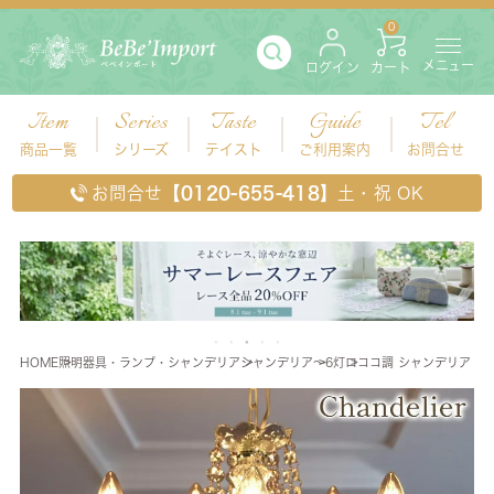
0
メニュー
ログイン
カート
Item
Series
Taste
Guide
Tel
商品一覧
シリーズ
テイスト
ご利用案内
お問合せ
お問合せ
【0120-655-418】
土・祝 OK
HOME
照明器具・ランプ・シャンデリア
シャンデリア
～6灯
ロココ調 シャンデリア 5灯 