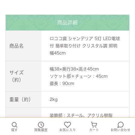
商品詳細
ロココ調 シャンデリア 5灯 LED電球
商品名
付 簡単取り付け クリスタル調 照明
幅45cm
幅38×奥行38×高さ45cm
サイズ
ソケット部＋チェーン：45cm
（約）
最長：90cm
重量（約）
2kg
装飾部：スチール、アクリル樹脂
電球：ガラス
材質
探す
閲覧履歴
お気に入り
カート
お問い合わせ