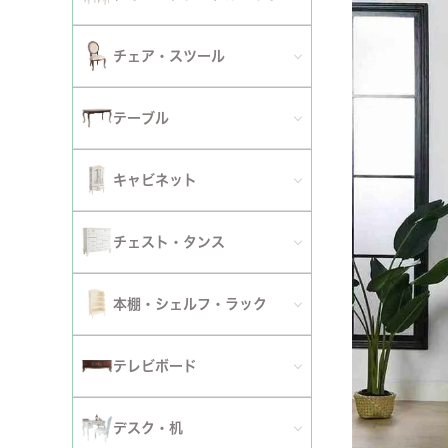
2人掛けソファ
チェア
セミシングルベッド
全てのダイニングテーブルセット
チェア・スツール
テーブ
3人掛けソファ
シングルベッド
2人用ダイニングテーブルセット
TVボ
全てのチェア
テーブル
カウチソファ
セミダブルベッド
4人用ダイニングテーブルセット
ダイニングチェア
全てのテーブル
オットマン・スツール
キャビネット
ダブルベッド
6人用ダイニングテーブルセット
アームチェア
ダイニングテーブル
ファブリックソファ
キャビネット・カップボード
ワイドダブルベッド
チェスト・タンス
伸長式テーブルセット
サロンチェア
ローテーブル・センターテーブル
革・レザー・合皮ソファ
サイドボード
クイーンベッド
全てのチェスト・タンス
ファブリックチェアセット
本棚・シェルフ・ラック
デスクチェア・オフィスチェア
サイドテーブル・カフェテーブル
洗えるカバーリングソファ
セット
キングベッド
幅～50cm
革・レザー・合皮チェアセット
全ての本棚・シェルフ・ラック
ロッキングチェア
テレビボード
コンソールテーブル
撥水加工ソファ
セット
幅51～90cm
ダイニングテーブル
ハンガーラック・ポールハンガー
リクライニングチェア
全てのテレビボード
丸テーブル・楕円テーブル
ローテーブル・センターテーブル
デスク・机
マットレス
幅91～150cm