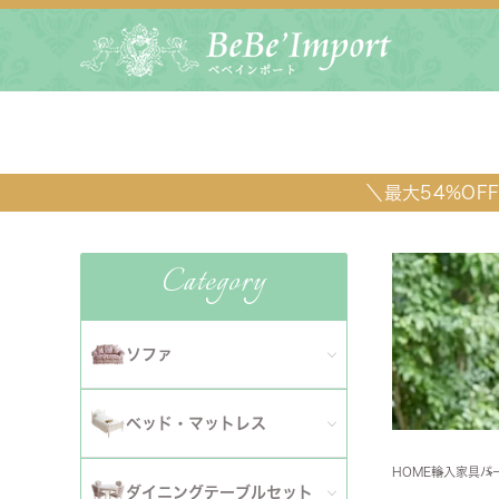
＼最大54%O
Category
ソファ
全てのソファ
ベッド・マットレス
ダイニ
1人掛けソファ
HOME
輸入家具
パ
全てのベッド・マットレス
ソファ
ダイニングテーブルセット