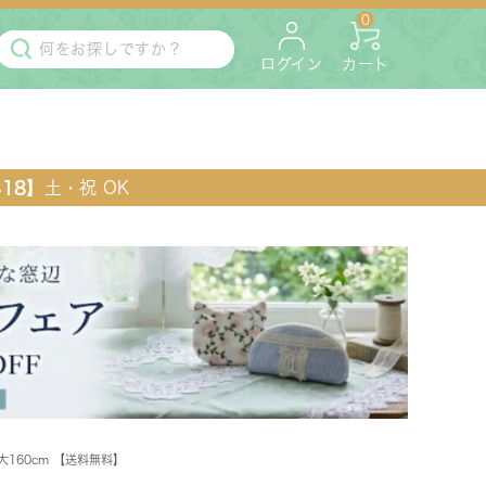
0
ログイン
カート
418】
土・祝 OK
・マットレス
ペット用
最大160cm 【送料無料】
ラック・コンソール・花台