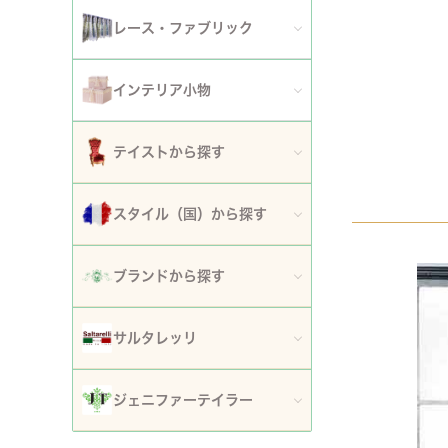
アート額
ガーデンファニチャー
セット
レース・ファブリック
ウォールデコレーション
プランター・鉢カバー
ティッシュボックスカバー・ダストボックス
インテリア小物
時計
ガーデン装飾・置物・オブジェ
ドイリー
ティッシュボックスカバー
テイストから探す
フラワースタンド・花台・コラム
テーブルセンター・ランナー
ダストボックス
ロココ調家具
スタイル（国）から探す
噴水
テーブルクロス
収納・ケース・ディスプレイ
姫系家具
イタリア
ポスト
ブランドから探す
カフェカーテン・カーテン
置物・オブジェ
白家具・ホワイトインテリア
フランス
傘立て
ロココ・アントワネット
クッション・シートクッション・ピロー・カバー
サルタレッリ
写真立て・フォトフレーム
ローズ・花柄家具
フランス近代
玄関エントランス家具
ロココ・プチトリアノン
ソファカバー・マルチカバー・ベッドカバー
全てのサルタレッリ
花瓶・フラワーベース
ジェニファーテイラー
マホガニー家具
イギリス
マット・敷物
スノーホワイト・プチロココ
コースター・ランチョンマット
アートフラワー・グリーン