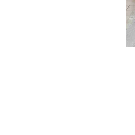
サヴォイア・ジュリア
サヴォイア・マリナ
トリノサヴォイア
ミラノ・クラシック・モダン
チェスターフィールド
アンリヴェルデ
パルマ
クイーンアン・クラシック
ジョージアン・アンティーク