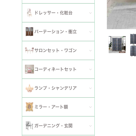
ダイニングチェア
セット
パーソナルチェア
幅～120cm
伸長式・エクステンションテーブル
セット
全てのデスク
ドレッサー・化粧台
幅151cm以上
ワゴン
ファブリックチェア
幅121～150cm
こたつ・こたつテーブル
セット
全てのドレッサー
2段
パーテーション・衝立
革・レザー・合皮チェア
幅151cm～
セット
スツール・収納スツール
3段
全てのパーテーション・衝立
スツール・収納スツール・ベンチ
サロンセット・ワゴン
セット
セット
4段
セット
セット
サロンセット
コーディネートセット
5段以上
サイドテーブル・カフェテーブル
全てのコーディネートセット
ランプ・シャンデリア
セット
サロンチェア
全てのランプ・シャンデリア
ミラー・アート額
ワゴン
ランプ
ミラー
ガーデニング・玄関
コンソールテーブル
シャンデリア・天井照明