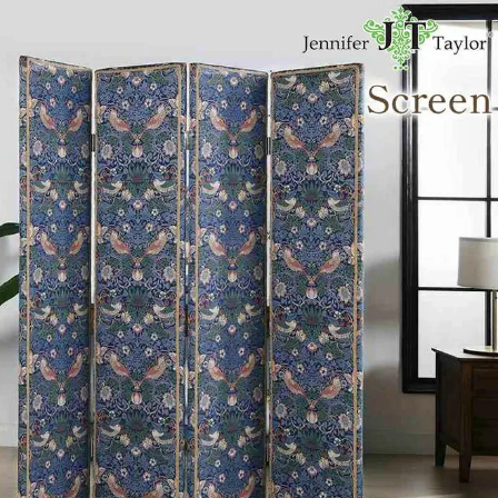
・スツール
本棚・ラック
シリー
ル
飾り棚・キャビネット
テイス
ード・サイドボード
ドレッサー
玄関・