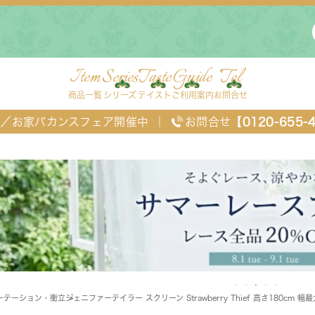
Item
Series
Taste
Guide
Tel
商品一覧
シリーズ
テイスト
ご利用案内
お問合せ
FF／お家バカンスフェア開催中
｜
お問合せ
【0120-655-
ングセット
デスク・ワゴン・スクリーン
ベッド
ーテーション・衝立
ジェニファーテイラー スクリーン Strawberry Thief 高さ180cm 幅
チェスト
TEL