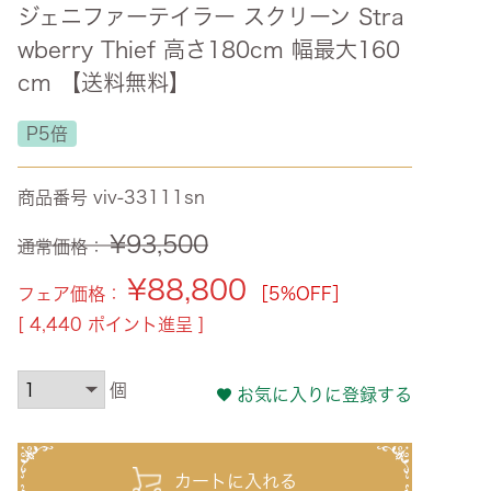
ジェニファーテイラー スクリーン Stra
ズ・オリジナル
wberry Thief 高さ180cm 幅最大160
ト
cm 【送料無料】
その他収納
P5倍
商品番号
viv-33111sn
¥
93,500
通常価格：
¥
88,800
フェア価格：
［5%OFF］
[
4,440
ポイント進呈 ]
お気に入りに登録する
カートに入れる