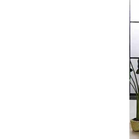
全てのジェニファーテイラー
猫脚家具
ヨーロピアン・ガーデン
ステラリボン
敷物・マット・ラグ・カーペット
時計
フレンチ家具
マリーテレーズ
ファッション雑貨
カフェカーテン
イタリア家具
ロワイヤル・クラシック
その他
ダイニング・キッチン用品
英国調家具
エトワールブランシュ
バス・トイレ・サニタリー用品
パリ・アパルトメント
アールヌーヴォー
フレンチ・カントリー
ホワイトプリンセス
フィレンツェ・クラシック