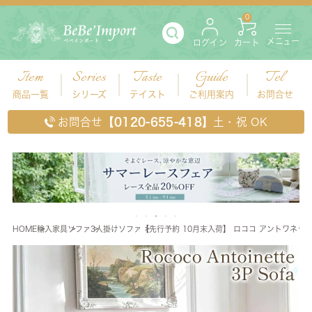
0
メニュー
ログイン
カート
Item
Series
Taste
Guide
Tel
商品一覧
シリーズ
テイスト
ご利用案内
お問合せ
お問合せ
【0120-655-418】
土・祝 OK
HOME
輸入家具
ソファ
3人掛けソファ
【先行予約 10月末入荷】 ロココ アントワネット