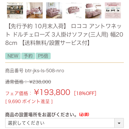
【先行予約 10月末入荷】 ロココ アントワネッ
ト ドルチェローズ 3人掛けソファ(三人用) 幅20
8cm 【送料無料/設置サービス付】
NEW
予約
P5倍
商品番号
btr-jks-ls-508-nro
通常価格：
¥
238,000
¥
193,800
フェア価格：
［18%OFF］
[
9,690
ポイント進呈 ]
商品の設置場所をお選びください。
(必須)