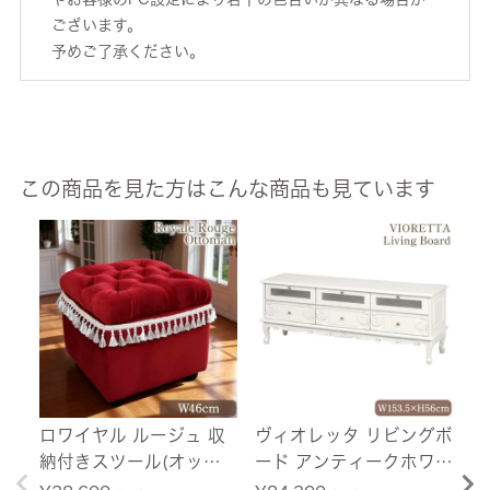
ございます。
予めご了承ください。
この商品を見た方はこんな商品も見ています
ロワイヤル ルージュ 収
ヴィオレッタ リビングボ
ジ
納付きスツール(オット
ード アンティークホワイ
ム
マン) ベルベット レッド
ト 幅153cm 【送料無
ベ