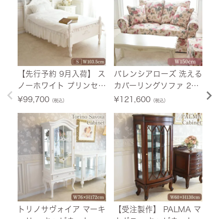
【先行予約 9月入荷】 ス
バレンシアローズ 洗える
【
ノーホワイト プリンセス
カバーリングソファ 2人
荷
シングルベッド ホワイト
掛け(2P) 薔薇 幅150cm
ニ
¥
99,700
¥
121,600
¥
（税込）
（税込）
幅103.5cm 【送料無料/
【送料無料/設置サービ
ホ
設置サービス付】
ス付】
料
付
トリノサヴォイア マーキ
【受注製作】 PALMA マ
フ