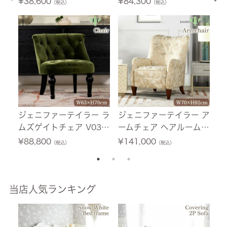
¥
38,600
¥
84,300
¥
（税込）
（税込）
幅46cm 【送料無料】
料/設置サービス付】
人
ジェニファーテイラー ラ
ジェニファーテイラー ア
ジ
ムズゲイトチェア V036
ームチェア ヘアルーム
人
ベロア 幅63cm 1人掛け
(Heirloom) 幅70cm 1人
ベ
¥
88,800
¥
141,000
¥
（税込）
（税込）
【送料無料】
掛け 【送料無料/設置サ
【
ービス付】
ス
当店人気ランキング