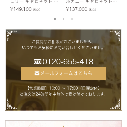
ュリー キャビネット ホ
ホガニー キャビネット
テ
ワイト 幅76cm 【送料無
幅60cm 【送料無料/設
0
¥
149,100
¥
137,000
¥
（税込）
（税込）
料/設置サービス付】
置サービス付】
ー
ご質問やご相談がございましたら、
いつでもお気軽にお問い合わせくださいませ。
0120-655-418
メールフォームはこちら
【営業時間】10:00 ～ 17:00（日曜定休）
ご注文は24時間年中無休で受け付けております。