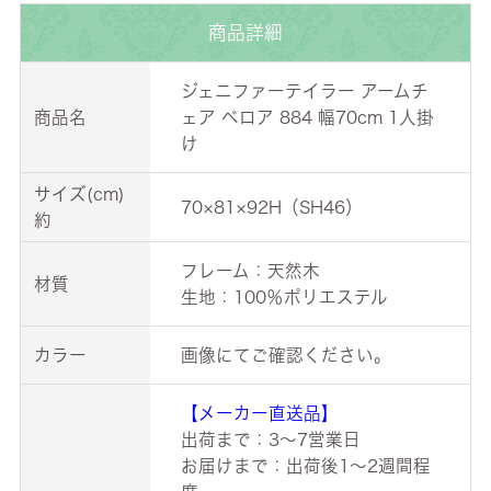
商品詳細
ジェニファーテイラー アームチ
商品名
ェア ベロア 884 幅70cm 1人掛
け
サイズ(cm)
70×81×92H（SH46）
約
フレーム：天然木
材質
生地：100％ポリエステル
カラー
画像にてご確認ください。
【メーカー直送品】
出荷まで：3～7営業日
お届けまで：出荷後1～2週間程