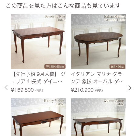
この商品を見た方はこんな商品も見ています
【先行予約 9月入荷】 ジ
イタリアン マリナ グラ
ア
ュリア 伸長式 ダイニン
ンデ 象嵌 オーバル ダイ
ア
グテーブル 幅135cm→1
ニングテーブル 165cm
ー
¥
169,800
¥
210,900
¥
（税込）
（税込）
65cm 【送料無料/設置
【送料無料/設置サービ
【
サービス付】
ス付】
ス