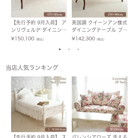
【先行予約 9月入荷】 ア
英国調 クイーンアン様式
ア
ンリヴェルデ ダイニング
ダイニングテーブル ブラ
グ
テーブル ブラウン 幅17
ウン 幅170cm 【送料無
4
¥
150,100
¥
142,300
¥
（税込）
（税込）
5cm 【送料無料/設置サ
料/設置サービス付】
サ
ービス付】
当店人気ランキング
【先行予約 9月入荷】 ス
バレンシアローズ 洗える
【