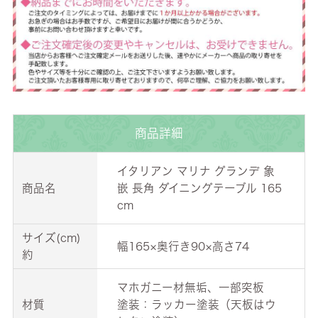
商品詳細
イタリアン マリナ グランデ 象
商品名
嵌 長角 ダイニングテーブル 165
cm
サイズ(cm)
幅165×奥行き90×高さ74
約
マホガニー材無垢、一部突板
材質
塗装：ラッカー塗装（天板はウ