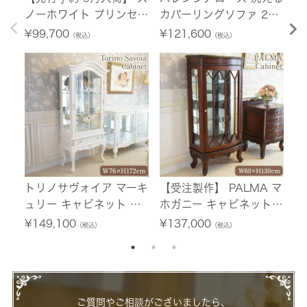
ノーホワイト プリンセス
カバーリングソファ 2人
荷
シングルベッド ホワイト
掛け(2P) 薔薇 幅150cm
ニ
¥
99,700
¥
121,600
¥
（税込）
（税込）
幅103.5cm 【送料無料/
【送料無料/設置サービ
ホ
設置サービス付】
ス付】
料
付
トリノサヴォイア マーキ
【受注製作】 PALMA マ
フ
ュリー キャビネット ホ
ホガニー キャビネット
テ
ワイト 幅76cm 【送料無
幅60cm 【送料無料/設
0
¥
149,100
¥
137,000
¥
（税込）
（税込）
料/設置サービス付】
置サービス付】
ー
ご質問やご相談がございましたら、