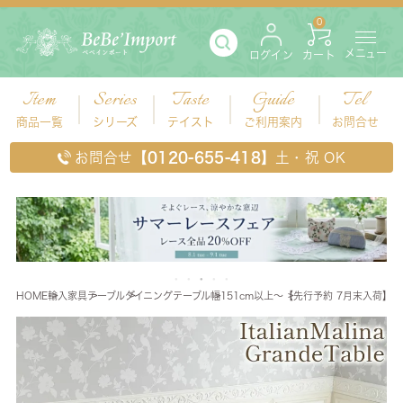
0
メニュー
ログイン
カート
Item
Series
Taste
Guide
Tel
商品一覧
シリーズ
テイスト
ご利用案内
お問合せ
お問合せ
【0120-655-418】
土・祝 OK
HOME
輸入家具
テーブル
ダイニングテーブル
幅151cm以上～
【先行予約 7月末入荷】 イ