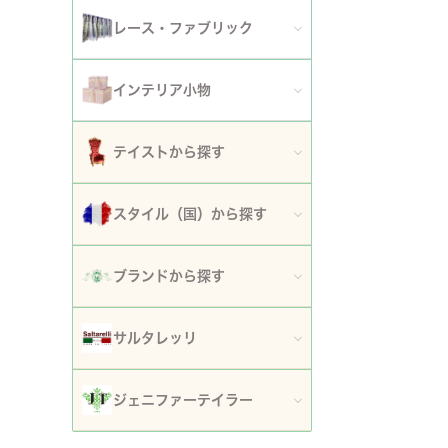
アート額
ガーデンファニチャー
セット
レース・ファブリック
ウォールデコレーション
プランター・鉢カバー
ティッシュボックスカバー・ダストボックス
インテリア小物
時計
ガーデン装飾・置物・オブジェ
ドイリー
ティッシュボックスカバー
テイストから探す
フラワースタンド・花台・コラム
テーブルセンター・ランナー
ダストボックス
ロココ調家具
スタイル（国）から探す
噴水
テーブルクロス
収納・ケース・ディスプレイ
姫系家具
イタリア
ポスト
ブランドから探す
カフェカーテン・カーテン
置物・オブジェ
白家具・ホワイトインテリア
フランス
傘立て
ロココ・アントワネット
クッション・シートクッション・ピロー・カバー
サルタレッリ
写真立て・フォトフレーム
ローズ・花柄家具
フランス近代
玄関エントランス家具
ロココ・プチトリアノン
ソファカバー・マルチカバー・ベッドカバー
全てのサルタレッリ
花瓶・フラワーベース
ジェニファーテイラー
マホガニー家具
イギリス
マット・敷物
スノーホワイト・プチロココ
コースター・ランチョンマット
アートフラワー・グリーン