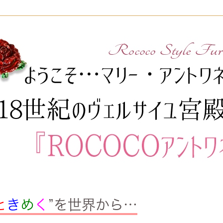
と
き
め
く
”を世界から…