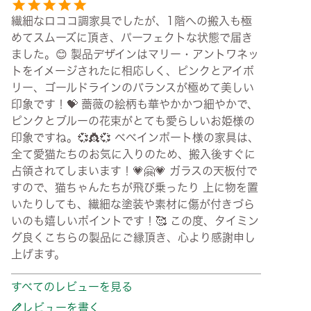
繊細なロココ調家具でしたが、1階への搬入も極
めてスムーズに頂き、パーフェクトな状態で届き
ました。😊 製品デザインはマリー・アントワネッ
トをイメージされたに相応しく、ピンクとアイボ
リー、ゴールドラインのバランスが極めて美しい
印象です！💝 薔薇の絵柄も華やかかつ細やかで、
ピンクとブルーの花束がとても愛らしいお姫様の
印象ですね。💞👸💞 べべインポート様の家具は、
全て愛猫たちのお気に入りのため、搬入後すぐに
占領されてしまいます！💗🤗💗 ガラスの天板付で
すので、猫ちゃんたちが飛び乗ったり 上に物を置
いたりしても、繊細な塗装や素材に傷が付きづら
いのも嬉しいポイントです！🥰 この度、タイミン
グ良くこちらの製品にご縁頂き、心より感謝申し
上げます。
すべてのレビューを見る
レビューを書く