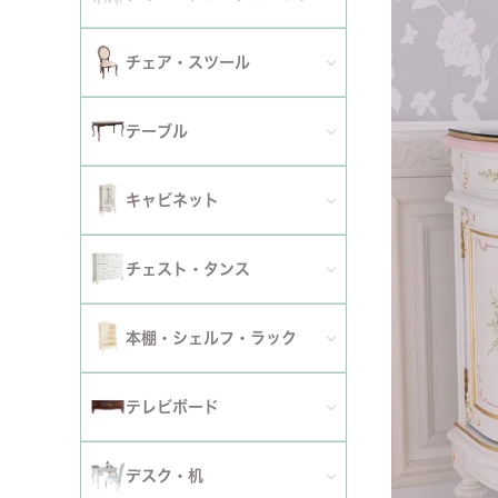
2人掛けソファ
チェア
セミシングルベッド
全てのダイニングテーブルセット
チェア・スツール
テーブ
3人掛けソファ
シングルベッド
2人用ダイニングテーブルセット
TVボ
全てのチェア
テーブル
カウチソファ
セミダブルベッド
4人用ダイニングテーブルセット
ダイニングチェア
全てのテーブル
オットマン・スツール
キャビネット
ダブルベッド
6人用ダイニングテーブルセット
アームチェア
ダイニングテーブル
ファブリックソファ
キャビネット・カップボード
ワイドダブルベッド
チェスト・タンス
伸長式テーブルセット
サロンチェア
ローテーブル・センターテーブル
革・レザー・合皮ソファ
サイドボード
クイーンベッド
全てのチェスト・タンス
ファブリックチェアセット
本棚・シェルフ・ラック
デスクチェア・オフィスチェア
サイドテーブル・カフェテーブル
洗えるカバーリングソファ
セット
キングベッド
幅～50cm
革・レザー・合皮チェアセット
全ての本棚・シェルフ・ラック
ロッキングチェア
テレビボード
コンソールテーブル
撥水加工ソファ
セット
幅51～90cm
ダイニングテーブル
ハンガーラック・ポールハンガー
リクライニングチェア
全てのテレビボード
丸テーブル・楕円テーブル
ローテーブル・センターテーブル
デスク・机
マットレス
幅91～150cm