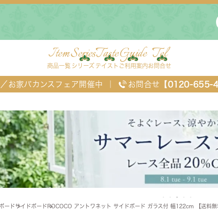
Item
Series
Taste
Guide
Tel
商品一覧
シリーズ
テイスト
ご利用案内
お問合せ
FF／お家バカンスフェア開催中
｜
お問合せ
【0120-655-
ングセット
デスク・ワゴン・スクリーン
ベッド
Vボード
サイドボード
ROCOCO アントワネット サイドボード ガラス付 幅122cm 【送料
チェスト
TEL