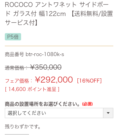
ROCOCO アントワネット サイドボー
ズ・オリジナル
ド ガラス付 幅122cm 【送料無料/設置
ト
サービス付】
その他収納
P5倍
商品番号
btr-roc-1080k-s
¥
350,000
通常価格：
¥
292,000
フェア価格：
［16%OFF］
[
14,600
ポイント進呈 ]
商品の設置場所をお選びください。
(必須)
残りわずかです。