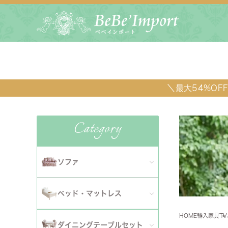
＼最大54%O
Category
ソファ
全てのソファ
ベッド・マットレス
ダイニ
1人掛けソファ
HOME
輸入家具
T
全てのベッド・マットレス
ソファ
ダイニングテーブルセット