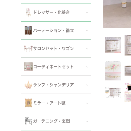
ダイニングチェア
セット
パーソナルチェア
幅～120cm
伸長式・エクステンションテーブル
セット
全てのデスク
ドレッサー・化粧台
幅151cm以上
ワゴン
ファブリックチェア
幅121～150cm
こたつ・こたつテーブル
セット
全てのドレッサー
2段
パーテーション・衝立
革・レザー・合皮チェア
幅151cm～
セット
スツール・収納スツール
3段
全てのパーテーション・衝立
スツール・収納スツール・ベンチ
サロンセット・ワゴン
セット
セット
4段
セット
セット
サロンセット
コーディネートセット
5段以上
サイドテーブル・カフェテーブル
全てのコーディネートセット
ランプ・シャンデリア
セット
サロンチェア
全てのランプ・シャンデリア
ミラー・アート額
ワゴン
ランプ
ミラー
ガーデニング・玄関
コンソールテーブル
シャンデリア・天井照明