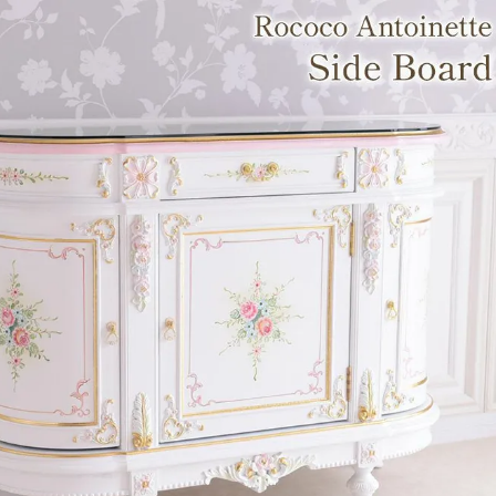
・スツール
本棚・ラック
シリー
ル
飾り棚・キャビネット
テイス
ード・サイドボード
ドレッサー
玄関・