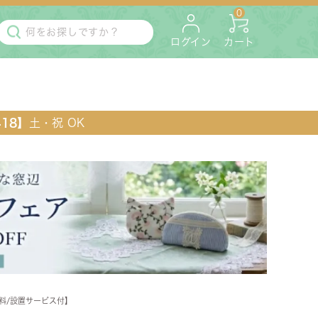
0
ログイン
カート
418】
土・祝 OK
・マットレス
ペット用
無料/設置サービス付】
ラック・コンソール・花台