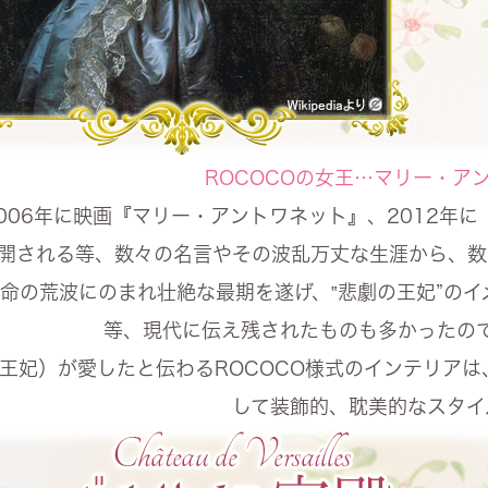
ROCOCOの女王…マリー・ア
006年に映画『マリー・アントワネット』、2012年
開される等、数々の名言やその波乱万丈な生涯から、数
命の荒波にのまれ壮絶な最期を遂げ、‟悲劇の王妃”の
等、現代に伝え残されたものも多かったの
王妃）が愛したと伝わるROCOCO様式のインテリア
して装飾的、耽美的なスタイ