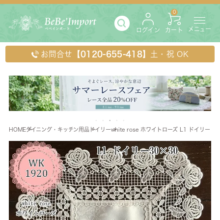
0
メニュー
ログイン
カート
お問合せ
【0120-655-418】
土・祝 OK
HOME
ダイニング・キッチン用品
ドイリー
white rose ホワイトローズ L1 ドイリー 30