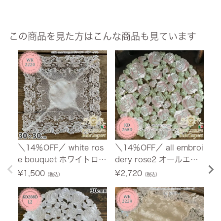
この商品を見た方はこんな商品も見ています
＼14％OFF／ white ros
＼14％OFF／ all embroi
＼
e bouquet ホワイトロー
dery rose2 オールエン
u
ズブーケット L1 ドイリ
ブロイダリーローズ2 L2
イ
¥
1,500
¥
2,720
¥
（税込）
（税込）
ー 30×30
ドイリー 30cmRD