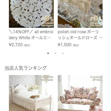
＼14％OFF／ all embroi
polish old rose ポーリ
w
dery White オールエン
ッシュオールドローズ L
ズ
ブロイダリーホワイト L
1 ドイリー 30×30
3
¥
2,720
¥
1,500
¥
（税込）
（税込）
2 ドイリー 30cmRD
当店人気ランキング