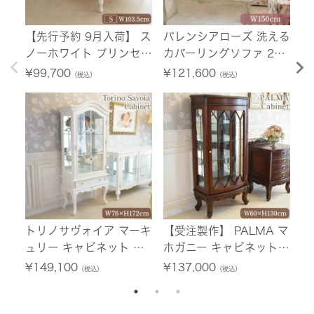
【先行予約 9月入荷】 ス
バレンシアローズ 洗える
【
ノーホワイト プリンセス
カバーリングソファ 2人
荷
シングルベッド ホワイト
掛け(2P) 薔薇 幅150cm
ニ
¥
99,700
¥
121,600
¥
（税込）
（税込）
幅103.5cm 【送料無料/
【送料無料/設置サービ
ホ
設置サービス付】
ス付】
料
付
トリノサヴォイア マーキ
【受注製作】 PALMA マ
フ
ュリー キャビネット ホ
ホガニー キャビネット
テ
ワイト 幅76cm 【送料無
幅60cm 【送料無料/設
0
¥
149,100
¥
137,000
¥
（税込）
（税込）
料/設置サービス付】
置サービス付】
ー