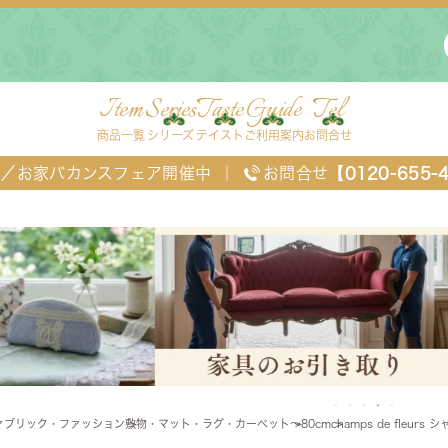
Item
Series
Taste
Guide
Tel
商品一覧
シリーズ
テイスト
ご利用案内
お問合せ
FF／お家バカンスフェア開催中
｜
お問合せ
【0120-655-
ングセット
デスク・ワゴン・スクリーン
ベッド
ァブリック・ファッション
敷物・マット・ラグ・カーペット
～80cm
champs de fleur
チェスト
TEL