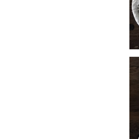
全てのジェニファーテイラー
猫脚家具
ヨーロピアン・ガーデン
ステラリボン
敷物・マット・ラグ・カーペット
時計
フレンチ家具
マリーテレーズ
ファッション雑貨
カフェカーテン
イタリア家具
ロワイヤル・クラシック
その他
ダイニング・キッチン用品
英国調家具
エトワールブランシュ
バス・トイレ・サニタリー用品
パリ・アパルトメント
アールヌーヴォー
フレンチ・カントリー
ホワイトプリンセス
フィレンツェ・クラシック