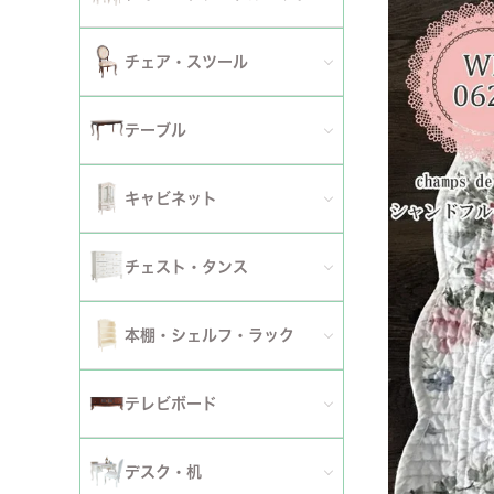
2人掛けソファ
チェア
セミシングルベッド
全てのダイニングテーブルセット
チェア・スツール
テーブ
3人掛けソファ
シングルベッド
2人用ダイニングテーブルセット
TVボ
全てのチェア
テーブル
カウチソファ
セミダブルベッド
4人用ダイニングテーブルセット
ダイニングチェア
全てのテーブル
オットマン・スツール
キャビネット
ダブルベッド
6人用ダイニングテーブルセット
アームチェア
ダイニングテーブル
ファブリックソファ
キャビネット・カップボード
ワイドダブルベッド
チェスト・タンス
伸長式テーブルセット
サロンチェア
ローテーブル・センターテーブル
革・レザー・合皮ソファ
サイドボード
クイーンベッド
全てのチェスト・タンス
ファブリックチェアセット
本棚・シェルフ・ラック
デスクチェア・オフィスチェア
サイドテーブル・カフェテーブル
洗えるカバーリングソファ
セット
キングベッド
幅～50cm
革・レザー・合皮チェアセット
全ての本棚・シェルフ・ラック
ロッキングチェア
テレビボード
コンソールテーブル
撥水加工ソファ
セット
幅51～90cm
ダイニングテーブル
ハンガーラック・ポールハンガー
リクライニングチェア
全てのテレビボード
丸テーブル・楕円テーブル
ローテーブル・センターテーブル
デスク・机
マットレス
幅91～150cm