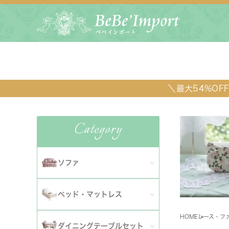
＼最大54%O
Category
ソファ
全てのソファ
ベッド・マットレス
ダイニ
1人掛けソファ
HOME
レース・フ
全てのベッド・マットレス
ソファ
ダイニングテーブルセット