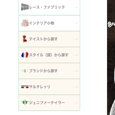
アート額
ガーデンファニチャー
セット
レース・ファブリック
ウォールデコレーション
プランター・鉢カバー
ティッシュボックスカバー・ダストボックス
インテリア小物
時計
ガーデン装飾・置物・オブジェ
ドイリー
ティッシュボックスカバー
テイストから探す
フラワースタンド・花台・コラム
テーブルセンター・ランナー
ダストボックス
ロココ調家具
スタイル（国）から探す
噴水
テーブルクロス
収納・ケース・ディスプレイ
姫系家具
イタリア
ポスト
ブランドから探す
カフェカーテン・カーテン
置物・オブジェ
白家具・ホワイトインテリア
フランス
傘立て
ロココ・アントワネット
クッション・シートクッション・ピロー・カバー
サルタレッリ
写真立て・フォトフレーム
ローズ・花柄家具
フランス近代
玄関エントランス家具
ロココ・プチトリアノン
ソファカバー・マルチカバー・ベッドカバー
全てのサルタレッリ
花瓶・フラワーベース
ジェニファーテイラー
マホガニー家具
イギリス
マット・敷物
スノーホワイト・プチロココ
コースター・ランチョンマット
アートフラワー・グリーン