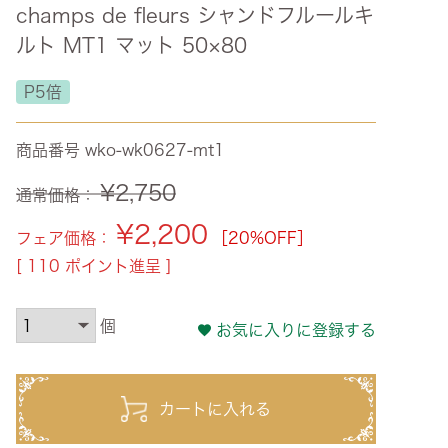
champs de fleurs シャンドフルールキ
ズ・オリジナル
ルト MT1 マット 50×80
ト
P5倍
その他収納
商品番号
wko-wk0627-mt1
¥
2,750
通常価格：
¥
2,200
フェア価格：
［20%OFF］
[
110
ポイント進呈 ]
お気に入りに登録する
カートに入れる