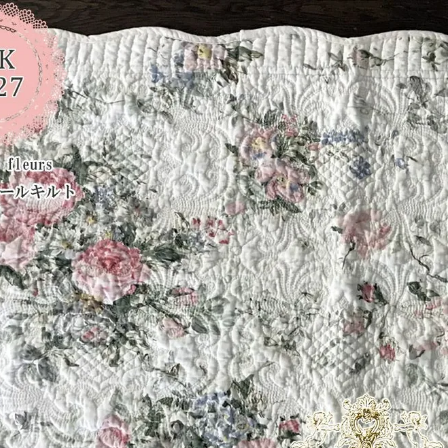
・スツール
本棚・ラック
シリー
ル
飾り棚・キャビネット
テイス
ード・サイドボード
ドレッサー
玄関・