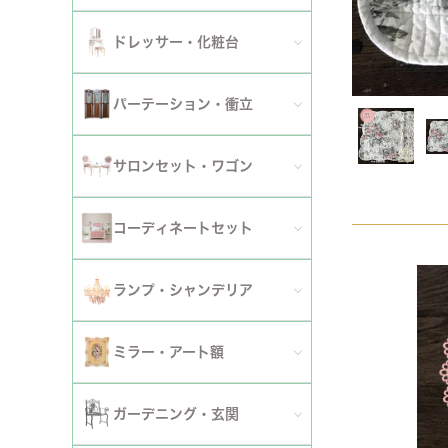
ダイニングチェア
セット
パーソナルチェア
幅～120cm
伸長式・エクステンションテーブル
セット
全てのデスク
ドレッサー・化粧台
幅151cm以上
ワゴン
ファブリックチェア
幅121～150cm
こたつ・こたつテーブル
セット
全てのドレッサー
2段
パーテーション・衝立
革・レザー・合皮チェア
幅151cm～
セット
スツール・収納スツール
3段
全てのパーテーション・衝立
スツール・収納スツール・ベンチ
サロンセット・ワゴン
セット
セット
4段
セット
セット
サロンセット
コーディネートセット
5段以上
サイドテーブル・カフェテーブル
全てのコーディネートセット
ランプ・シャンデリア
セット
サロンチェア
全てのランプ・シャンデリア
ミラー・アート額
ワゴン
ランプ
ミラー
ガーデニング・玄関
コンソールテーブル
シャンデリア・天井照明