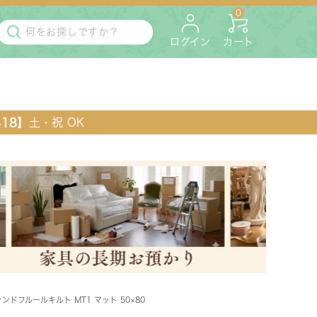
0
ログイン
カート
418】
土・祝 OK
・マットレス
ペット用
s シャンドフルールキルト MT1 マット 50×80
ラック・コンソール・花台