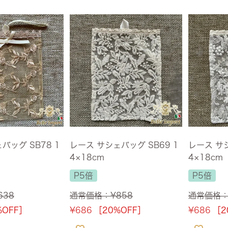
バッグ SB78 1
レース サシェバッグ SB69 1
レース サシ
4×18cm
4×18cm
P5倍
P5倍
638
通常価格：
¥
858
通常価格
%OFF］
¥
686
［20%OFF］
¥
686
［2