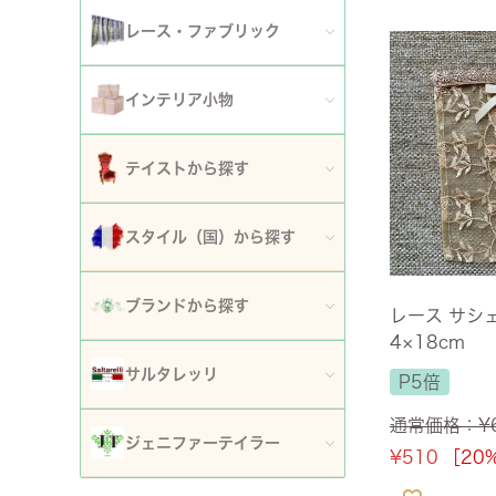
アート額
ガーデンファニチャー
セット
レース・ファブリック
ウォールデコレーション
プランター・鉢カバー
ティッシュボックスカバー・ダストボックス
インテリア小物
時計
ガーデン装飾・置物・オブジェ
ドイリー
ティッシュボックスカバー
テイストから探す
フラワースタンド・花台・コラム
テーブルセンター・ランナー
ダストボックス
ロココ調家具
スタイル（国）から探す
噴水
テーブルクロス
収納・ケース・ディスプレイ
姫系家具
イタリア
ポスト
ブランドから探す
カフェカーテン・カーテン
レース サシェ
置物・オブジェ
白家具・ホワイトインテリア
4×18cm
フランス
傘立て
ロココ・アントワネット
クッション・シートクッション・ピロー・カバー
サルタレッリ
P5倍
写真立て・フォトフレーム
ローズ・花柄家具
フランス近代
玄関エントランス家具
ロココ・プチトリアノン
ソファカバー・マルチカバー・ベッドカバー
通常価格：
¥
全てのサルタレッリ
花瓶・フラワーベース
ジェニファーテイラー
マホガニー家具
¥
510
［20
イギリス
マット・敷物
スノーホワイト・プチロココ
コースター・ランチョンマット
アートフラワー・グリーン