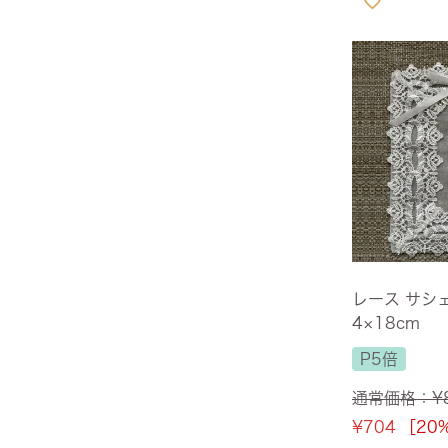
全てのジェニファーテイラー
猫脚家具
ヨーロピアン・ガーデン
ステラリボン
敷物・マット・ラグ・カーペット
時計
フレンチ家具
マリーテレーズ
ファッション雑貨
カフェカーテン
イタリア家具
ロワイヤル・クラシック
その他
ダイニング・キッチン用品
英国調家具
エトワールブランシュ
バス・トイレ・サニタリー用品
パリ・アパルトメント
アールヌーヴォー
レース サシェ
4×18cm
フレンチ・カントリー
P5倍
ホワイトプリンセス
通常価格：
¥
¥
704
［20
フィレンツェ・クラシック