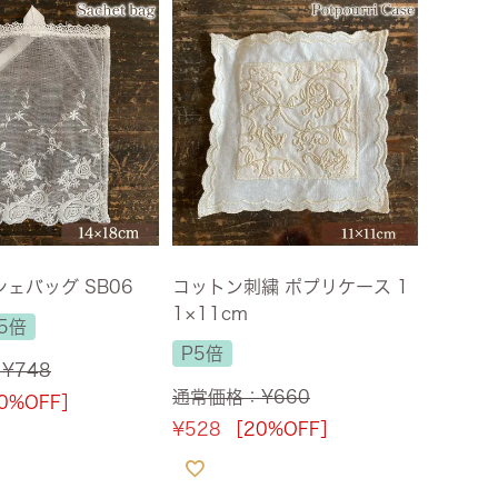
ズ・オリジナル
ト
その他収納
シェバッグ SB06
コットン刺繍 ポプリケース 1
1×11cm
5倍
P5倍
：
¥
748
通常価格：
¥
660
0%OFF］
¥
528
［20%OFF］