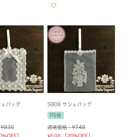
サシェバッグ
SB08 サシェバッグ
P5倍
：
¥
935
通常価格：
¥
748
0%OFF］
¥
598
［20%OFF］