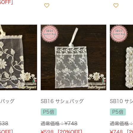
%OFF］
ェバッグ
SB16 サシェバッグ
SB10 
P5倍
P5倍
638
通常価格：
¥
748
通常価格
%OFF］
¥
598
［20%OFF］
¥
748
［2