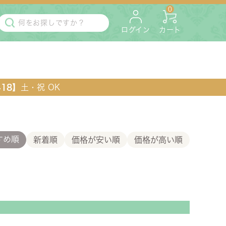
0
ログイン
カート
418】
土・祝 OK
すめ順
新着順
価格が安い順
価格が高い順
・マットレス
ペット用
ラック・コンソール・花台