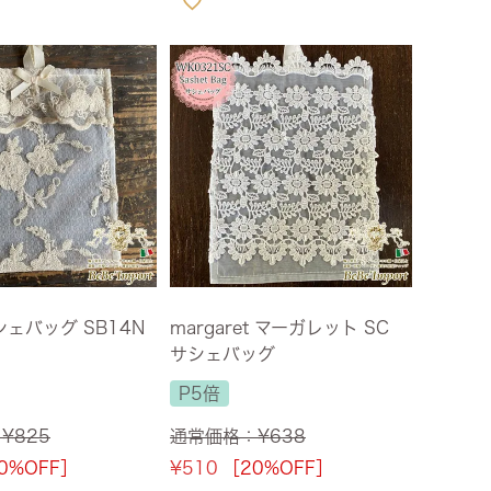
シェバッグ SB14N
margaret マーガレット SC
m
サシェバッグ
P5倍
：
¥
825
通常価格：
¥
638
0%OFF］
¥
510
［20%OFF］