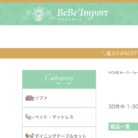
＼最大54%O
HOME
メーカー
レ
Category
サシェ
ソファ
30
件中
1
-
3
全てのソファ
ベッド・マットレス
ダイニ
商品一覧
1人掛けソファ
全てのベッド・マットレス
ソファ
ダイニングテーブルセット