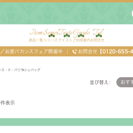
Item
Series
Taste
Guide
Tel
商品一覧
シリーズ
テイスト
ご利用案内
お問合せ
FF／お家バカンスフェア開催中
｜
お問合せ
【0120-655-
ース・ド・パリ
サシェバッグ
おす
バッグ
並び替え
0
件表示
ングセット
デスク・ワゴン・スクリーン
ベッド
チェスト
TEL