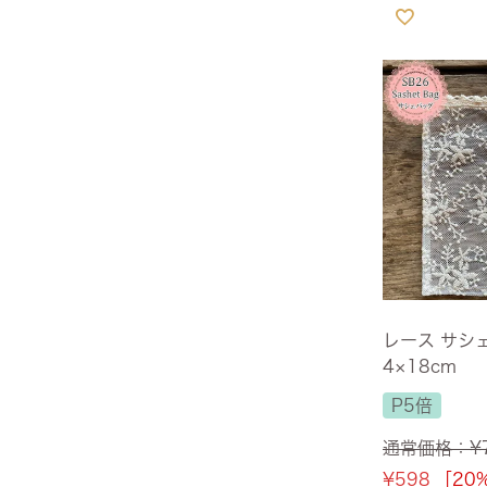
サヴォイア・ジュリア
サヴォイア・マリナ
トリノサヴォイア
ミラノ・クラシック・モダン
チェスターフィールド
アンリヴェルデ
レース サシェ
パルマ
4×18cm
P5倍
クイーンアン・クラシック
通常価格：
¥
ジョージアン・アンティーク
¥
598
［20