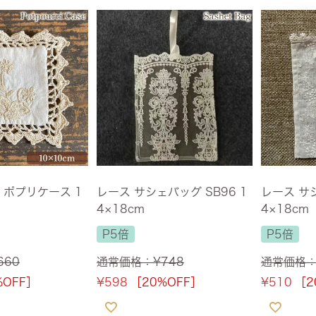
 ポプリケース 1
レース サシェバッグ SB96 1
レース サシ
4×18cm
4×18cm
P5倍
P5倍
660
通常価格：
¥
748
通常価格
%OFF］
¥
598
［20%OFF］
¥
510
［2