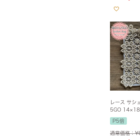
ヨーロピアン・ガーデン
レース・ド・パリ
レース サシェ
5GO 14×1
P5倍
通常価格：
¥