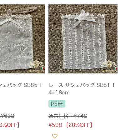
ェバッグ SB85 1
レース サシェバッグ SB81 1
4×18cm
P5倍
：
¥
638
通常価格：
¥
748
0%OFF］
¥
598
［20%OFF］