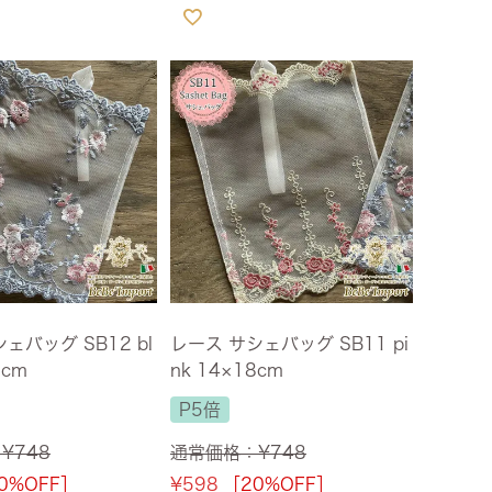
ェバッグ SB12 bl
レース サシェバッグ SB11 pi
8cm
nk 14×18cm
P5倍
：
¥
748
通常価格：
¥
748
0%OFF］
¥
598
［20%OFF］