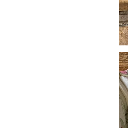
全てのジェニファーテイラー
猫脚家具
ヨーロピアン・ガーデン
ステラリボン
敷物・マット・ラグ・カーペット
時計
フレンチ家具
マリーテレーズ
ファッション雑貨
カフェカーテン
イタリア家具
ロワイヤル・クラシック
その他
ダイニング・キッチン用品
英国調家具
エトワールブランシュ
バス・トイレ・サニタリー用品
パリ・アパルトメント
アールヌーヴォー
フレンチ・カントリー
ホワイトプリンセス
フィレンツェ・クラシック