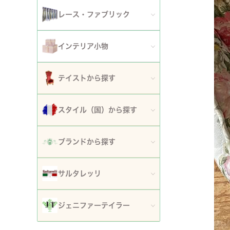
アート額
ガーデンファニチャー
セット
レース・ファブリック
ウォールデコレーション
プランター・鉢カバー
ティッシュボックスカバー・ダストボックス
インテリア小物
時計
ガーデン装飾・置物・オブジェ
ドイリー
ティッシュボックスカバー
テイストから探す
フラワースタンド・花台・コラム
テーブルセンター・ランナー
ダストボックス
ロココ調家具
スタイル（国）から探す
噴水
テーブルクロス
収納・ケース・ディスプレイ
姫系家具
イタリア
ポスト
ブランドから探す
カフェカーテン・カーテン
置物・オブジェ
白家具・ホワイトインテリア
フランス
傘立て
ロココ・アントワネット
クッション・シートクッション・ピロー・カバー
サルタレッリ
写真立て・フォトフレーム
ローズ・花柄家具
フランス近代
玄関エントランス家具
ロココ・プチトリアノン
ソファカバー・マルチカバー・ベッドカバー
全てのサルタレッリ
花瓶・フラワーベース
ジェニファーテイラー
マホガニー家具
イギリス
マット・敷物
スノーホワイト・プチロココ
コースター・ランチョンマット
アートフラワー・グリーン