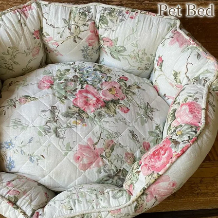
・スツール
本棚・ラック
シリー
ル
飾り棚・キャビネット
テイス
ード・サイドボード
ドレッサー
玄関・