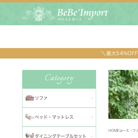
＼最大54%O
Category
ソファ
全てのソファ
ベッド・マットレス
ダイニ
1人掛けソファ
HOME
レース・フ
全てのベッド・マットレス
ソファ
ダイニングテーブルセット