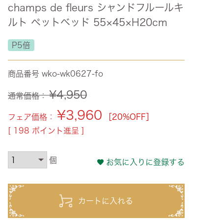
champs de fleurs シャンドフルールキ
ズ・オリジナル
ルト ペットベッド 55×45×H20cm
ト
P5倍
その他収納
商品番号
wko-wk0627-fo
¥
4,950
通常価格：
¥
3,960
フェア価格：
［20%OFF］
[
198
ポイント進呈 ]
お気に入りに登録する
カートに入れる