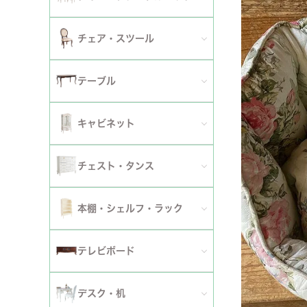
2人掛けソファ
チェア
セミシングルベッド
全てのダイニングテーブルセット
チェア・スツール
テーブ
3人掛けソファ
シングルベッド
2人用ダイニングテーブルセット
TVボ
全てのチェア
テーブル
カウチソファ
セミダブルベッド
4人用ダイニングテーブルセット
ダイニングチェア
全てのテーブル
オットマン・スツール
キャビネット
ダブルベッド
6人用ダイニングテーブルセット
アームチェア
ダイニングテーブル
ファブリックソファ
キャビネット・カップボード
ワイドダブルベッド
チェスト・タンス
伸長式テーブルセット
サロンチェア
ローテーブル・センターテーブル
革・レザー・合皮ソファ
サイドボード
クイーンベッド
全てのチェスト・タンス
ファブリックチェアセット
本棚・シェルフ・ラック
デスクチェア・オフィスチェア
サイドテーブル・カフェテーブル
洗えるカバーリングソファ
セット
キングベッド
幅～50cm
革・レザー・合皮チェアセット
全ての本棚・シェルフ・ラック
ロッキングチェア
テレビボード
コンソールテーブル
撥水加工ソファ
セット
幅51～90cm
ダイニングテーブル
ハンガーラック・ポールハンガー
リクライニングチェア
全てのテレビボード
丸テーブル・楕円テーブル
ローテーブル・センターテーブル
デスク・机
マットレス
幅91～150cm