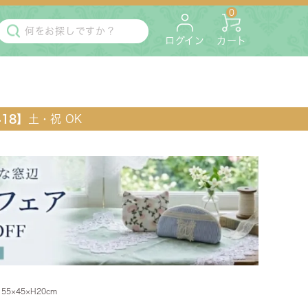
0
ログイン
カート
418】
土・祝 OK
・マットレス
ペット用
55×45×H20cm
ラック・コンソール・花台