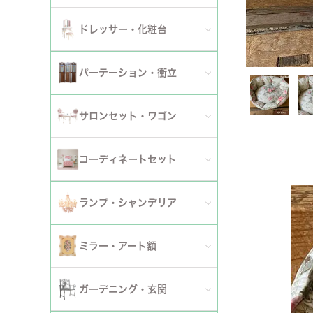
ダイニングチェア
セット
パーソナルチェア
幅～120cm
伸長式・エクステンションテーブル
セット
全てのデスク
ドレッサー・化粧台
幅151cm以上
ワゴン
ファブリックチェア
幅121～150cm
こたつ・こたつテーブル
セット
全てのドレッサー
2段
パーテーション・衝立
革・レザー・合皮チェア
幅151cm～
セット
スツール・収納スツール
3段
全てのパーテーション・衝立
スツール・収納スツール・ベンチ
サロンセット・ワゴン
セット
セット
4段
セット
セット
サロンセット
コーディネートセット
5段以上
サイドテーブル・カフェテーブル
全てのコーディネートセット
ランプ・シャンデリア
セット
サロンチェア
全てのランプ・シャンデリア
ミラー・アート額
ワゴン
ランプ
ミラー
ガーデニング・玄関
コンソールテーブル
シャンデリア・天井照明