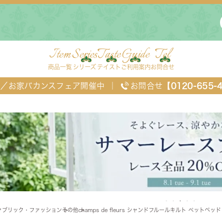
Item
Series
Taste
Guide
Tel
商品一覧
シリーズ
テイスト
ご利用案内
お問合せ
FF／お家バカンスフェア開催中
｜
お問合せ
【0120-655-
ングセット
デスク・ワゴン・スクリーン
ベッド
ァブリック・ファッション
その他
champs de fleurs シャンドフルールキルト ペットベッド 
チェスト
TEL