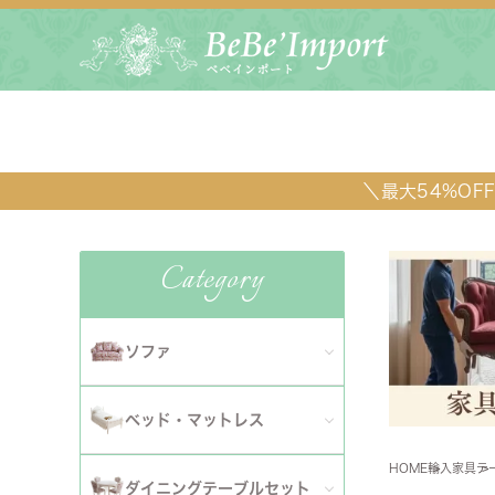
＼最大54%O
Category
ソファ
全てのソファ
ベッド・マットレス
ダイニ
1人掛けソファ
HOME
輸入家具
テ
全てのベッド・マットレス
ソファ
ダイニングテーブルセット