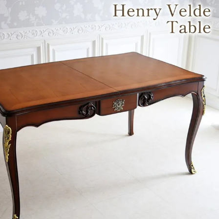
・スツール
本棚・ラック
シリー
ル
飾り棚・キャビネット
テイス
ード・サイドボード
ドレッサー
玄関・