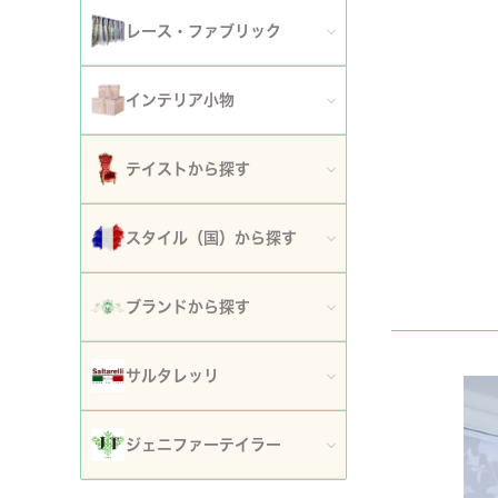
アート額
ガーデンファニチャー
セット
レース・ファブリック
ウォールデコレーション
プランター・鉢カバー
ティッシュボックスカバー・ダストボックス
インテリア小物
時計
ガーデン装飾・置物・オブジェ
ドイリー
ティッシュボックスカバー
テイストから探す
フラワースタンド・花台・コラム
テーブルセンター・ランナー
ダストボックス
ロココ調家具
スタイル（国）から探す
噴水
テーブルクロス
収納・ケース・ディスプレイ
姫系家具
イタリア
ポスト
ブランドから探す
カフェカーテン・カーテン
置物・オブジェ
白家具・ホワイトインテリア
フランス
傘立て
ロココ・アントワネット
クッション・シートクッション・ピロー・カバー
サルタレッリ
写真立て・フォトフレーム
ローズ・花柄家具
フランス近代
玄関エントランス家具
ロココ・プチトリアノン
ソファカバー・マルチカバー・ベッドカバー
全てのサルタレッリ
花瓶・フラワーベース
ジェニファーテイラー
マホガニー家具
イギリス
マット・敷物
スノーホワイト・プチロココ
コースター・ランチョンマット
アートフラワー・グリーン