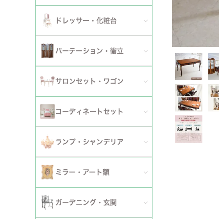
ダイニングチェア
セット
パーソナルチェア
幅～120cm
伸長式・エクステンションテーブル
セット
全てのデスク
ドレッサー・化粧台
幅151cm以上
ワゴン
ファブリックチェア
幅121～150cm
こたつ・こたつテーブル
セット
全てのドレッサー
2段
パーテーション・衝立
革・レザー・合皮チェア
幅151cm～
セット
スツール・収納スツール
3段
全てのパーテーション・衝立
スツール・収納スツール・ベンチ
サロンセット・ワゴン
セット
セット
4段
セット
セット
サロンセット
コーディネートセット
5段以上
サイドテーブル・カフェテーブル
全てのコーディネートセット
ランプ・シャンデリア
セット
サロンチェア
全てのランプ・シャンデリア
ミラー・アート額
ワゴン
ランプ
ミラー
ガーデニング・玄関
コンソールテーブル
シャンデリア・天井照明