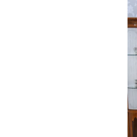
全てのジェニファーテイラー
猫脚家具
ヨーロピアン・ガーデン
ステラリボン
敷物・マット・ラグ・カーペット
時計
フレンチ家具
マリーテレーズ
ファッション雑貨
カフェカーテン
イタリア家具
ロワイヤル・クラシック
その他
ダイニング・キッチン用品
英国調家具
エトワールブランシュ
バス・トイレ・サニタリー用品
パリ・アパルトメント
アールヌーヴォー
フレンチ・カントリー
ホワイトプリンセス
フィレンツェ・クラシック