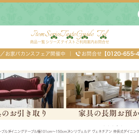
Item
Series
Taste
Guide
Tel
商品一覧
シリーズ
テイスト
ご利用案内
お問合せ
FF／お家バカンスフェア開催中
｜
お問合せ
【0120-655-
ングセット
デスク・ワゴン・スクリーン
ベッド
ーブル
ダイニングテーブル
幅101cm～150cm
アンリヴェルデ ヴェネチアン 伸長式ダイニング
チェスト
TEL