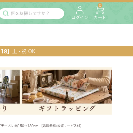
0
ログイン
カート
418】
土・祝 OK
・マットレス
ペット用
テーブル 幅150→180cm 【送料無料/設置サービス付】
ラック・コンソール・花台