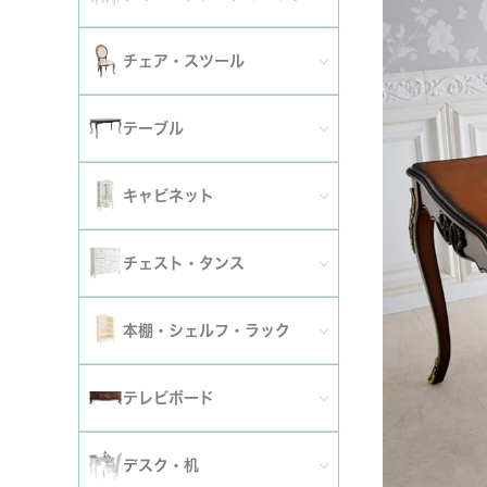
2人掛けソファ
チェア
セミシングルベッド
全てのダイニングテーブルセット
チェア・スツール
テーブ
3人掛けソファ
シングルベッド
2人用ダイニングテーブルセット
TVボ
全てのチェア
テーブル
カウチソファ
セミダブルベッド
4人用ダイニングテーブルセット
ダイニングチェア
全てのテーブル
オットマン・スツール
キャビネット
ダブルベッド
6人用ダイニングテーブルセット
アームチェア
ダイニングテーブル
ファブリックソファ
キャビネット・カップボード
ワイドダブルベッド
チェスト・タンス
伸長式テーブルセット
サロンチェア
ローテーブル・センターテーブル
革・レザー・合皮ソファ
サイドボード
クイーンベッド
全てのチェスト・タンス
ファブリックチェアセット
本棚・シェルフ・ラック
デスクチェア・オフィスチェア
サイドテーブル・カフェテーブル
洗えるカバーリングソファ
セット
キングベッド
幅～50cm
革・レザー・合皮チェアセット
全ての本棚・シェルフ・ラック
ロッキングチェア
テレビボード
コンソールテーブル
撥水加工ソファ
セット
幅51～90cm
ダイニングテーブル
ハンガーラック・ポールハンガー
リクライニングチェア
全てのテレビボード
丸テーブル・楕円テーブル
ローテーブル・センターテーブル
デスク・机
マットレス
幅91～150cm