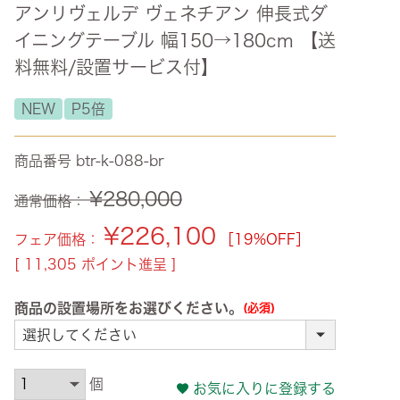
アンリヴェルデ ヴェネチアン 伸長式ダ
ズ・オリジナル
イニングテーブル 幅150→180cm 【送
ト
料無料/設置サービス付】
その他収納
NEW
P5倍
商品番号
btr-k-088-br
¥
280,000
通常価格：
¥
226,100
フェア価格：
［19%OFF］
[
11,305
ポイント進呈 ]
商品の設置場所をお選びください。
(必須)
お気に入りに登録する