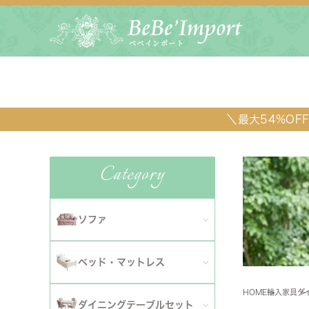
＼最大54%O
Category
ソファ
全てのソファ
ベッド・マットレス
ダイニ
1人掛けソファ
HOME
輸入家具
ダ
全てのベッド・マットレス
ソファ
ダイニングテーブルセット