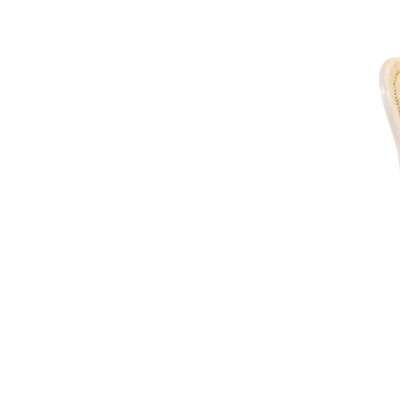
全てのジェニファーテイラー
猫脚家具
ヨーロピアン・ガーデン
ステラリボン
敷物・マット・ラグ・カーペット
時計
フレンチ家具
マリーテレーズ
ファッション雑貨
カフェカーテン
イタリア家具
ロワイヤル・クラシック
その他
ダイニング・キッチン用品
英国調家具
エトワールブランシュ
バス・トイレ・サニタリー用品
パリ・アパルトメント
アールヌーヴォー
フレンチ・カントリー
ホワイトプリンセス
フィレンツェ・クラシック