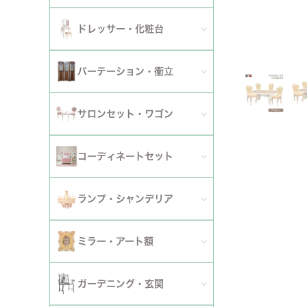
ダイニングチェア
セット
パーソナルチェア
幅～120cm
伸長式・エクステンションテーブル
セット
全てのデスク
ドレッサー・化粧台
幅151cm以上
ワゴン
ファブリックチェア
幅121～150cm
こたつ・こたつテーブル
セット
全てのドレッサー
2段
パーテーション・衝立
革・レザー・合皮チェア
幅151cm～
セット
スツール・収納スツール
3段
全てのパーテーション・衝立
スツール・収納スツール・ベンチ
サロンセット・ワゴン
セット
セット
4段
セット
セット
サロンセット
コーディネートセット
5段以上
サイドテーブル・カフェテーブル
全てのコーディネートセット
ランプ・シャンデリア
セット
サロンチェア
全てのランプ・シャンデリア
ミラー・アート額
ワゴン
ランプ
ミラー
ガーデニング・玄関
コンソールテーブル
シャンデリア・天井照明