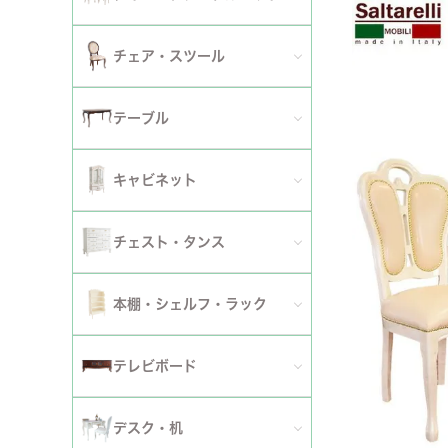
2人掛けソファ
チェア
セミシングルベッド
全てのダイニングテーブルセット
チェア・スツール
テーブ
3人掛けソファ
シングルベッド
2人用ダイニングテーブルセット
TVボ
全てのチェア
テーブル
カウチソファ
セミダブルベッド
4人用ダイニングテーブルセット
ダイニングチェア
全てのテーブル
オットマン・スツール
キャビネット
ダブルベッド
6人用ダイニングテーブルセット
アームチェア
ダイニングテーブル
ファブリックソファ
キャビネット・カップボード
ワイドダブルベッド
チェスト・タンス
伸長式テーブルセット
サロンチェア
ローテーブル・センターテーブル
革・レザー・合皮ソファ
サイドボード
クイーンベッド
全てのチェスト・タンス
ファブリックチェアセット
本棚・シェルフ・ラック
デスクチェア・オフィスチェア
サイドテーブル・カフェテーブル
洗えるカバーリングソファ
セット
キングベッド
幅～50cm
革・レザー・合皮チェアセット
全ての本棚・シェルフ・ラック
ロッキングチェア
テレビボード
コンソールテーブル
撥水加工ソファ
セット
幅51～90cm
ダイニングテーブル
ハンガーラック・ポールハンガー
リクライニングチェア
全てのテレビボード
丸テーブル・楕円テーブル
ローテーブル・センターテーブル
デスク・机
マットレス
幅91～150cm