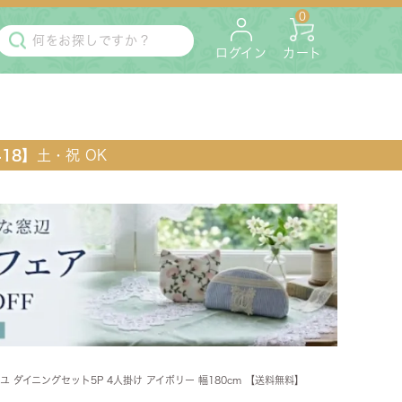
0
ログイン
カート
418】
土・祝 OK
・マットレス
ペット用
 ダイニングセット5P 4人掛け アイボリー 幅180cm 【送料無料】
ラック・コンソール・花台