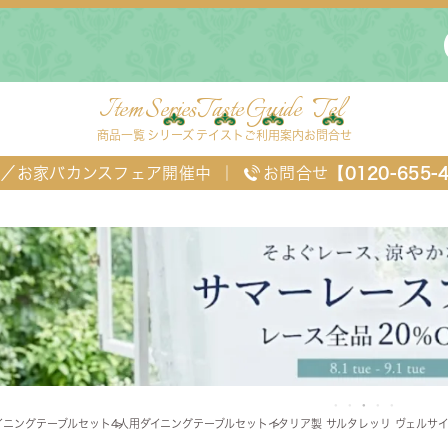
Item
Series
Taste
Guide
Tel
商品一覧
シリーズ
テイスト
ご利用案内
お問合せ
FF／お家バカンスフェア開催中
｜
お問合せ
【0120-655-
ングセット
デスク・ワゴン・スクリーン
ベッド
イニングテーブルセット
4人用ダイニングテーブルセット
イタリア製 サルタレッリ ヴェルサイユ
チェスト
TEL