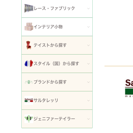
アート額
ガーデンファニチャー
セット
レース・ファブリック
ウォールデコレーション
プランター・鉢カバー
ティッシュボックスカバー・ダストボックス
インテリア小物
時計
ガーデン装飾・置物・オブジェ
ドイリー
ティッシュボックスカバー
テイストから探す
フラワースタンド・花台・コラム
テーブルセンター・ランナー
ダストボックス
ロココ調家具
スタイル（国）から探す
噴水
テーブルクロス
収納・ケース・ディスプレイ
姫系家具
イタリア
ポスト
ブランドから探す
カフェカーテン・カーテン
置物・オブジェ
白家具・ホワイトインテリア
フランス
傘立て
ロココ・アントワネット
クッション・シートクッション・ピロー・カバー
サルタレッリ
写真立て・フォトフレーム
ローズ・花柄家具
フランス近代
玄関エントランス家具
ロココ・プチトリアノン
ソファカバー・マルチカバー・ベッドカバー
全てのサルタレッリ
花瓶・フラワーベース
ジェニファーテイラー
マホガニー家具
イギリス
マット・敷物
スノーホワイト・プチロココ
コースター・ランチョンマット
アートフラワー・グリーン