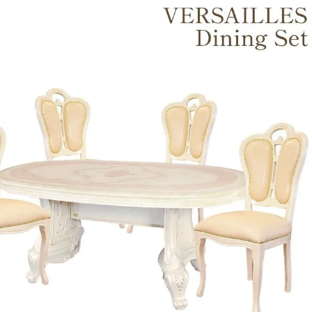
・スツール
本棚・ラック
シリー
ル
飾り棚・キャビネット
テイス
ード・サイドボード
ドレッサー
玄関・