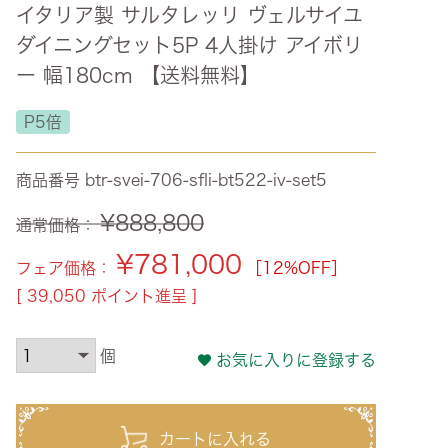
イタリア製 サルタレッリ ヴェルサイユ
ズ・オリジナル
ダイニングセット5P 4人掛け アイボリ
ト
ー 幅180cm 【送料無料】
その他収納
P5倍
商品番号
btr-svei-706-sfli-bt522-iv-set5
¥
888,800
通常価格：
¥
781,000
フェア価格：
［12%OFF］
[
39,050
ポイント進呈 ]
お気に入りに登録する
カートに入れる