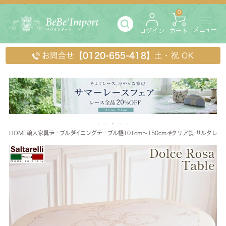
0
メニュー
ログイン
カート
お問合せ
【0120-655-418】
土・祝 OK
HOME
輸入家具
テーブル
ダイニングテーブル
幅101cm～150cm
イタリア製 サルタレッリ