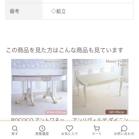
備考
◇組立
この商品を見た方はこんな商品も見ています
ROCOCO アントワネッ
アンリヴェルデ ダイニン
イ
ト 楕円ダイニングテーブ
グテーブル アイボリー
ジ
探す
閲覧履歴
お気に入り
カート
お問い合わせ
ル ガラス付 幅160cm
幅145cm 【送料無料/設
ブ
¥
474,800
¥
132,800
¥
（税込）
（税込）