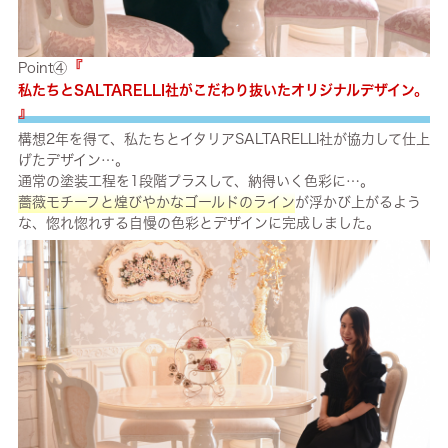
『
Point④
私たちとSALTARELLI社がこだわり抜いたオリジナルデザイン。
』
構想2年を得て、私たちとイタリアSALTARELLI社が協力して仕上
げたデザイン…。
通常の塗装工程を1段階プラスして、納得いく色彩に…。
薔薇モチーフと煌びやかなゴールドのライン
が浮かび上がるよう
な、惚れ惚れする自慢の色彩とデザインに完成しました。