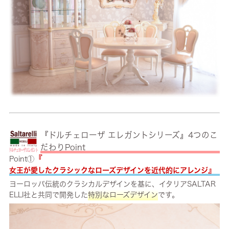
『ドルチェローザ エレガントシリーズ』4つのこ
だわりPoint
『
Point①
』
女王が愛したクラシックなローズデザインを近代的にアレンジ
ヨーロッパ伝統のクラシカルデザインを基に、イタリアSALTAR
ELLI社と共同で開発した
特別なローズデザイン
です。