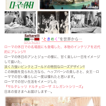
“
と
き
め
く
”を世界から…
ローマの休日での名場面にも登場した、本物のインテリアを近代
的にアレンジ!!
ローマの休日のアンとジョーの様に、甘く楽しい一日をイメージ
して描いた、
淡く力強いピンクとゴールドの特別なローズデザイン!!
この映画を見られた方なら、ヘップバーンの美しさと、女王…ロ
ーマでの甘い暮らしに一度は憧れたと思います。
ローマでの甘い生活をイメージした
『サルタレッリ ドルチェローザ エレガントシリーズ』
日本の皆さまへお届けします…。